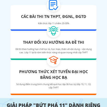
CÁC BÀI THI TN THPT, ĐGNL, ĐGTD
Kiến thức lớp 11 chiếm 20-30%
THAY ĐỔI XU HƯỚNG RA ĐỀ THI
Đề thi theo hướng hạn chế học tủ, học mẹo, thiên về vận dụng – vận dụng
cao. Lớp 11 lại là năm kiến thức nặng và quan trọng nhất cấp THPT
PHƯƠNG THỨC XÉT TUYỂN ĐẠI HỌC
BẰNG HỌC BẠ
Sử dụng điểm trung bình chung kết quả học tập 06 học kỳ (lớp 10, 11, 12)
cấp THPT
GIẢI PHÁP "BỨT PHÁ 11" DÀNH RIÊNG