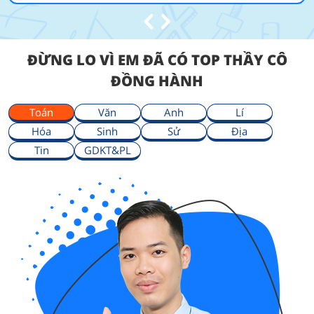
ĐỪNG LO VÌ EM ĐÃ CÓ TOP THẦY CÔ
ĐỒNG HÀNH
Toán
Văn
Anh
Lí
Hóa
Sinh
Sử
Địa
Tin
GDKT&PL