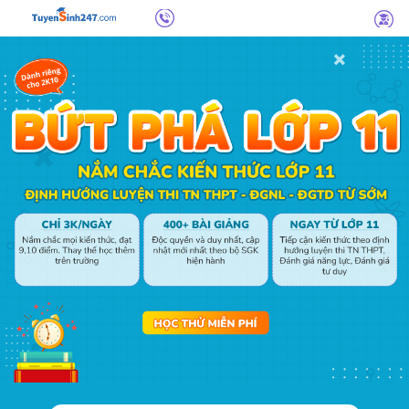
1800.6947
Đăng
-
nhập
Miễn
phí