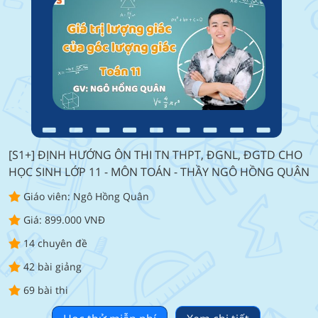
[S1+] ĐỊNH HƯỚNG ÔN THI TN THPT, ĐGNL, ĐGTD CHO
HỌC SINH LỚP 11 - MÔN TOÁN - THẦY NGÔ HỒNG QUÂN
Giáo viên: Ngô Hồng Quân
Giá: 899.000 VNĐ
14 chuyên đề
42 bài giảng
69 bài thi