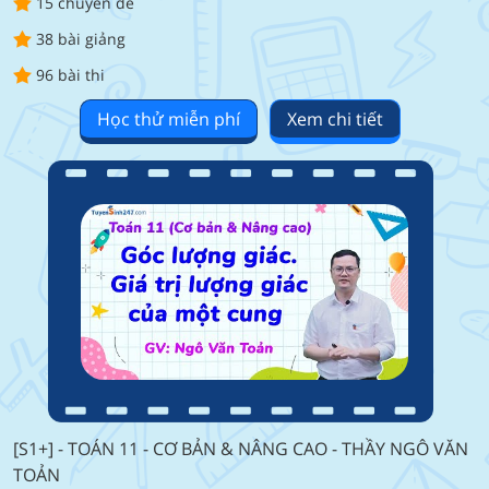
15 chuyên đề
38 bài giảng
96 bài thi
Học thử miễn phí
Xem chi tiết
[S1+] - TOÁN 11 - CƠ BẢN & NÂNG CAO - THẦY NGÔ VĂN
TOẢN