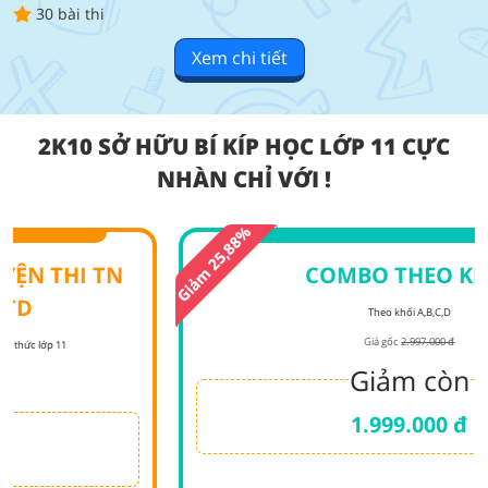
30 bài thi
Xem chi tiết
2K10 SỞ HỮU BÍ KÍP HỌC LỚP 11 CỰC
NHÀN CHỈ VỚI !
COMBO THEO KHỐI
Theo khối A,B,C,D
Giá gốc
2.997.000 đ
Giảm còn
1.999.000 đ