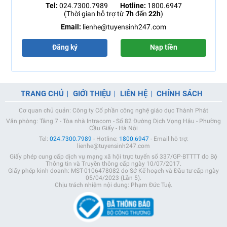
Tel:
024.7300.7989
Hotline:
1800.6947
(Thời gian hỗ trợ từ
7h
đến
22h
)
Email:
lienhe@tuyensinh247.com
Đăng ký
Nạp tiền
TRANG CHỦ
GIỚI THIỆU
LIÊN HỆ
CHÍNH SÁCH
Cơ quan chủ quản: Công ty Cổ phần công nghệ giáo dục Thành Phát
Văn phòng: Tầng 7 - Tòa nhà Intracom - Số 82 Đường Dịch Vọng Hậu - Phường
Cầu Giấy - Hà Nội
Tel:
024.7300.7989
- Hotline:
1800.6947
- Email hỗ trợ:
lienhe@tuyensinh247.com
Giấy phép cung cấp dịch vụ mạng xã hội trực tuyến số 337/GP-BTTTT do Bộ
Thông tin và Truyền thông cấp ngày 10/07/2017.
Giấy phép kinh doanh: MST-0106478082 do Sở Kế hoạch và Đầu tư cấp ngày
05/04/2023 (Lần 5).
Chịu trách nhiệm nội dung: Phạm Đức Tuệ.