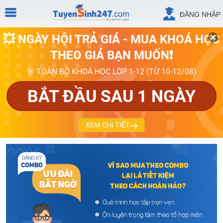
ĐĂNG NHẬP
💥 NGÀY HỘI TRẢ GIÁ - MUA KHOÁ HỌC
THEO GIÁ BẠN MUỐN❗
🎯 TOÀN BỘ KHOÁ HỌC LỚP 1-12 (TỪ 10-12/08)
BẮT ĐẦU SAU 1 NGÀY
XEM CHI TIẾT