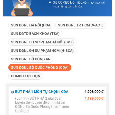
SUN ĐGNL HÀ NỘI (HSA)
SUN ĐGNL TP. HCM (V-ACT)
SUN ĐGTD BÁCH KHOA (TSA)
SUN ĐGNL ĐH SƯ PHẠM HÀ NỘI (SPT)
SUN ĐGNL ĐH SƯ PHẠM HCM (H-SCA)
SUN ĐGNL BỘ CÔNG AN
SUN ĐGNL BỘ QUỐC PHÒNG (QDA)
COMBO TỰ CHỌN
BỨT PHÁ 1 MÔN TỰ CHỌN | QDA
1,998,000 đ
(Lộ trình BỨT PHÁ 2 giai đoạn
1,199,000 đ
Luyện thi - Luyện đề ôn thi kì thi
ĐGNL Bộ Quốc Phòng theo 1 môn
tự chọn)