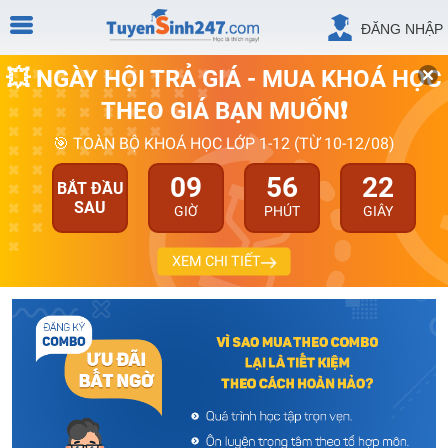
ĐĂNG NHẬP
💥 NGÀY HỘI TRẢ GIÁ - MUA KHOÁ HỌC
THEO GIÁ BẠN MUỐN❗
🎯 TOÀN BỘ KHOÁ HỌC LỚP 1-12 (TỪ 10-12/08)
09
56
22
BẮT ĐẦU
SAU
GIỜ
PHÚT
GIÂY
XEM CHI TIẾT