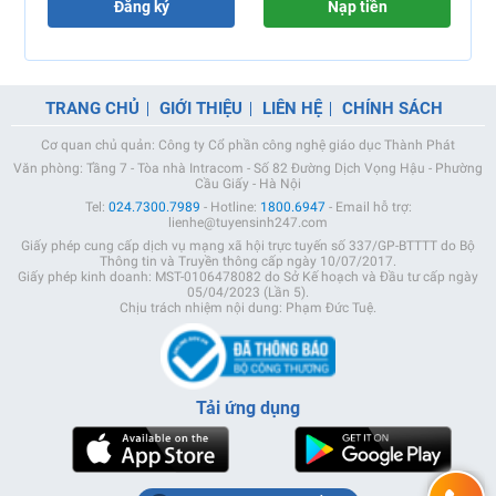
Đăng ký
Nạp tiền
TRANG CHỦ
GIỚI THIỆU
LIÊN HỆ
CHÍNH SÁCH
Cơ quan chủ quản: Công ty Cổ phần công nghệ giáo dục Thành Phát
Văn phòng: Tầng 7 - Tòa nhà Intracom - Số 82 Đường Dịch Vọng Hậu - Phường
Cầu Giấy - Hà Nội
Tel:
024.7300.7989
- Hotline:
1800.6947
- Email hỗ trợ:
lienhe@tuyensinh247.com
Giấy phép cung cấp dịch vụ mạng xã hội trực tuyến số 337/GP-BTTTT do Bộ
Thông tin và Truyền thông cấp ngày 10/07/2017.
Giấy phép kinh doanh: MST-0106478082 do Sở Kế hoạch và Đầu tư cấp ngày
05/04/2023 (Lần 5).
Chịu trách nhiệm nội dung: Phạm Đức Tuệ.
Tải ứng dụng