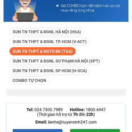
SUN TN THPT & ĐGNL HÀ NỘI (HSA)
SUN TN THPT & ĐGNL TP. HCM (V-ACT)
SUN TN THPT & ĐGTD BK (TSA)
SUN TN THPT & ĐGNL SƯ PHẠM HÀ NỘI (SPT)
SUN TN THPT & ĐGNL SP HCM (H-SCA)
COMBO TỰ CHỌN
Tel:
024.7300.7989
Hotline:
1800.6947
(Thời gian hỗ trợ từ
7h
đến
22h
)
Email:
lienhe@tuyensinh247.com