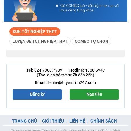
SUN TỐT NGHIỆP THPT
LUYỆN ĐỀ TỐT NGHIỆP THPT
COMBO TỰ CHỌN
Tel:
024.7300.7989
Hotline:
1800.6947
(Thời gian hỗ trợ từ
7h
đến
22h
)
Email:
lienhe@tuyensinh247.com
Đăng ký
Nạp tiền
TRANG CHỦ
GIỚI THIỆU
LIÊN HỆ
CHÍNH SÁCH
Cơ quan chủ quản: Công ty Cổ phần công nghệ giáo dục Thành Phát