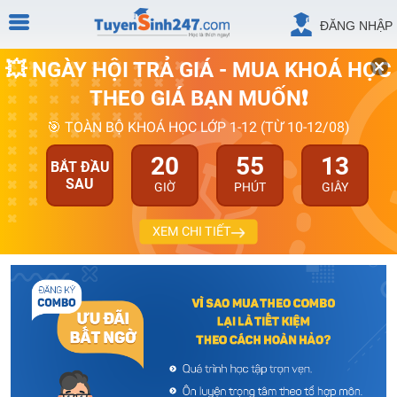
ĐĂNG NHẬP
💥 NGÀY HỘI TRẢ GIÁ - MUA KHOÁ HỌC
THEO GIÁ BẠN MUỐN❗
🎯 TOÀN BỘ KHOÁ HỌC LỚP 1-12 (TỪ 10-12/08)
20
55
12
BẮT ĐẦU
SAU
GIỜ
PHÚT
GIÂY
XEM CHI TIẾT