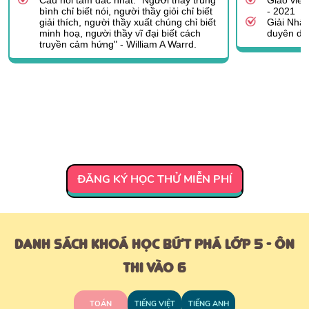
bình chỉ biết nói, người thầy giỏi chỉ biết
- 2021
giải thích, người thầy xuất chúng chỉ biết
Giải Nhất
minh hoạ, người thầy vĩ đại biết cách
duyên dá
truyền cảm hứng" - William A Warrd.
ĐĂNG KÝ HỌC THỬ MIỄN PHÍ
DANH SÁCH KHOÁ HỌC BỨT PHÁ LỚP 5 - ÔN
Tô Thị Thanh Thuỷ
Quang Thị Hoàn
Nguy
Q
THI VÀO 6
Cô Tô Thị Thanh Thủy hiện là giáo viên
Trình độ: Thạc sĩ ngôn ngữ Anh loại Xuất
Cô Quách 
Thạc sỹ 
Trường Tiểu học Thái Thịnh - Đống Đa -
sắc.
Học viện 
dạy bộ m
Hà Nội.
Được Sở GD&ĐT Hà Nội lựa chọn dạy
Academy
New Hamp
Được Sở GD&ĐT Hà Nội lựa chọn dạy
trên kênh truyền hình của Hà Nội.
Với kinh
Tốt nghiệ
TOÁN
TIẾNG VIỆT
TIẾNG ANH