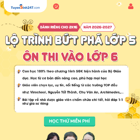
1800.6947
Đăn
-
nhậ
Miễn
phí