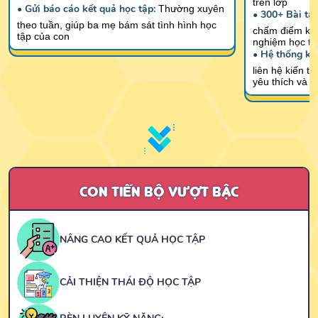
trên lớp
• Gửi báo cáo kết quả học tập:
Thường xuyên
• 300+ Bài tập
theo tuần, giúp ba mẹ bám sát tình hình học
chấm điểm kỹ 
tập của con
nghiệm học tậ
• Hệ thống kiế
liên hệ kiến t
yêu thích và t
CON TIẾN BỘ VƯỢT BẬC
NÂNG CAO KẾT QUẢ HỌC TẬP
CẢI THIỆN THÁI ĐỘ HỌC TẬP