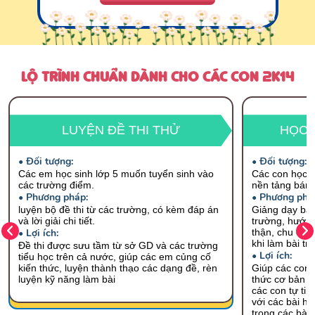
LỘ TRÌNH CHUẨN DÀNH CHO CÁC CON 2K14
LUYỆN ĐỀ THI THỬ
HỌC 
• Đối tượng:
• Đối tượng:
Các em học sinh lớp 5 muốn tuyển sinh vào
Các con học l
các trường điểm.
nền tảng bám
• Phương pháp:
• Phương phá
luyện bộ đề thi từ các trường, có kèm đáp án
Giảng dạy bám
và lời giải chi tiết.
trường, hướng
• Lợi ích:
thận, chu đáo
khi làm bài trê
Đề thi được sưu tầm từ sở GD và các trường
• Lợi ích:
tiểu học trên cả nước, giúp các em củng cố
kiến thức, luyện thành thạo các dạng đề, rèn
Giúp các con 
luyện kỹ năng làm bài
thức cơ bản v
các con tự tin 
với các bài họ
trong các bài 