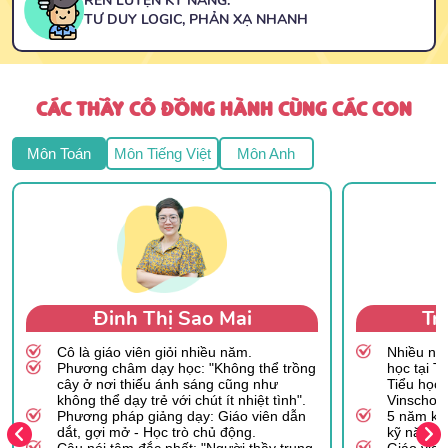
RÈN LUYỆN KỸ NĂNG:
TƯ DUY LOGIC, PHẢN XẠ NHANH
CÁC THẦY CÔ ĐỒNG HÀNH CÙNG CÁC CON
Môn Toán
Môn Tiếng Việt
Môn Anh
Đinh Thị Sao Mai
Tr
Cô là giáo viên giỏi nhiều năm.
Nhiều năm
Phương châm dạy học: "Không thể trồng
học tại T
cây ở nơi thiếu ánh sáng cũng như
Tiểu học 
không thể dạy trẻ với chút ít nhiệt tình".
Vinschool
Phương pháp giảng dạy: Giáo viên dẫn
5 năm ki
dắt, gợi mở - Học trò chủ động.
kỹ năng 
Câu nói tâm đắc nhất: "Người thầy trung
Giáo viên