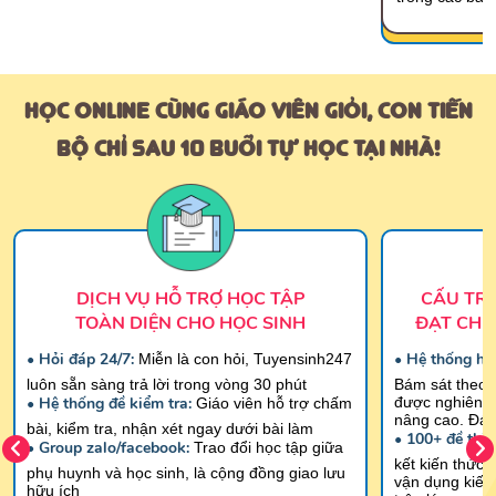
HỌC ONLINE CÙNG GIÁO VIÊN GIỎI, CON TIẾN
BỘ CHỈ SAU 10 BUỔI TỰ HỌC TẠI NHÀ!
DỊCH VỤ HỖ TRỢ HỌC TẬP
CẤU TR
TOÀN DIỆN CHO HỌC SINH
ĐẠT CHU
• Hỏi đáp 24/7:
• Hệ thống hơ
Miễn là con hỏi, Tuyensinh247
luôn sẵn sàng trả lời trong vòng 30 phút
Bám sát theo 
• Hệ thống đề kiểm tra:
được nghiên c
Giáo viên hỗ trợ chấm
nâng cao. Đáp
bài, kiểm tra, nhận xét ngay dưới bài làm
• 100+ đề thi/ 
• Group zalo/facebook:
Trao đổi học tập giữa
kết kiến thức,
phụ huynh và học sinh, là cộng đồng giao lưu
vận dụng kiến
hữu ích