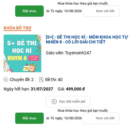
Mua khóa học theo giá bạn muốn
Đặt mua
📅 Từ ngày: 10/08/2026
Xem chi tiết
KHÓA BỔ TRỢ
[S+] - ĐỀ THI HỌC KÌ - MÔN KHOA HỌC TỰ
NHIÊN 8 - CÓ LỜI GIẢI CHI TIẾT
Giáo viên: Tuyensinh247
Chuyên đề: 2
Đề thi: 40
Ngày hết hạn:
31/07/2027
Giá:
499,000 đ
Học thử miễn phí
Mua khóa học theo giá bạn muốn
Đặt mua
📅 Từ ngày: 10/08/2026
Xem chi tiết