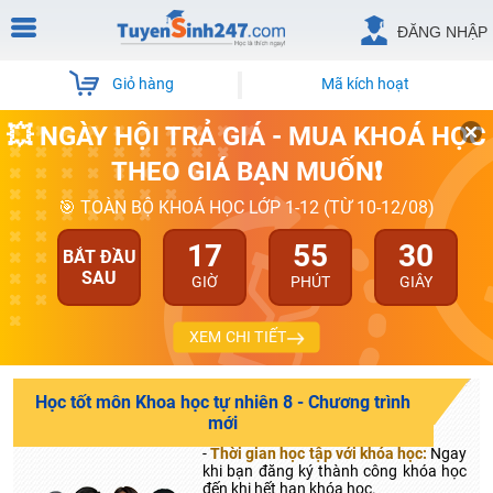
ĐĂNG NHẬP
Giỏ hàng
Mã kích hoạt
💥 NGÀY HỘI TRẢ GIÁ - MUA KHOÁ HỌC
THEO GIÁ BẠN MUỐN❗
🎯 TOÀN BỘ KHOÁ HỌC LỚP 1-12 (TỪ 10-12/08)
17
55
29
BẮT ĐẦU
SAU
GIỜ
PHÚT
GIÂY
XEM CHI TIẾT
Học tốt môn Khoa học tự nhiên 8 - Chương trình
mới
-
Thời gian học tập với khóa học:
Ngay
khi bạn đăng ký thành công khóa học
đến khi hết hạn khóa học.