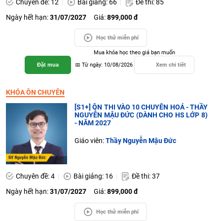
Chuyên đề: 12
Bài giảng: 66
Đề thi: 85
Ngày hết hạn:
31/07/2027
Giá:
899,000 đ
Học thử miễn phí
Mua khóa học theo giá bạn muốn
Đặt mua
📅 Từ ngày: 10/08/2026
Xem chi tiết
KHÓA ÔN CHUYÊN
[S1+] ÔN THI VÀO 10 CHUYÊN HOÁ - THẦY
NGUYỄN MẬU ĐỨC (DÀNH CHO HS LỚP 8)
- NĂM 2027
Giáo viên:
Thầy Nguyễn Mậu Đức
Chuyên đề: 4
Bài giảng: 16
Đề thi: 37
Ngày hết hạn:
31/07/2027
Giá:
899,000 đ
Học thử miễn phí