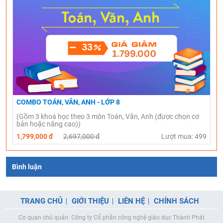
COMBO TOÁN, VĂN, ANH - LỚP 8
(Gồm 3 khoá học theo 3 môn Toán, Văn, Anh (được chọn cơ
bản hoặc nâng cao))
1,799,000 đ
2,697,000 đ
Lượt mua: 499
Bình luận
TRANG CHỦ
GIỚI THIỆU
LIÊN HỆ
CHÍNH SÁCH
Cơ quan chủ quản: Công ty Cổ phần công nghệ giáo dục Thành Phát