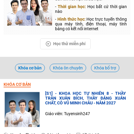
-
Thời gian học:
Học bất cứ thời gian
nào
-
Hình thức học:
Học trực tuyến thông
qua máy tính, điện thoại, máy tính
bảng có kết nối internet
Học thử miễn phí
Khóa cơ bản
Khóa ôn chuyên
Khóa bổ trợ
KHÓA CƠ BẢN
[S1] - KHOA HỌC TỰ NHIÊN 8 - THẦY
TRẦN XUÂN BÍCH, THẦY ĐẶNG XUÂN
CHẤT, CÔ VŨ MINH CHÂU - NĂM 2027
Giáo viên: Tuyensinh247