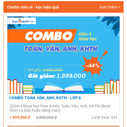
Combo siêu rẻ - học hiệu quả
Xem thêm >
COMBO TOÁN, VĂN, ANH, KHTN - LỚP 8
(Gồm 4 khoá học theo 4 môn Toán, Văn, Anh, KHTN (được
chọn cơ bản hoặc nâng cao))
1,999,000 đ
3,596,000 đ
Lượt mua: 531