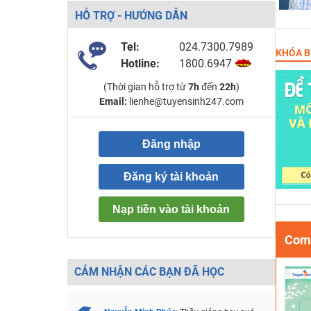
HỖ TRỢ - HƯỚNG DẪN
Tel:
024.7300.7989
KHÓA B
Hotline:
1800.6947
(Thời gian hỗ trợ từ
7h
đến
22h
)
Email:
lienhe@tuyensinh247.com
Đăng nhập
Đăng ký tài khoản
Nạp tiền vào tài khoản
Comb
CẢM NHẬN CÁC BẠN ĐÃ HỌC