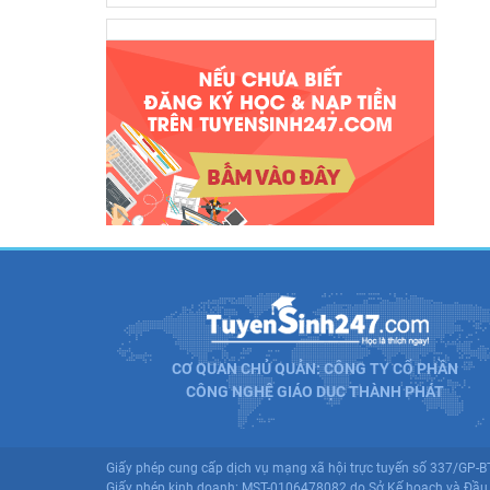
CƠ QUAN CHỦ QUẢN: CÔNG TY CỔ PHẦN
CÔNG NGHỆ GIÁO DỤC THÀNH PHÁT
Giấy phép cung cấp dịch vụ mạng xã hội trực tuyến số 337/GP-
Giấy phép kinh doanh: MST-0106478082 do Sở Kế hoạch và Đầu 