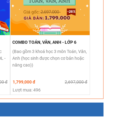
COMBO TOÁN, VĂN, ANH - LỚP 6
c
(Bao gồm 3 khoá học 3 môn Toán, Văn,
L -
Anh (học sinh được chọn cơ bản hoặc
nâng cao))
00 đ
1,799,000 đ
2,697,000 đ
Lượt mua: 496