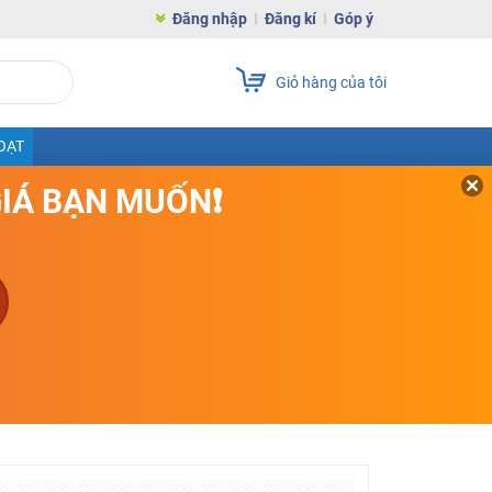
Đăng nhập
Đăng kí
Góp ý
Giỏ hàng của tôi
OẠT
GIÁ BẠN MUỐN❗