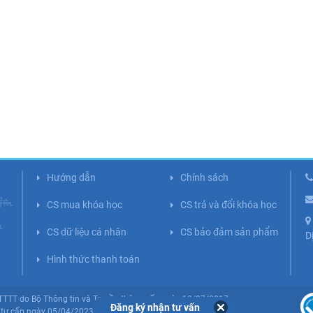
Hướng dẫn
Chính sách
CS mua khóa học
CS trả và đổi khóa học
CS dữ liệu cá nhân
CS bảo đảm sản phẩm
D
Hình thức thanh toán
BTTTT do Bộ Thông tin và Truyền thông cấp ngày 10/07/2017.
Đăng ký nhận tư vấn
tư cấp ngày 05/04/2023 (Lần 5).