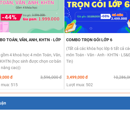
O TOÁN, VĂN, ANH, KHTN - LỚP
COMBO TRỌN GÓI LỚP 6
(Tất cả các khóa học lớp 6 tất cả cá
 gồm 4 khoá học 4 môn Toán, Văn,
môn Toán - Văn - Anh - KHTN - LS&Đ
 KHTN (học sinh được chọn cơ bản
Tin)
 nâng cao))
9,000 đ
3,596,000 đ
3,499,000 đ
10,286,0
 mua: 515
Lượt mua: 502
luận