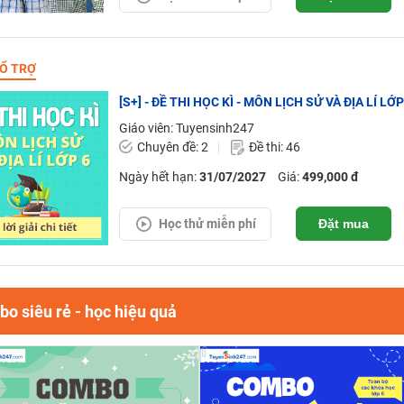
Ổ TRỢ
[S+] - ĐỀ THI HỌC KÌ - MÔN LỊCH SỬ VÀ ĐỊA LÍ LỚP 
Giáo viên: Tuyensinh247
Chuyên đề: 2
Đề thi: 46
Ngày hết hạn:
31/07/2027
Giá:
499,000 đ
Học thử miễn phí
Đặt mua
o siêu rẻ - học hiệu quả