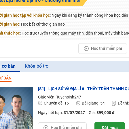
tốt Lịch sử & Địa lí 6 - Chương trình mới
 Tuyensinh247 (Từ 16-18/07/2025)
i gian học tập với khóa học
: Ngay khi đăng ký thành công khóa học đến 
ời gian học
: Học bất cứ thời gian nào
năm 2018
nh thức học
: Học trực tuyến thông qua máy tính, điện thoại, máy tính bảng
g lai!
Học thử miễn phí
 viên giỏi và nổi tiếng
 cơ bản
Khóa bổ trợ
Ơ BẢN
[S1] - LỊCH SỬ VÀ ĐỊA LÍ 6 - THẦY TRẦN THAN
Giáo viên: Tuyensinh247
Chuyên đề: 16
Bài giảng: 54
Đề thi
Ngày hết hạn:
31/07/2027
Giá:
899,000 đ
Học thử miễn phí
Đặt mua