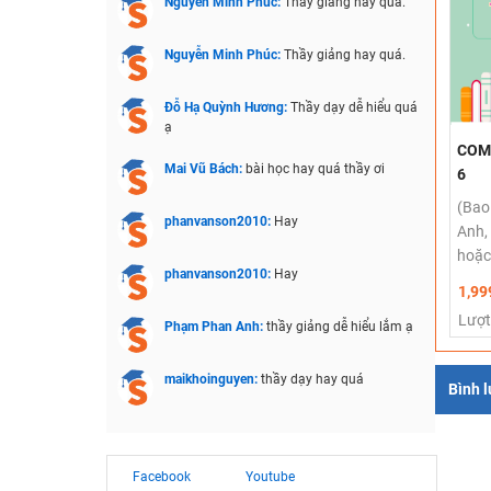
Nguyễn Minh Phúc:
Thầy giảng hay quá.
Nguyễn Minh Phúc:
Thầy giảng hay quá.
Đỗ Hạ Quỳnh Hương:
Thầy dạy dễ hiểu quá
ạ
COMB
Mai Vũ Bách:
bài học hay quá thầy ơi
6
(Bao
phanvanson2010:
Hay
Anh,
hoặc
phanvanson2010:
Hay
1,99
Lượt
Phạm Phan Anh:
thầy giảng dễ hiểu lắm ạ
maikhoinguyen:
thầy dạy hay quá
Bình 
Facebook
Youtube