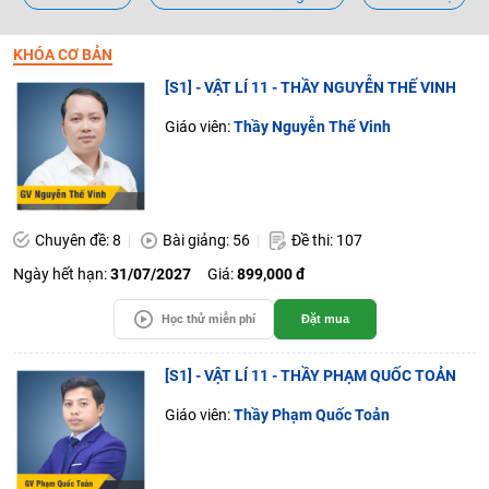
KHÓA CƠ BẢN
[S1] - VẬT LÍ 11 - THẦY NGUYỄN THẾ VINH
Giáo viên:
Thầy Nguyễn Thế Vinh
Chuyên đề: 8
Bài giảng: 56
Đề thi: 107
Ngày hết hạn:
31/07/2027
Giá:
899,000 đ
Học thử miễn phí
Đặt mua
[S1] - VẬT LÍ 11 - THẦY PHẠM QUỐC TOẢN
Giáo viên:
Thầy Phạm Quốc Toản