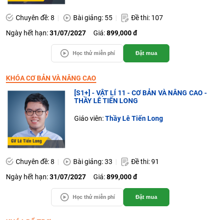
Chuyên đề: 8
Bài giảng: 55
Đề thi: 107
Ngày hết hạn:
31/07/2027
Giá:
899,000 đ
Học thử miễn phí
Đặt mua
KHÓA CƠ BẢN VÀ NÂNG CAO
[S1+] - VẬT LÍ 11 - CƠ BẢN VÀ NÂNG CAO -
THẦY LÊ TIẾN LONG
Giáo viên:
Thầy Lê Tiến Long
Chuyên đề: 8
Bài giảng: 33
Đề thi: 91
Ngày hết hạn:
31/07/2027
Giá:
899,000 đ
Học thử miễn phí
Đặt mua