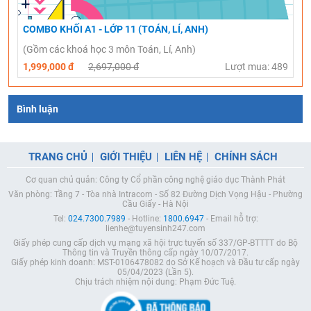
COMBO KHỐI A1 - LỚP 11 (TOÁN, LÍ, ANH)
(Gồm các khoá học 3 môn Toán, Lí, Anh)
1,999,000 đ
2,697,000 đ
Lượt mua: 489
Bình luận
TRANG CHỦ
GIỚI THIỆU
LIÊN HỆ
CHÍNH SÁCH
Cơ quan chủ quản: Công ty Cổ phần công nghệ giáo dục Thành Phát
Văn phòng: Tầng 7 - Tòa nhà Intracom - Số 82 Đường Dịch Vọng Hậu - Phường
Cầu Giấy - Hà Nội
Tel:
024.7300.7989
- Hotline:
1800.6947
- Email hỗ trợ:
lienhe@tuyensinh247.com
Giấy phép cung cấp dịch vụ mạng xã hội trực tuyến số 337/GP-BTTTT do Bộ
Thông tin và Truyền thông cấp ngày 10/07/2017.
Giấy phép kinh doanh: MST-0106478082 do Sở Kế hoạch và Đầu tư cấp ngày
05/04/2023 (Lần 5).
Chịu trách nhiệm nội dung: Phạm Đức Tuệ.