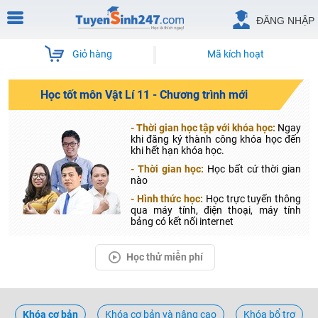
ĐĂNG NHẬP
Giỏ hàng
Mã kích hoạt
Học tốt môn Vật Lí 11 - Chương trình mới
- Thời gian học tập với khóa học:
Ngay
khi đăng ký thành công khóa học đến
khi hết hạn khóa học.
- Thời gian học:
Học bất cứ thời gian
nào
- Hình thức học:
Học trực tuyến thông
qua máy tính, điện thoại, máy tính
bảng có kết nối internet
Học thử miễn phí
Khóa cơ bản
Khóa cơ bản và nâng cao
Khóa bổ trợ