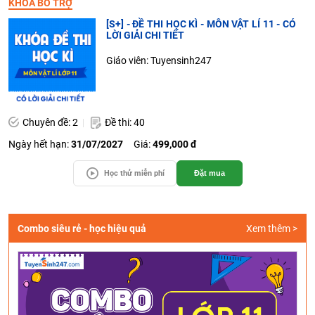
KHÓA BỔ TRỢ
[S+] - ĐỀ THI HỌC KÌ - MÔN VẬT LÍ 11 - CÓ
LỜI GIẢI CHI TIẾT
Giáo viên: Tuyensinh247
Chuyên đề: 2
Đề thi: 40
Ngày hết hạn:
31/07/2027
Giá:
499,000 đ
Học thử miễn phí
Đặt mua
Combo siêu rẻ - học hiệu quả
Xem thêm >