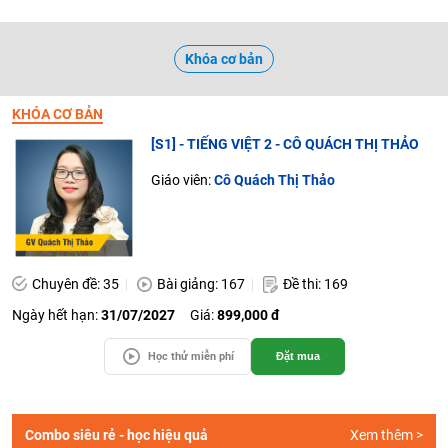
Khóa cơ bản
KHÓA CƠ BẢN
[S1] - TIẾNG VIỆT 2 - CÔ QUÁCH THỊ THẢO
Giáo viên:
Cô Quách Thị Thảo
Chuyên đề: 35
Bài giảng: 167
Đề thi: 169
Ngày hết hạn:
31/07/2027
Giá:
899,000 đ
Học thử miễn phí
Đặt mua
Combo siêu rẻ - học hiệu quả
Xem thêm >