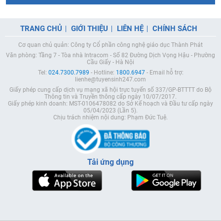
TRANG CHỦ
GIỚI THIỆU
LIÊN HỆ
CHÍNH SÁCH
Cơ quan chủ quản: Công ty Cổ phần công nghệ giáo dục Thành Phát
Văn phòng: Tầng 7 - Tòa nhà Intracom - Số 82 Đường Dịch Vọng Hậu - Phường
Cầu Giấy - Hà Nội
Tel:
024.7300.7989
- Hotline:
1800.6947
- Email hỗ trợ:
lienhe@tuyensinh247.com
Giấy phép cung cấp dịch vụ mạng xã hội trực tuyến số 337/GP-BTTTT do Bộ
Thông tin và Truyền thông cấp ngày 10/07/2017.
Giấy phép kinh doanh: MST-0106478082 do Sở Kế hoạch và Đầu tư cấp ngày
05/04/2023 (Lần 5).
Chịu trách nhiệm nội dung: Phạm Đức Tuệ.
Tải ứng dụng