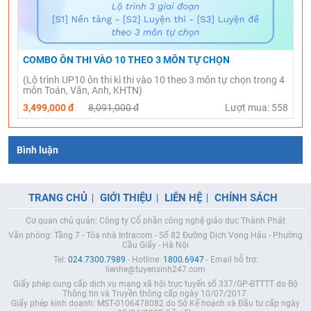
COMBO ÔN THI VÀO 10 THEO 3 MÔN TỰ CHỌN
(Lộ trình UP10 ôn thi kì thi vào 10 theo 3 môn tự chọn trong 4
môn Toán, Văn, Anh, KHTN)
3,499,000 đ
8,091,000 đ
Lượt mua: 558
Bình luận
TRANG CHỦ
GIỚI THIỆU
LIÊN HỆ
CHÍNH SÁCH
Cơ quan chủ quản: Công ty Cổ phần công nghệ giáo dục Thành Phát
Văn phòng: Tầng 7 - Tòa nhà Intracom - Số 82 Đường Dịch Vọng Hậu - Phường
Cầu Giấy - Hà Nội
Tel:
024.7300.7989
- Hotline:
1800.6947
- Email hỗ trợ:
lienhe@tuyensinh247.com
Giấy phép cung cấp dịch vụ mạng xã hội trực tuyến số 337/GP-BTTTT do Bộ
Thông tin và Truyền thông cấp ngày 10/07/2017.
Giấy phép kinh doanh: MST-0106478082 do Sở Kế hoạch và Đầu tư cấp ngày