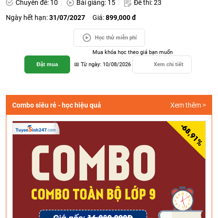
Chuyên đề: 10
Bài giảng: 15
Đề thi: 23
Ngày hết hạn:
31/07/2027
Giá:
899,000 đ
Học thử miễn phí
Mua khóa học theo giá bạn muốn
Đặt mua
📅 Từ ngày: 10/08/2026
Xem chi tiết
Combo siêu rẻ - học hiệu quả
Xem thêm >