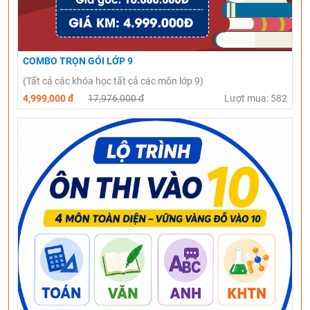
COMBO TRỌN GÓI LỚP 9
(Tất cả các khóa học tất cả các môn lớp 9)
4,999,000 đ
17,976,000 đ
Lượt mua: 582