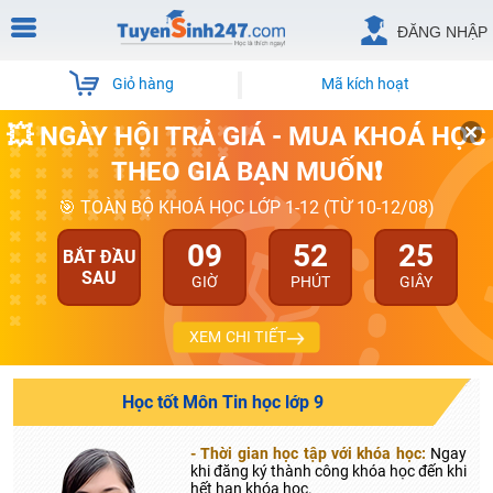
ĐĂNG NHẬP
Giỏ hàng
Mã kích hoạt
💥 NGÀY HỘI TRẢ GIÁ - MUA KHOÁ HỌC
THEO GIÁ BẠN MUỐN❗
🎯 TOÀN BỘ KHOÁ HỌC LỚP 1-12 (TỪ 10-12/08)
09
52
25
BẮT ĐẦU
SAU
GIỜ
PHÚT
GIÂY
XEM CHI TIẾT
Học tốt Môn Tin học lớp 9
- Thời gian học tập với khóa học:
Ngay
khi đăng ký thành công khóa học đến khi
hết hạn khóa học.