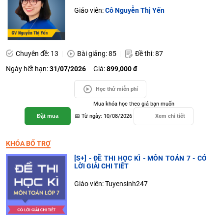
Giáo viên:
Cô Nguyễn Thị Yến
Chuyên đề: 13
Bài giảng: 85
Đề thi: 87
Ngày hết hạn:
31/07/2026
Giá:
899,000 đ
Học thử miễn phí
Mua khóa học theo giá bạn muốn
Đặt mua
📅 Từ ngày: 10/08/2026
Xem chi tiết
KHÓA BỔ TRỢ
[S+] - ĐỀ THI HỌC KÌ - MÔN TOÁN 7 - CÓ
LỜI GIẢI CHI TIẾT
Giáo viên: Tuyensinh247