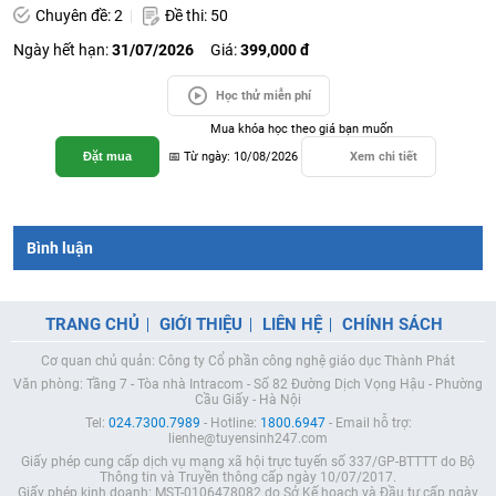
Chuyên đề: 2
Đề thi: 50
Ngày hết hạn:
31/07/2026
Giá:
399,000 đ
Học thử miễn phí
Mua khóa học theo giá bạn muốn
Đặt mua
📅 Từ ngày: 10/08/2026
Xem chi tiết
Bình luận
TRANG CHỦ
GIỚI THIỆU
LIÊN HỆ
CHÍNH SÁCH
Cơ quan chủ quản: Công ty Cổ phần công nghệ giáo dục Thành Phát
Văn phòng: Tầng 7 - Tòa nhà Intracom - Số 82 Đường Dịch Vọng Hậu - Phường
Cầu Giấy - Hà Nội
Tel:
024.7300.7989
- Hotline:
1800.6947
- Email hỗ trợ:
lienhe@tuyensinh247.com
Giấy phép cung cấp dịch vụ mạng xã hội trực tuyến số 337/GP-BTTTT do Bộ
Thông tin và Truyền thông cấp ngày 10/07/2017.
Giấy phép kinh doanh: MST-0106478082 do Sở Kế hoạch và Đầu tư cấp ngày