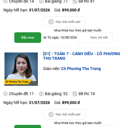
Chuyên đề: 14
Bài giảng: 77
Đề thi: 81
Ngày hết hạn:
31/07/2026
Giá:
899,000 đ
Học thử miễn phí
Mua khóa học theo giá bạn muốn
Đặt mua
📅 Từ ngày: 10/08/2026
Xem chi tiết
[S1] - TOÁN 7 - CÁNH DIỀU - CÔ PHƯƠNG
THU TRANG
Giáo viên:
Cô Phương Thu Trang
Chuyên đề: 11
Bài giảng: 52
Đề thi: 74
Ngày hết hạn:
31/07/2026
Giá:
899,000 đ
Học thử miễn phí
Mua khóa học theo giá bạn muốn