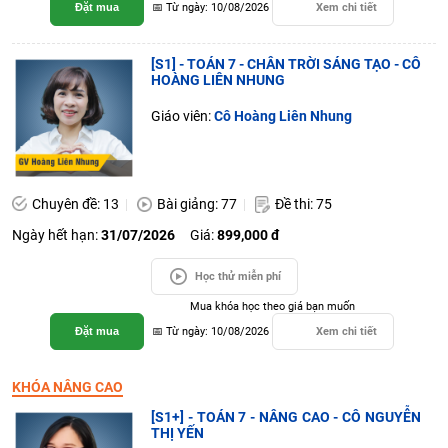
Đặt mua
📅 Từ ngày: 10/08/2026
Xem chi tiết
[S1] - TOÁN 7 - CHÂN TRỜI SÁNG TẠO - CÔ
HOÀNG LIÊN NHUNG
Giáo viên:
Cô Hoàng Liên Nhung
Chuyên đề: 13
Bài giảng: 77
Đề thi: 75
Ngày hết hạn:
31/07/2026
Giá:
899,000 đ
Học thử miễn phí
Mua khóa học theo giá bạn muốn
Đặt mua
📅 Từ ngày: 10/08/2026
Xem chi tiết
KHÓA NÂNG CAO
[S1+] - TOÁN 7 - NÂNG CAO - CÔ NGUYỄN
THỊ YẾN