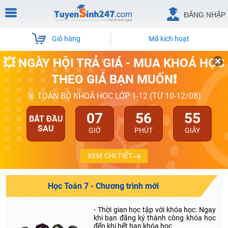
ĐĂNG NHẬP
Giỏ hàng
Mã kích hoạt
💥 NGÀY HỘI TRẢ GIÁ - MUA KHOÁ HỌC
THEO GIÁ BẠN MUỐN❗
🎯 TOÀN BỘ KHOÁ HỌC LỚP 1-12 (TỪ 10-12/08)
07
56
54
BẮT ĐẦU
SAU
GIỜ
PHÚT
GIÂY
XEM CHI TIẾT
Học Toán 7 - Chương trình mới
- Thời gian học tập với khóa học: Ngay
khi bạn đăng ký thành công khóa học
đến khi hết hạn khóa học