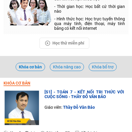
- Thời gian học: Học bất cứ thời gian
nào
- Hình thức học: Học trực tuyến thông
qua máy tính, điện thoại, máy tính
bảng có kết nối internet
Học thử miễn phí
Khóa cơ bản
Khóa nâng cao
Khóa bổ trợ
KHÓA CƠ BẢN
[S1] - TOÁN 7 - KẾT NỐI TRI THỨC VỚI
CUỘC SỐNG - THẦY ĐỖ VĂN BẢO
Giáo viên:
Thầy Đỗ Văn Bảo