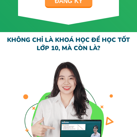
ĐĂNG KÝ
KHÔNG CHỈ LÀ KHOÁ HỌC ĐỂ HỌC TỐT
LỚP 10, MÀ CÒN LÀ?