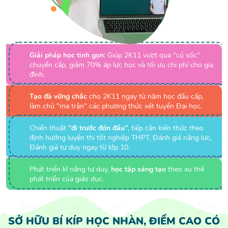
Giải pháp học tinh gọn
: Giúp 2K11 vượt qua "cú sốc"
chuyển cấp, giảm 70% áp lực học và tối ưu chi phí cho gia
đình.
Tạo đà vững chắc
cho 2K11 ngay từ năm học đầu cấp,
làm chủ "ma trận" các phương thức xét tuyển Đại học.
Chiến thuật
"đi trước đón đầu"
, tiếp cận kiến thức theo
định hướng luyện thi tốt nghiệp THPT, Đánh giá năng lực,
Đánh giá tư duy ngay từ lớp 10.
Phát triển kĩ năng tư duy,
học tập sáng tạo
theo xu thế
phát triển của giáo dục.
SỞ HỮU BÍ KÍP HỌC NHÀN, ĐIỂM CAO
CÓ