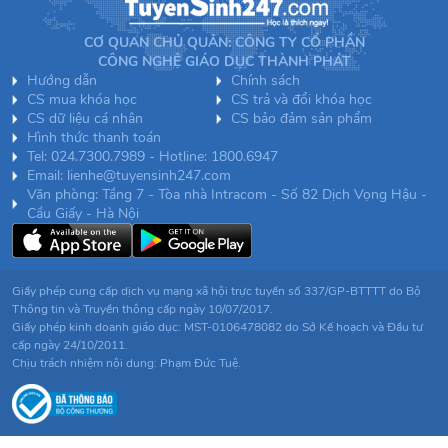
CƠ QUAN CHỦ QUẢN: CÔNG TY CỔ PHẦN
CÔNG NGHỆ GIÁO DỤC THÀNH PHÁT
Hướng dẫn
Chính sách
CS mua khóa học
CS trả và đổi khóa học
CS dữ liệu cá nhân
CS bảo đảm sản phẩm
Hình thức thanh toán
Tel: 024.7300.7989 - Hotline: 1800.6947
Email: lienhe@tuyensinh247.com
Văn phòng: Tầng 7 - Tòa nhà Intracom - Số 82 Dịch Vọng Hậu -
Cầu Giấy - Hà Nội
Giấy phép cung cấp dịch vụ mạng xã hội trực tuyến số 337/GP-BTTTT do Bộ
Thông tin và Truyền thông cấp ngày 10/07/2017.
Giấy phép kinh doanh giáo dục: MST-0106478082 do Sở Kế hoạch và Đầu tư
cấp ngày 24/10/2011.
Chịu trách nhiệm nội dung: Phạm Đức Tuệ.