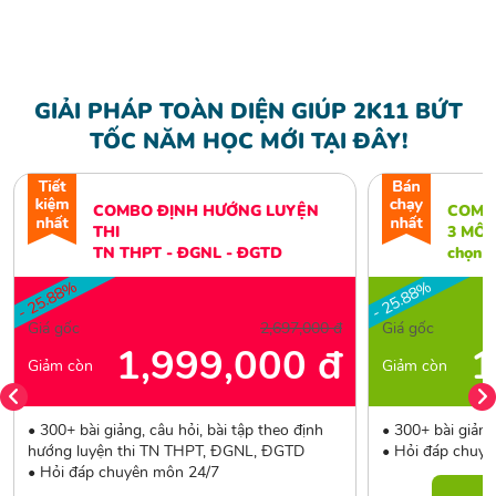
GIẢI PHÁP TOÀN DIỆN GIÚP 2K11 BỨT
TỐC NĂM HỌC MỚI TẠI ĐÂY!
COMBO ĐỊNH HƯỚNG LUYỆN
COMB
THI
3 MÔN 
TN THPT - ĐGNL - ĐGTD
chọn
- 25.88%
- 25.88%
Giá gốc
2,697,000 đ
Giá gốc
1,999,000 đ
1
Giảm còn
Giảm còn
• 300+ bài giảng, câu hỏi, bài tập theo định
• 300+ bài giảng
hướng luyện thi TN THPT, ĐGNL, ĐGTD
• Hỏi đáp chuy
• Hỏi đáp chuyên môn 24/7