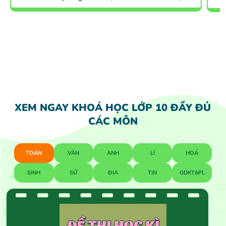
XEM NGAY KHOÁ HỌC LỚP 10 ĐẦY ĐỦ
CÁC MÔN
TOÁN
VĂN
ANH
LÍ
HOÁ
SINH
SỬ
ĐỊA
TIN
GDKT&PL