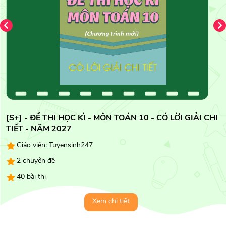
[S+] - ĐỀ THI HỌC KÌ - MÔN TOÁN 10 - CÓ LỜI GIẢI CHI
TIẾT - NĂM 2027
Giáo viên: Tuyensinh247
2 chuyên đề
40 bài thi
Xem chi tiết