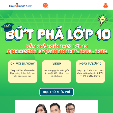
1800.6947
Đăng
-
nhập
Miễn
phí