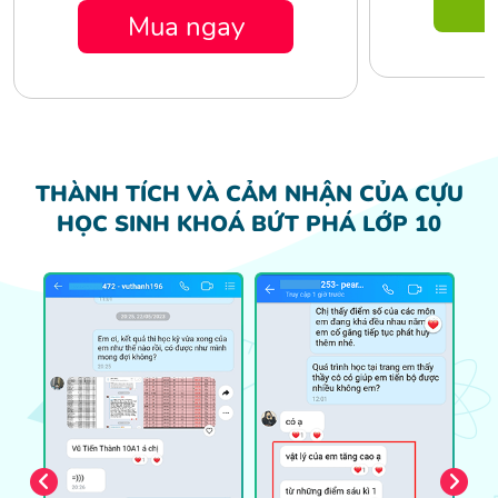
M
Mua ngay
THÀNH TÍCH VÀ CẢM NHẬN CỦA CỰU
HỌC SINH
KHOÁ BỨT PHÁ LỚP 10