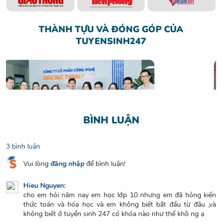
THÀNH TỰU VÀ ĐÓNG GÓP CỦA
TUYENSINH247
BÌNH LUẬN
3 bình luận
Vui lòng
đăng nhập
để bình luận!
Giáo viên giỏi - Tham gia giảng dạy
tại các chương trình giáo dục trên truyền hình
Hieu Nguyen:
cho em hỏi năm nay em học lớp 10 nhưng em đã hỏng kiến
thức toán và hóa học và em không biết bắt đầu từ đâu ,và
không biết ở tuyển sinh 247 có khóa nào như thế khô ng ạ