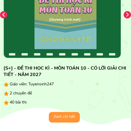
[S+] - ĐỀ THI HỌC KÌ - MÔN TOÁN 10 - CÓ LỜI GIẢI CHI
TIẾT - NĂM 2027
Giáo viên: Tuyensinh247
2 chuyên đề
40 bài thi
Xem chi tiết