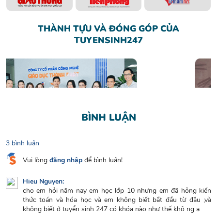
THÀNH TỰU VÀ ĐÓNG GÓP CỦA
TUYENSINH247
BÌNH LUẬN
3 bình luận
Vui lòng
đăng nhập
để bình luận!
Giáo viên giỏi - Tham gia giảng dạy
tại các chương trình giáo dục trên truyền hình
Hieu Nguyen:
cho em hỏi năm nay em học lớp 10 nhưng em đã hỏng kiến
thức toán và hóa học và em không biết bắt đầu từ đâu ,và
không biết ở tuyển sinh 247 có khóa nào như thế khô ng ạ