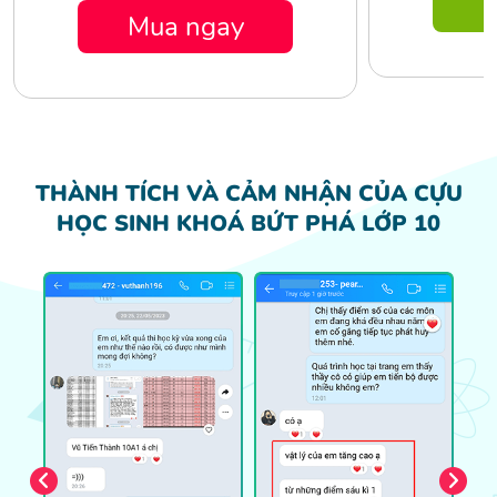
M
Mua ngay
THÀNH TÍCH VÀ CẢM NHẬN CỦA CỰU
HỌC SINH
KHOÁ BỨT PHÁ LỚP 10