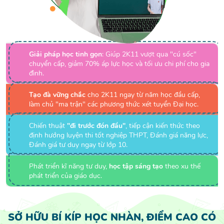
Giải pháp học tinh gọn
: Giúp 2K11 vượt qua "cú sốc"
chuyển cấp, giảm 70% áp lực học và tối ưu chi phí cho gia
đình.
Tạo đà vững chắc
cho 2K11 ngay từ năm học đầu cấp,
làm chủ "ma trận" các phương thức xét tuyển Đại học.
Chiến thuật
"đi trước đón đầu"
, tiếp cận kiến thức theo
định hướng luyện thi tốt nghiệp THPT, Đánh giá năng lực,
Đánh giá tư duy ngay từ lớp 10.
Phát triển kĩ năng tư duy,
học tập sáng tạo
theo xu thế
phát triển của giáo dục.
SỞ HỮU BÍ KÍP HỌC NHÀN, ĐIỂM CAO
CÓ