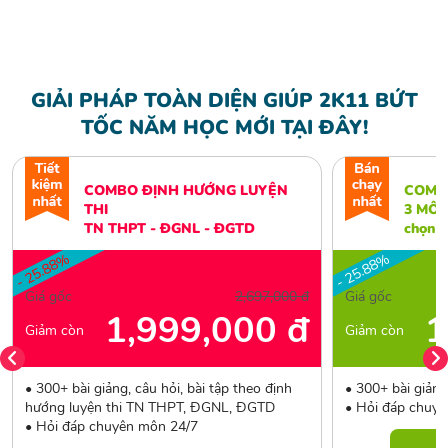
GIẢI PHÁP TOÀN DIỆN GIÚP 2K11 BỨT
TỐC NĂM HỌC MỚI TẠI ĐÂY!
COMBO ĐỊNH HƯỚNG LUYỆN
COMB
THI
3 MÔN 
TN THPT - ĐGNL - ĐGTD
chọn
- 25.88%
- 25.88%
Giá gốc
2,697,000 đ
Giá gốc
1,999,000 đ
1
Giảm còn
Giảm còn
• 300+ bài giảng, câu hỏi, bài tập theo định
• 300+ bài giảng
hướng luyện thi TN THPT, ĐGNL, ĐGTD
• Hỏi đáp chuy
• Hỏi đáp chuyên môn 24/7