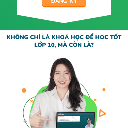
ĐĂNG KÝ
KHÔNG CHỈ LÀ KHOÁ HỌC ĐỂ HỌC TỐT
LỚP 10, MÀ CÒN LÀ?