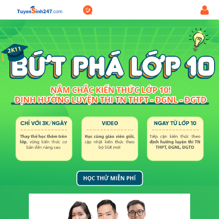
1800.6947
Đăng
-
nhập
Miễn
phí