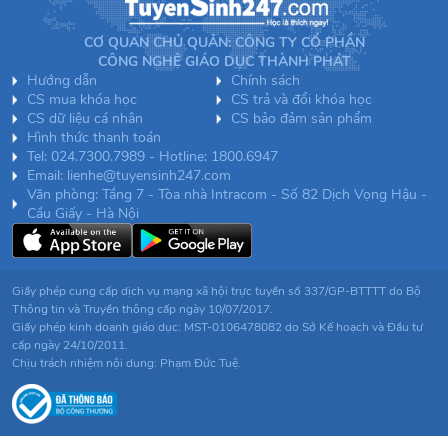
CƠ QUAN CHỦ QUẢN: CÔNG TY CỔ PHẦN
CÔNG NGHỆ GIÁO DỤC THÀNH PHÁT
Hướng dẫn
Chính sách
CS mua khóa học
CS trả và đổi khóa học
CS dữ liệu cá nhân
CS bảo đảm sản phẩm
Hình thức thanh toán
Tel: 024.7300.7989 - Hotline: 1800.6947
Email: lienhe@tuyensinh247.com
Văn phòng: Tầng 7 - Tòa nhà Intracom - Số 82 Dịch Vọng Hậu -
Cầu Giấy - Hà Nội
Giấy phép cung cấp dịch vụ mạng xã hội trực tuyến số 337/GP-BTTTT do Bộ
Thông tin và Truyền thông cấp ngày 10/07/2017.
Giấy phép kinh doanh giáo dục: MST-0106478082 do Sở Kế hoạch và Đầu tư
cấp ngày 24/10/2011.
Chịu trách nhiệm nội dung: Phạm Đức Tuệ.