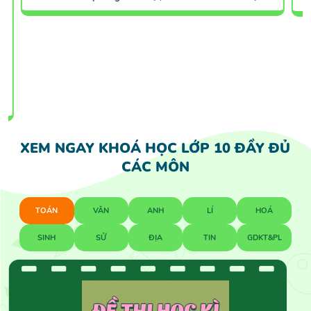
XEM NGAY KHOÁ HỌC LỚP 10 ĐẦY ĐỦ
CÁC MÔN
TOÁN
VĂN
ANH
LÍ
HOÁ
SINH
SỬ
ĐỊA
TIN
GDKT&PL