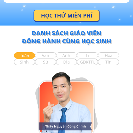
HỌC THỬ MIỄN PHÍ
DANH SÁCH GIÁO VIÊN
ĐỒNG HÀNH CÙNG HỌC SINH
Văn
Anh
Lí
Hoá
Toán
Sinh
Sử
Địa
GDKTPL
Tin