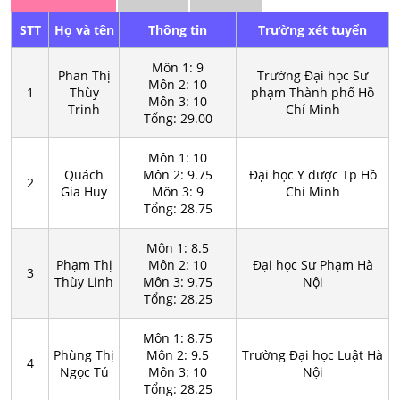
DIỆT NHANH TRẮC NGHIỆM THI
STT
Họ và tên
Thông tin
Trường xét tuyển
TN THPT&ĐH TOÁN NĂM 2025 -
THẦY NGUYỄN ĐÌNH HOÀN
Môn 1: 9
Phan Thị
Trường Đại học Sư
Đề thi thử ĐGTD Bách Khoa phần
Môn 2: 10
1
Thùy
phạm Thành phố Hồ
Môn 3: 10
Tư duy Toán học - Đề số 3 - GV:
Trinh
Chí Minh
Tổng: 29.00
Ngô Văn Toản
Môn 1: 10
Quách
Môn 2: 9.75
Đại học Y dược Tp Hồ
2
Gia Huy
Môn 3: 9
Chí Minh
Tổng: 28.75
Môn 1: 8.5
Phạm Thị
Môn 2: 10
Đại học Sư Phạm Hà
3
Thùy Linh
Môn 3: 9.75
Nội
Tổng: 28.25
Môn 1: 8.75
Phùng Thị
Môn 2: 9.5
Trường Đại học Luật Hà
4
Ngọc Tú
Môn 3: 10
Nội
Tổng: 28.25