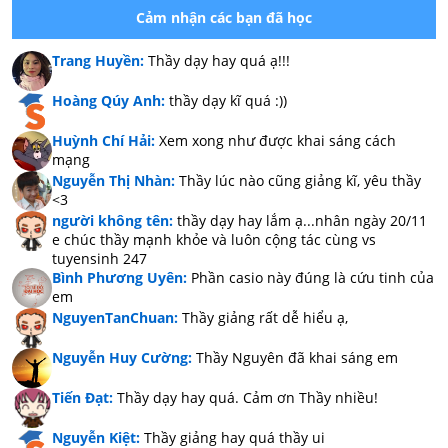
Cảm nhận các bạn đã học
Trang Huyền:
Thầy dạy hay quá ạ!!!
Hoàng Qúy Anh:
thầy dạy kĩ quá :))
Huỳnh Chí Hải:
Xem xong như được khai sáng cách
mạng
Nguyễn Thị Nhàn:
Thầy lúc nào cũng giảng kĩ, yêu thầy
<3
người không tên:
thầy dạy hay lắm ạ...nhân ngày 20/11
e chúc thầy mạnh khỏe và luôn cộng tác cùng vs
tuyensinh 247
Bình Phương Uyên:
Phần casio này đúng là cứu tinh của
em
NguyenTanChuan:
Thầy giảng rất dễ hiểu ạ,
Nguyễn Huy Cường:
Thầy Nguyên đã khai sáng em
Tiến Đạt:
Thầy dạy hay quá. Cảm ơn Thầy nhiều!
Nguyễn Kiệt:
Thầy giảng hay quá thầy ui