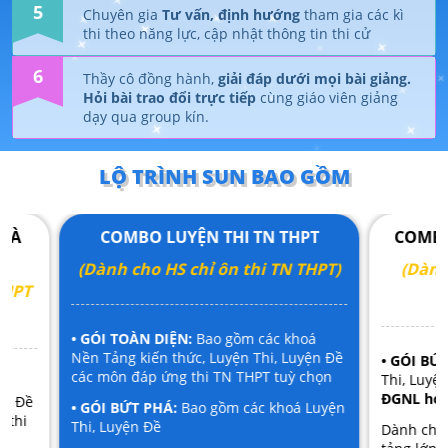
5
Chuyên gia
Tư vấn, định hướng
tham gia các kì
thi theo năng lực, cập nhật thông tin thi cử
6
Thầy cô đồng hành,
giải đáp dưới mọi bài giảng.
Hỏi bài trao đổi trực tiếp
cùng giáo viên giảng
dạy qua group kín.
LỘ TRÌNH SUN BAO GỒM
COMBO LUYỆN THI TN THPT
COMBO LUYỆ
(Dành cho HS chỉ ôn thi TN THPT)
(Dành cho H
ho
• GÓI TOÀN DIỆN:
Bao gồm các khoá
Nền Tảng kiến thức, Luyện Thi, Luyện Đề
• GÓI BỨT PHÁ:
B
các môn đáp ứng thi TN THPT tuỳ chọn
Thi, Luyện Đề cá
ĐGNL hoặc ĐGT
• GÓI BỨT PHÁ:
Bao gồm các khoá Luyện
Thi, Luyện Đề
Dành cho học sin