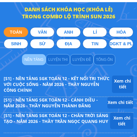
DANH SÁCH KHÓA HỌC (KHÓA LẺ)
TRONG COMBO LỘ TRÌNH SUN 2026
TOÁN
VĂN
ANH
LÍ
HÓA
SINH
SỬ
ĐỊA
TIN
DGKT & PL
NỀN TẢNG
LUYỆN THI
LUYỆN ĐỀ
TỔNG ÔN
[S1] - NỀN TẢNG SGK TOÁN 12 - KẾT NỐI TRI THỨC
Xem chi
VỚI CUỘC SỐNG - NĂM 2026 - THẦY NGUYỄN
tiết
CÔNG CHÍNH
[S1] - NỀN TẢNG SGK TOÁN 12 - CÁNH DIỀU -
Xem chi tiết
NĂM 2026 - THẦY NGUYỄN THÀNH ĐĂNG
[S1] - NỀN TẢNG SGK TOÁN 12 - CHÂN TRỜI SÁNG
Xem chi
TẠO - NĂM 2026 - THẦY TRẦN NGỌC QUANG HUY
tiết