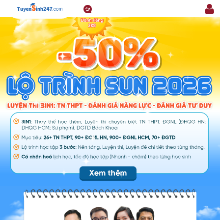
1800.6947
Đăn
-
nhậ
Miễn
phí