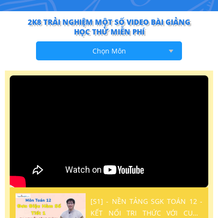
2K8 TRẢI NGHIỆM MỘT SỐ VIDEO BÀI GIẢNG
HỌC THỬ MIỄN PHÍ
Chọn Môn
[S1] - NỀN TẢNG SGK TOÁN 12 -
KẾT NỐI TRI THỨC VỚI CUỘC