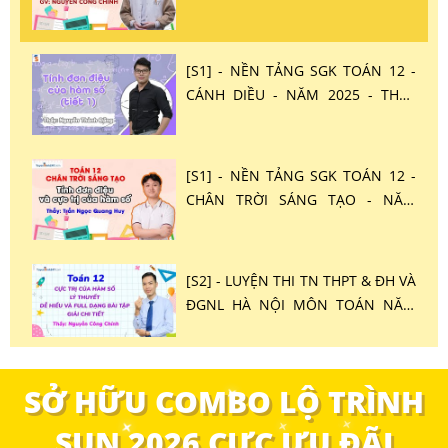
SỐNG - NĂM 2025 - THẦY
NGUYỄN CÔNG CHÍNH
[S1] - NỀN TẢNG SGK TOÁN 12 -
CÁNH DIỀU - NĂM 2025 - THẦY
NGUYỄN THÀNH ĐĂNG
[S1] - NỀN TẢNG SGK TOÁN 12 -
CHÂN TRỜI SÁNG TẠO - NĂM
2025 - THẦY TRẦN NGỌC QUANG
HUY
[S2] - LUYỆN THI TN THPT & ĐH VÀ
ĐGNL HÀ NỘI MÔN TOÁN NĂM
2025 - THẦY NGUYỄN CÔNG
CHÍNH
[S2] – LUYỆN THI TN THPT & ĐH
SỞ HỮU COMBO LỘ TRÌNH
VÀ ĐGNL HCM MÔN TOÁN NĂM
SUN 2026 CỰC ƯU ĐÃI
2025 – THẦY NGUYỄN CÔNG