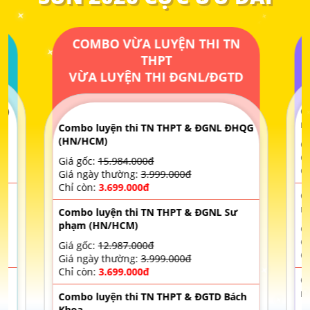
CHÍNH
[S2] - LUYỆN THI TN THPT & ĐH VÀ
COMBO VỪA LUYỆN THI TN
C
ĐGTD BÁCH KHOA (TSA) MÔN
THPT
TOÁN - NĂM 2025 - THẦY NGÔ
VỪA LUYỆN THI ĐGNL/ĐGTD
VĂN TOẢN
[S2+LIVE] - LUYỆN THI TN THPT &
Combo luyệ
ĐH VÀ ĐGTD BÁCH KHOA (TSA)
môn
Combo luyện thi TN THPT & ĐGNL ĐHQG
MÔN TOÁN - NĂM 2025 - THẦY LÊ
(HN/HCM)
Giá gốc:
2.
VĂN BẢO
Giá ngày t
Giá gốc:
15.984.000đ
Chỉ còn:
1.
Giá ngày thường:
3.999.000đ
[S2] – LUYỆN THI TN THPT & ĐH
Chỉ còn:
3.699.000đ
VÀ ĐGNL HÀ NỘI MÔN TOÁN
Combo luyệ
NĂM 2025 – THẦY NGUYỄN
môn
Combo luyện thi TN THPT & ĐGNL Sư
HOÀNG TÙNG
phạm (HN/HCM)
Giá gốc:
8.
Giá ngày t
Giá gốc:
12.987.000đ
[S2] – LUYỆN THI TN THPT & ĐH
Chỉ còn:
2.
Giá ngày thường:
3.999.000đ
VÀ ĐGNL HCM MÔN TOÁN NĂM
Chỉ còn:
3.699.000đ
Combo luyệ
2025 – THẦY NGUYỄN HOÀNG
môn
Combo luyện thi TN THPT & ĐGTD Bách
TÙNG
Khoa