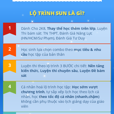
LỘ TRÌNH SUN LÀ GÌ?
1
Dành Cho 2K8,
Thay thế học thêm trên lớp
, Luyện
Thi bám sát: TN THPT, Đánh Giá Năng Lực
(HN/HCM/Sư Phạm), Đánh Giá Tư Duy
2
Học sinh lựa chọn combo theo
mục tiêu & nhu
cầu
học tập của bản thân
3
Luyện thi theo lộ trình 3 BƯỚC chi tiết:
Nền tảng
kiến thức, Luyện thi chuyên sâu, Luyện Đề bám
sát
4
Cá nhân hoá lộ trình học tập:
Học sớm vượt
chương trình
, tự sắp xếp lịch học theo lịch cá
nhân, học
theo tốc độ cá nhân (nhanh,chậm)
không cần phụ thuộc vào lịch giảng dạy của giáo
viên