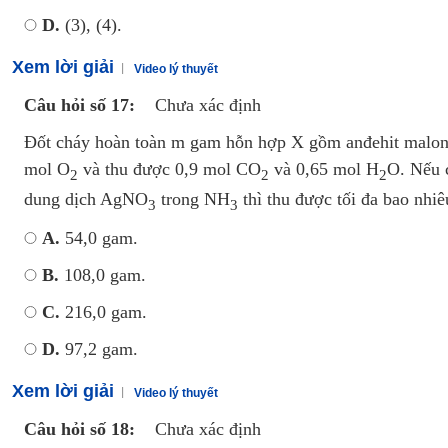
D.
(3), (4).
Xem lời giải
Video lý thuyết
Câu hỏi số 17:
Chưa xác định
Đốt cháy hoàn toàn m gam hỗn hợp X gồm anđehit malonic,
mol O
và thu được 0,9 mol CO
và 0,65 mol H
O. Nếu 
2
2
2
dung dịch AgNO
trong NH
thì thu được tối đa bao nhi
3
3
A.
54,0 gam.
B.
108,0 gam.
C.
216,0 gam.
D.
97,2 gam.
Xem lời giải
Video lý thuyết
Câu hỏi số 18:
Chưa xác định