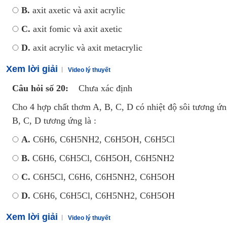
B.
axit axetic và axit acrylic
C.
axit fomic và axit axetic
D.
axit acrylic và axit metacrylic
Xem lời giải
Video lý thuyết
Câu hỏi số 20:
Chưa xác định
Cho 4 hợp chất thơm A, B, C, D có nhiệt độ sôi tương ứn
B, C, D tương ứng là :
A.
C6H6, C6H5NH2, C6H5OH, C6H5Cl
B.
C6H6, C6H5Cl, C6H5OH, C6H5NH2
C.
C6H5Cl, C6H6, C6H5NH2, C6H5OH
D.
C6H6, C6H5Cl, C6H5NH2, C6H5OH
Xem lời giải
Video lý thuyết