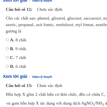
Xem lời giải
Video lý thuyết
Câu hỏi số 12:
Chưa xác định
Cho các chất sau: phenol, glixerol, glucozơ, saccarozơ, ma
axetic, propanal, axit fomic, xenlulozơ, etyl fomat, axeti
gương là
A.
8 chất.
B.
9 chất.
C.
7 chất
D.
6 chất
Xem lời giải
Video lý thuyết
Câu hỏi số 13:
Chưa xác định
Hỗn hợp X gồm 2 chất hữu cơ đơn chức, đều có chứa C,
-m gam hỗn hợp X tác dụng với dung dịch AgNO
/NH
d
3
3