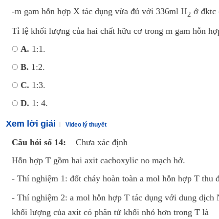
-m gam hỗn hợp X tác dụng vừa đủ với 336ml H
ở đktc 
2
Tỉ lệ khối lượng của hai chất hữu cơ trong m gam hỗn hợ
A.
1:1.
B.
1:2.
C.
1:3.
D.
1: 4.
Xem lời giải
Video lý thuyết
Câu hỏi số 14:
Chưa xác định
Hỗn hợp T gồm hai axit cacboxylic no mạch hở.
- Thí nghiệm 1: đốt cháy hoàn toàn a mol hỗn hợp T thu
- Thí nghiệm 2: a mol hỗn hợp T tác dụng với dung dịc
khối lượng của axit có phân tử khối nhỏ hơn trong T là