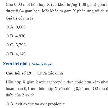
Cho 0,03 mol hỗn hợp X (có khối lượng 1,38 gam) gồm hai
được 8,64 gam bạc. Mặt khác m gam X phản ứng tối đa vớ
Giá trị của m là
A.
9,660.
B.
4,830.
C.
5,796.
D.
4,140
Xem lời giải
Video lý thuyết
Câu hỏi số 19:
Chưa xác định
Hỗn hợp X gồm 2 axit cacboxylic đơn chức hơn kém nhau
hoàn toàn 0,1 mol hỗn hợp X cần dùng 0,24 mol O2 thu
thức của 2 axit?
A.
axit axetic và axit propionic