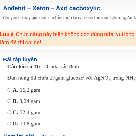
2K6! Lộ Trình Sun 2024 - Ba bước luyện thi TN THPT - ĐH ít nhất 25 điểm
Anđehit – Xeton – Axit cacboxylic
Hot! Lễ hội đồng giá 449K - 499K toàn bộ khoá học tại Tuyensinh247 (Từ
Chuyên đề này giúp các em tổng hợp lại các kiến thức của chương Anđeh
Khuyến Mãi Khoá Học 1K Chỉ Từ 11-13/09/2024
Lưu ý
: Chức năng này hiện không còn dùng nữa, vui lòng
Đồng giá khóa học 499K - 399K (13/11-15/11)
làm đề thi online!
Khai giảng các khóa lớp 9 Toán - Lý - Hóa - Văn - Anh năm 2018
Khai giảng khóa Ngữ văn 7 - xây nền vững chắc cho tương lai!
Bài tập luyện
Luyện thi vào lớp 10 môn Toán, Văn, Hóa, Anh, Lý với giáo viên giỏi và nổi 
Câu hỏi số 11:
Chưa xác định
Đun nóng dd chứa 27gam glucozơ với AgNO
trong NH
3
3
A.
16,2 gam
B.
3,24 gam
C.
32,4 gam
D.
10,8 gam