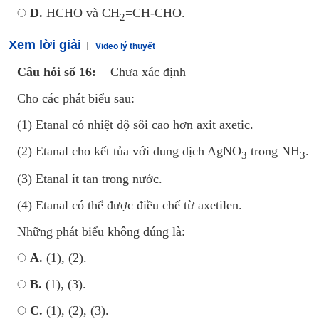
D.
HCHO và CH
=CH-CHO.
2
Xem lời giải
Video lý thuyết
Câu hỏi số 16:
Chưa xác định
Cho các phát biểu sau:
(1) Etanal có nhiệt độ sôi cao hơn axit axetic.
(2) Etanal cho kết tủa với dung dịch AgNO
trong NH
.
3
3
(3) Etanal ít tan trong nước.
(4) Etanal có thể được điều chế từ axetilen.
Những phát biểu không đúng là:
A.
(1), (2).
B.
(1), (3).
C.
(1), (2), (3).