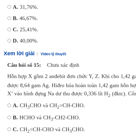
A.
31,76%.
B.
46,67%.
C.
25,41%.
D.
40,00%.
Xem lời giải
Video lý thuyết
Câu hỏi số 15:
Chưa xác định
Hỗn hợp X gồm 2 anđehit đơn chức Y, Z. Khi cho 1,42 
được 8,64 gam Ag. Hiđro hóa hoàn toàn 1,42 gam hỗn hợ
X’ vào bình đựng Na dư thu được 0,336 lít H
(đktc). Côn
2
A.
CH
CHO và CH
=CH-CHO.
3
2
B.
HCHO và CH
-CH2-CHO.
3
C.
CH
=CH-CHO và CH
CHO.
2
3