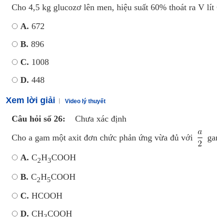
Cho 4,5 kg glucozơ lên men, hiệu suất 60% thoát ra V lít
A.
672
B.
896
C.
1008
D.
448
Xem lời giải
Video lý thuyết
Câu hỏi số 26:
Chưa xác định
Cho a gam một axit đơn chức phản ứng vừa đủ với
gam
A.
C
H
COOH
2
3
B.
C
H
COOH
2
5
C.
HCOOH
D.
CH
COOH
3