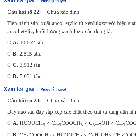
Xem lời giải
Video lý thuyết
Câu hỏi số 22:
Chưa xác định
Tiến hành sản xuất ancol etylic từ xenlulozơ với hiệu suấ
ancol etylic, khối lượng xenlulozơ cần dùng là:
A.
10,062 tấn.
B.
2,515 tấn.
C.
3,512 tấn
D.
5,031 tấn.
Xem lời giải
Video lý thuyết
Câu hỏi số 23:
Chưa xác định
Dãy nào sau đây sắp xếp các chất theo trật tự tăng dần nh
A.
HCOOCH
< CH
COOCH
< C
H
OH < CH
COO
3
3
3
3
7
3
B.
CH
COOCH
< HCOOCH
< C
H
OH< CH
COOH