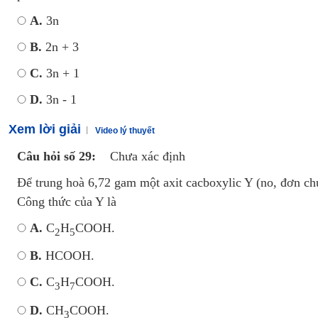
A.
3n
B.
2n + 3
C.
3n + 1
D.
3n - 1
Xem lời giải
Video lý thuyết
Câu hỏi số 29:
Chưa xác định
Để trung hoà 6,72 gam một axit cacboxylic Y (no, đơn 
Công thức của Y là
A.
C
H
COOH.
2
5
B.
HCOOH.
C.
C
H
COOH.
3
7
D.
CH
COOH.
3