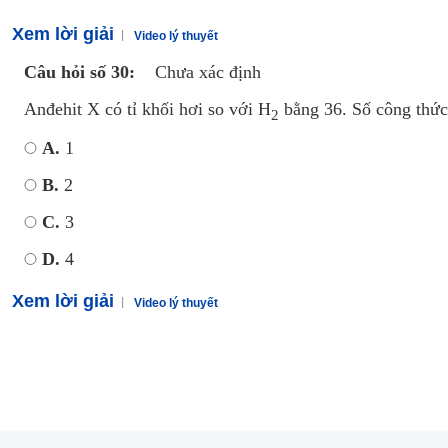
Xem lời giải
Video lý thuyết
Câu hỏi số 30:
Chưa xác định
Anđehit X có tỉ khối hơi so với H
bằng 36. Số công thức 
2
A.
1
B.
2
C.
3
D.
4
Xem lời giải
Video lý thuyết