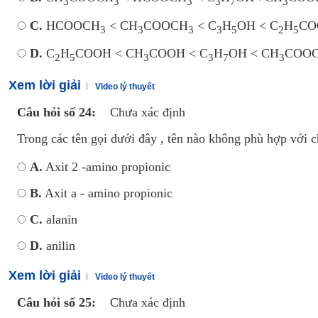
3
3
3
3
7
3
C.
HCOOCH
< CH
COOCH
< C
H
OH < C
H
CO
3
3
3
3
5
2
5
D.
C
H
COOH < CH
COOH < C
H
OH < CH
COO
2
5
3
3
7
3
Xem lời giải
Video lý thuyết
Câu hỏi số 24:
Chưa xác định
Trong các tên gọi dưới đây , tên nào không phù hợp với 
A.
Axit 2 -amino propionic
B.
Axit a - amino propionic
C.
alanin
D.
anilin
Xem lời giải
Video lý thuyết
Câu hỏi số 25:
Chưa xác định