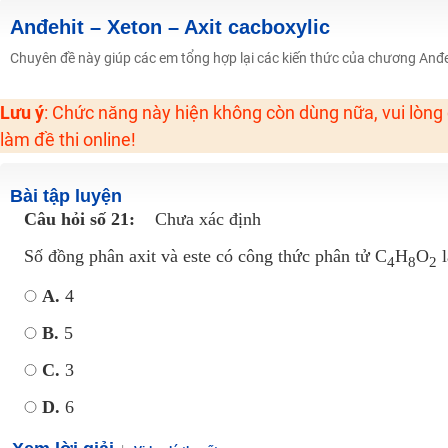
Học online lớp 2 với thầy cô giáo giỏi, nổi tiếng
Anđehit – Xeton – Axit cacboxylic
2K6! Lộ Trình Sun 2024 - Ba bước luyện thi TN THPT - ĐH ít nhất 25 điểm
Chuyên đề này giúp các em tổng hợp lại các kiến thức của chương Anđeh
Hot! Lễ hội đồng giá 449K - 499K toàn bộ khoá học tại Tuyensinh247 (Từ
Lưu ý
: Chức năng này hiện không còn dùng nữa, vui lòng
Khuyến Mãi Khoá Học 1K Chỉ Từ 11-13/09/2024
làm đề thi online!
Đồng giá khóa học 499K - 399K (13/11-15/11)
Khai giảng các khóa lớp 9 Toán - Lý - Hóa - Văn - Anh năm 2018
Bài tập luyện
Khai giảng khóa Ngữ văn 7 - xây nền vững chắc cho tương lai!
Câu hỏi số 21:
Chưa xác định
Luyện thi vào lớp 10 môn Toán, Văn, Hóa, Anh, Lý với giáo viên giỏi và nổi 
Số đồng phân axit và este có công thức phân tử C
H
O
4
8
2
A.
4
B.
5
C.
3
D.
6