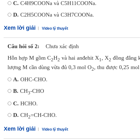
C.
C4H9COONa và C5H11COONa.
D.
C2H5COONa và C3H7COONa.
Xem lời giải
Video lý thuyết
Câu hỏi số 2:
Chưa xác định
Hỗn hợp M gồm C
H
và hai anđehit X
, X
đồng đẳng k
2
2
­1
2
lượng M cần dùng vừa đủ 0,3 mol O
, thu được 0,25 mo
2
A.
OHC-CHO.
B.
CH
-CHO
3
C.
HCHO.
D.
CH
=CH-CHO.
2
Xem lời giải
Video lý thuyết