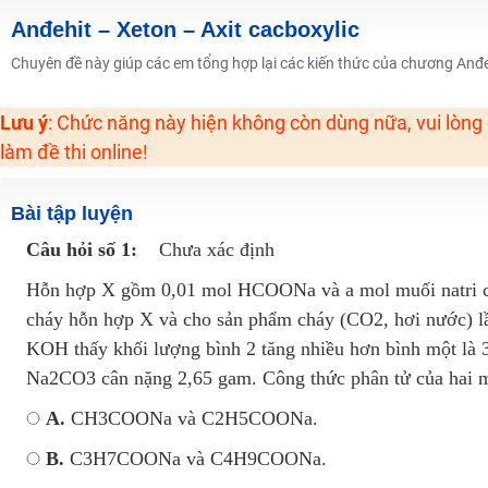
Học online lớp 2 với thầy cô giáo giỏi, nổi tiếng
Anđehit – Xeton – Axit cacboxylic
2K6! Lộ Trình Sun 2024 - Ba bước luyện thi TN THPT - ĐH ít nhất 25 điểm
Chuyên đề này giúp các em tổng hợp lại các kiến thức của chương Anđeh
Hot! Lễ hội đồng giá 449K - 499K toàn bộ khoá học tại Tuyensinh247 (Từ
Lưu ý
: Chức năng này hiện không còn dùng nữa, vui lòng
Khuyến Mãi Khoá Học 1K Chỉ Từ 11-13/09/2024
làm đề thi online!
Đồng giá khóa học 499K - 399K (13/11-15/11)
Khai giảng các khóa lớp 9 Toán - Lý - Hóa - Văn - Anh năm 2018
Bài tập luyện
Khai giảng khóa Ngữ văn 7 - xây nền vững chắc cho tương lai!
Câu hỏi số 1:
Chưa xác định
Luyện thi vào lớp 10 môn Toán, Văn, Hóa, Anh, Lý với giáo viên giỏi và nổi 
Hỗn hợp X gồm 0,01 mol HCOONa và a mol muối natri của 
cháy hỗn hợp X và cho sản phẩm cháy (CO2, hơi nước) l
KOH thấy khối lượng bình 2 tăng nhiều hơn bình một là 3,
Na2CO3 cân nặng 2,65 gam. Công thức phân tử của hai muố
A.
CH3COONa và C2H5COONa.
B.
C3H7COONa và C4H9COONa.