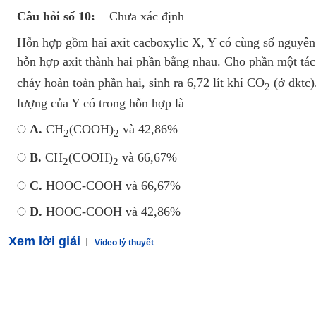
Câu hỏi số 10:
Chưa xác định
Hỗn hợp gồm hai axit cacboxylic X, Y có cùng số nguyê
hỗn hợp axit thành hai phần bằng nhau. Cho phần một tác 
cháy hoàn toàn phần hai, sinh ra 6,72 lít khí CO
(ở đktc)
2
lượng của Y có trong hỗn hợp là
A.
CH
(COOH)
và 42,86%
2
2
B.
CH
(COOH)
và 66,67%
2
2
C.
HOOC-COOH và 66,67%
D.
HOOC-COOH và 42,86%
Xem lời giải
Video lý thuyết