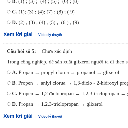
B.
(1) ; (3) ; (4) ; (5) ; (6) ; (8)
C.
(1); (3) ; (4); (7) ; (8) ; ( 9)
D.
(2) ; (3) ; (4) ; (5) ; (6 ) ; (9)
Xem lời giải
Video lý thuyết
Câu hỏi số 5:
Chưa xác định
Trong công nghiệp, để sản xuất glixerol người ta đi theo 
A.
Propan → propyl clorua → propanol → glixerol
B.
Propen → anlyl clorua → 1,3-điclo - 2-hidroxyl pro
C.
Propen → 1,2 điclopropan → 1,2,3-triclopropan → g
D.
Propan → 1,2,3-triclopropan → glixerol
Xem lời giải
Video lý thuyết