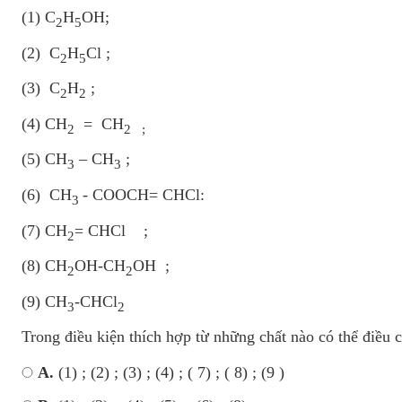
(1) C
H
OH;
2
5
(2) C
H
Cl ;
2
5
(3) C
H
;
2
2
(4) CH
= CH
2
2 ;
(5) CH
– CH
;
3
3
(6) CH
- COOCH= CHCl:
3
(7) CH
= CHCl ;
2
(8) CH
OH-CH
OH ;
2
2
(9) CH
-CHCl
3
2
Trong điều kiện thích hợp từ những chất nào có thể điều
A.
(1) ; (2) ; (3) ; (4) ; ( 7) ; ( 8) ; (9 )