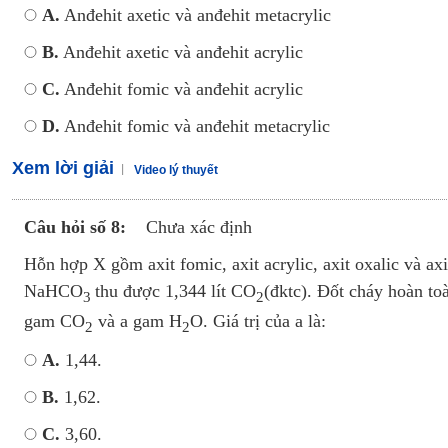
A.
Anđehit axetic và anđehit metacrylic
B.
Anđehit axetic và anđehit acrylic
C.
Anđehit fomic và anđehit acrylic
D.
Anđehit fomic và anđehit metacrylic
Xem lời giải
Video lý thuyết
Câu hỏi số 8:
Chưa xác định
Hỗn hợp X gồm axit fomic, axit acrylic, axit oxalic và a
NaHCO
thu được 1,344 lít CO
(đktc). Đốt cháy hoàn to
3
2
gam CO
và a gam H
O. Giá trị của a là:
2
2
A.
1,44.
B.
1,62.
C.
3,60.