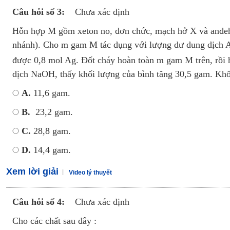
Câu hỏi số 3:
Chưa xác định
Hỗn hợp M gồm xeton no, đơn chức, mạch hở X và anđeh
nhánh). Cho m gam M tác dụng với lượng dư dung dịch
được 0,8 mol Ag. Đốt cháy hoàn toàn m gam M trên, rồi 
dịch NaOH, thấy khối lượng của bình tăng 30,5 gam. Kh
A.
11,6 gam.
B.
23,2 gam.
C.
28,8 gam.
D.
14,4 gam.
Xem lời giải
Video lý thuyết
Câu hỏi số 4:
Chưa xác định
Cho các chất sau đây :