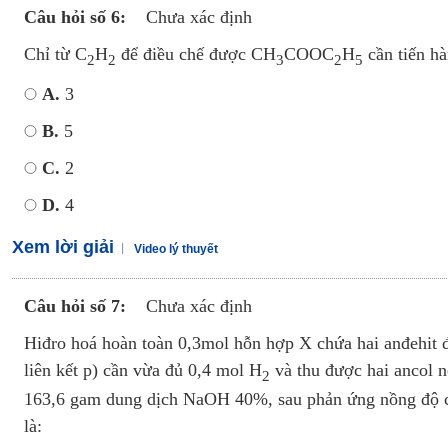
Câu hỏi số 6:
Chưa xác định
Chỉ từ C
H
để điều chế được CH
COOC
H
cần tiến hà
2
2
3
2
5
A.
3
B.
5
C.
2
D.
4
Xem lời giải
Video lý thuyết
Câu hỏi số 7:
Chưa xác định
Hiđro hoá hoàn toàn 0,3mol hỗn hợp X chứa hai anđehit 
liên kết p) cần vừa đủ 0,4 mol H
và thu được hai ancol n
2
163,6 gam dung dịch NaOH 40%, sau phản ứng nồng độ củ
là: