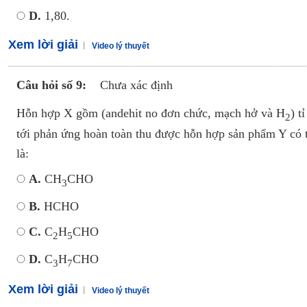
D.
1,80.
Xem lời giải
Video lý thuyết
Câu hỏi số 9:
Chưa xác định
Hỗn hợp X gồm (andehit no đơn chức, mạch hở và H
) t
2
tới phản ứng hoàn toàn thu được hỗn hợp sản phẩm Y có t
là:
A.
CH
CHO
3
B.
HCHO
C.
C
H
CHO
2
5
D.
C
H
CHO
3
7
Xem lời giải
Video lý thuyết