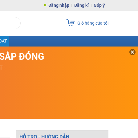
Đăng nhập
Đăng kí
Góp ý
Giỏ hàng của tôi
OẠT
D SẮP ĐÓNG
T
HỖ TRỢ - HƯỚNG DẪN