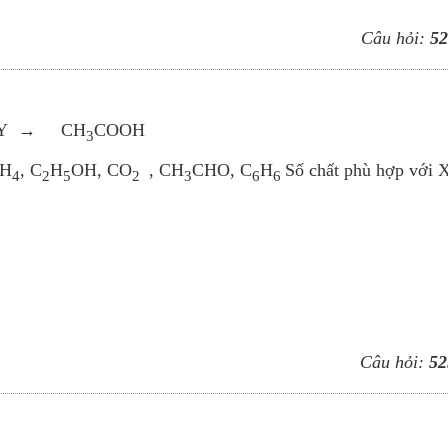
Câu hỏi:
52
Y → CH
COOH
3
H
, C
H
OH, CO
, CH
CHO, C
H
Số chất phù hợp với X
4
2
5
2
3
6
6
Câu hỏi:
52