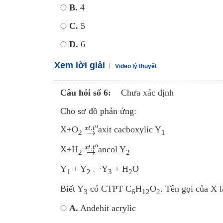
B.
4
C.
5
D.
6
Xem lời giải
Video lý thuyết
Câu hỏi số 6:
Chưa xác định
Cho sơ đồ phản ứng:
X+O
axit cacboxylic Y
2
1
X+H
ancol Y
2
2
Y
+ Y
Y
+ H
O
1
2
3
2
Biết Y
có CTPT C
H
O
. Tên gọi của X l
3
6
12
2
A.
Andehit acrylic