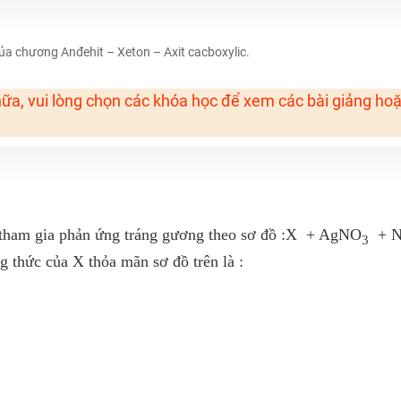
H ít nhất 25 điểm
 Tuyensinh247 (Từ 16-18/07/2025)
của chương Anđehit – Xeton – Axit cacboxylic.
ữa, vui lòng chọn các khóa học để xem các bài giảng ho
năm 2018
g lai!
 viên giỏi và nổi tiếng
 tham gia phản ứng tráng gương theo sơ đồ :X + AgNO
+ 
3
g thức của X thỏa mãn sơ đồ trên là :