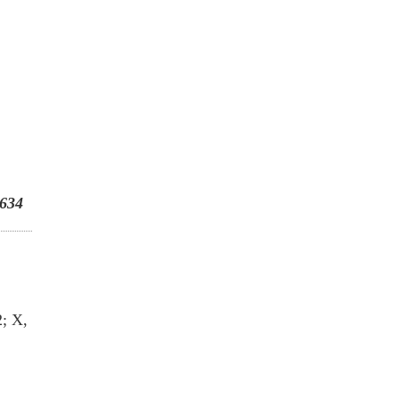
634
; X,