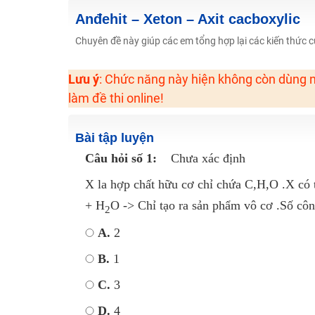
2K6! Lộ Trình Sun 2024 - Ba bước luyện thi TN THPT - Đ
Anđehit – Xeton – Axit cacboxylic
Hot! Lễ hội đồng giá 449K - 499K toàn bộ khoá học tại
Chuyên đề này giúp các em tổng hợp lại các kiến thức 
Khuyến Mãi Khoá Học 1K Chỉ Từ 11-13/09/2024
Lưu ý
: Chức năng này hiện không còn dùng n
Đồng giá khóa học 499K - 399K (13/11-15/11)
làm đề thi online!
Khai giảng các khóa lớp 9 Toán - Lý - Hóa - Văn - Anh 
Khai giảng khóa Ngữ văn 7 - xây nền vững chắc cho tươn
Bài tập luyện
Luyện thi vào lớp 10 môn Toán, Văn, Hóa, Anh, Lý với giáo
Câu hỏi số 1:
Chưa xác định
X la hợp chất hữu cơ chỉ chứa C,H,O .X có
+ H
O -> Chỉ tạo ra sản phẩm vô cơ .Số côn
2
A.
2
B.
1
C.
3
D.
4