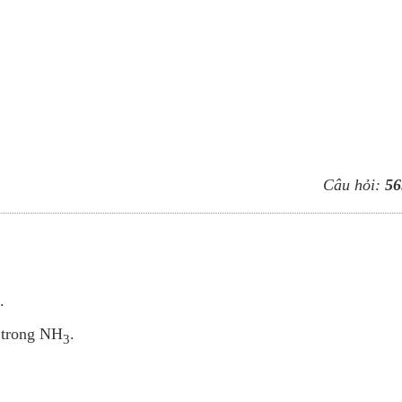
Câu hỏi:
56
.
trong NH
.
3