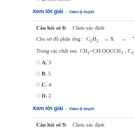
Xem lời giải
Video lý thuyết
Câu hỏi số 8:
Chưa xác định
Cho sơ đồ phản ứng : C
H
→ X → 
2
2
Trong các chất sau CH
=CH-OOCCH
, C
2
3
2
A.
3
B.
5
C.
4
D.
2
Xem lời giải
Video lý thuyết
Câu hỏi số 9:
Chưa xác định