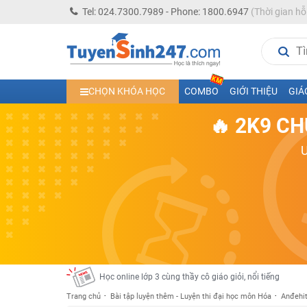
Tel: 024.7300.7989 - Phone: 1800.6947
(Thời gian hỗ
Học trực tuyến lớp 10 các môn Toán - Lý - Hóa - Văn - An
CHỌN KHÓA HỌC
COMBO
GIỚI THIỆU
GIÁ
Học trực tuyến lớp 11 đủ môn cùng Thầy Cô giỏi, nổi tiế
🔥 2K9 CH
Học online trực tuyến cấp Tiểu học và THCS năm học 2
Học online lớp 5 cùng thầy cô giáo giỏi, nổi tiếng
Học online lớp 7 cùng thầy cô giáo giỏi
Học online lớp 6 cùng thầy cô giỏi, nổi tiếng
Học online lớp 8 cùng thầy cô giáo giỏi
2K13! Bứt Phá Lớp 5 Năm Học 2023 - 2024
Học online lớp 4 cùng thầy cô giáo giỏi, nổi tiếng
Học online lớp 3 cùng thầy cô giáo giỏi, nổi tiếng
Trang chủ
Bài tập luyện thêm - Luyện thi đại học môn Hóa
Anđehit
Học online lớp 2 với thầy cô giáo giỏi, nổi tiếng