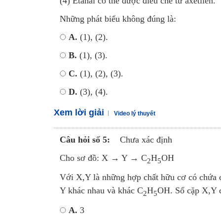
(4) Etanal có thể được điều chế từ axetilen.
Những phát biểu không đúng là:
A.
(1), (2).
B.
(1), (3).
C.
(1), (2), (3).
D.
(3), (4).
Xem lời giải
Video lý thuyết
Câu hỏi số 5:
Chưa xác định
Cho sơ đồ: X → Y → C
H
OH
2
5
Với X,Y là những hợp chất hữu cơ có chứa c
Y khác nhau và khác C
H
OH. Số cặp X,Y c
2
5
A.
3