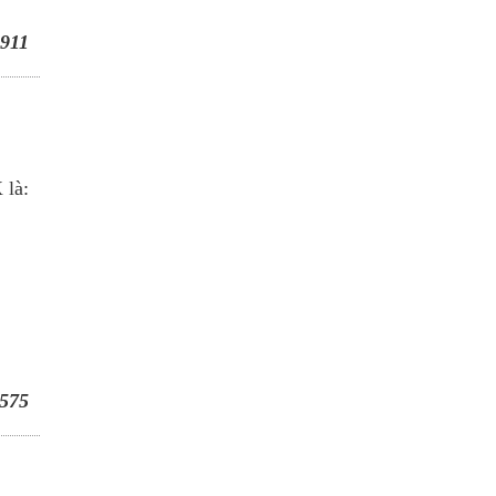
911
 là:
575