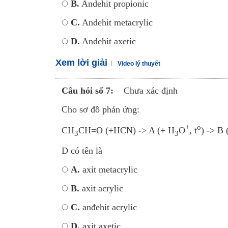
B.
Andehit propionic
C.
Andehit metacrylic
D.
Andehit axetic
Xem lời giải
Video lý thuyết
Câu hỏi số 7:
Chưa xác định
Cho sơ đồ phản ứng:
+
o
CH
CH=O (+HCN) -> A (+ H
O
, t
) -> B 
3
3
D có tên là
A.
axit metacrylic
B.
axit acrylic
C.
anđehit acrylic
D.
axit axetic