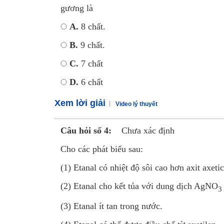
gương là
A.
8 chất.
B.
9 chất.
C.
7 chất
D.
6 chất
Xem lời giải
Video lý thuyết
Câu hỏi số 4:
Chưa xác định
Cho các phát biểu sau:
(1) Etanal có nhiệt độ sôi cao hơn axit axetic
(2) Etanal cho kết tủa với dung dịch AgNO
3
(3) Etanal ít tan trong nước.