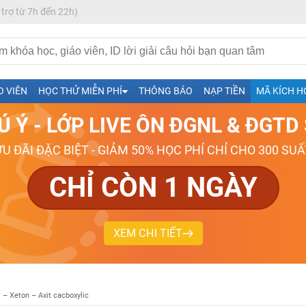
 trợ từ 7h đến 22h)
h- Sinh-Sử-Địa cùng Thầy Cô giỏi, nổi tiếng
O VIÊN
HỌC THỬ MIỄN PHÍ
THÔNG BÁO
NẠP TIỀN
MÃ KÍCH H
ng
Ú Ý - LỚP LIVE ÔN ĐGNL & ĐGT
026-2027
ƯU ĐÃI ĐẶC BIỆT - GIẢM 50% HỌC PHÍ CHỈ CHO 300 SUẤ
CHỈ CÒN 1 NGÀY
XEM CHI TIẾT
 – Xeton – Axit cacboxylic