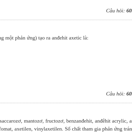
Câu hỏi:
60
g một phản ứng) tạo ra anđehit axetic là:
.
Câu hỏi:
60
saccarozơ, mantozơ, fructozơ, benzanđehit, anđêhit acrylic, a
 fomat, axetilen, vinylaxetilen. Số chất tham gia phản ứng trá