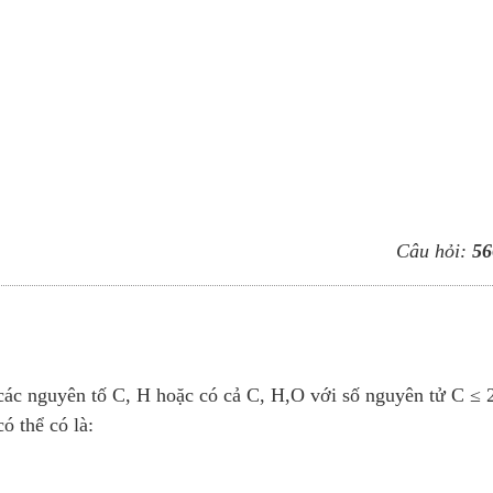
Câu hỏi:
56
ác nguyên tố C, H hoặc có cả C, H,O với số nguyên tử C ≤ 2
ó thể có là: