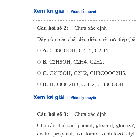
Xem lời giải
Video lý thuyết
Câu hỏi số 2:
Chưa xác định
Dãy gồm các chất đều điều chế trực tiếp (bằn
A.
CH3COOH, C2H2, C2H4.
B.
C2H5OH, C2H4, C2H2.
C.
C2H5OH, C2H2, CH3COOC2H5
D.
HCOOC2H3, C2H2, CH3COOH
Xem lời giải
Video lý thuyết
Câu hỏi số 3:
Chưa xác định
Cho các chất sau: phenol, glixerol, glucozơ, 
axetic, propanal, axit fomic, xenlulozơ, etyl