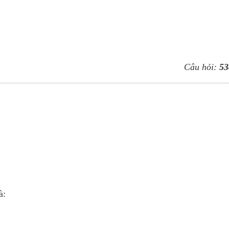
Câu hỏi:
53
à: