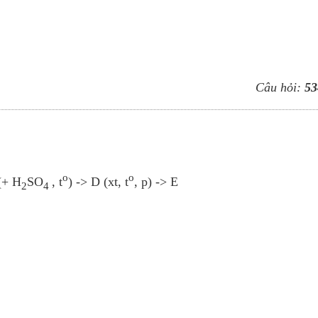
Câu hỏi:
53
o
o
(+ H
SO
, t
) -> D (xt, t
, p) -> E
2
4