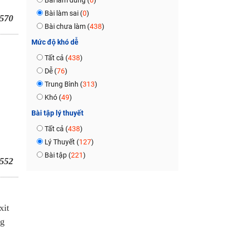
Bài làm đúng (
0
)
Bài làm sai (
0
)
570
Bài chưa làm (
438
)
Mức độ khó dễ
Tất cả (
438
)
Dễ (
76
)
Trung Bình (
313
)
Khó (
49
)
Bài tập lý thuyết
Tất cả (
438
)
Lý Thuyết (
127
)
Bài tập (
221
)
552
xit
ng