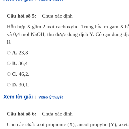
Câu hỏi số 5:
Chưa xác định
Hỗn hợp X gồm 2 axit cacboxylic. Trung hòa m gam X b
và 0,4 mol NaOH, thu được dung dịch Y. Cô cạn dung dịc
là
A.
23,8
B.
36,4
C.
46,2.
D.
30,1.
Xem lời giải
Video lý thuyết
Câu hỏi số 6:
Chưa xác định
Cho các chất: axit propionic (X), ancol propylic (Y), axe