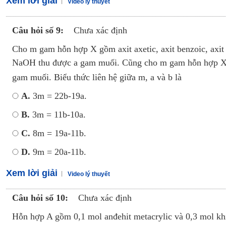
Xem lời giải
Video lý thuyết
Câu hỏi số 9:
Chưa xác định
Cho m gam hỗn hợp X gồm axit axetic, axit benzoic, axit 
NaOH thu được a gam muối. Cũng cho m gam hỗn hợp X 
gam muối. Biểu thức liên hệ giữa m, a và b là
A.
3m = 22b-19a.
B.
3m = 11b-10a.
C.
8m = 19a-11b.
D.
9m = 20a-11b.
Xem lời giải
Video lý thuyết
Câu hỏi số 10:
Chưa xác định
Hỗn hợp A gồm 0,1 mol anđehit metacrylic và 0,3 mol kh