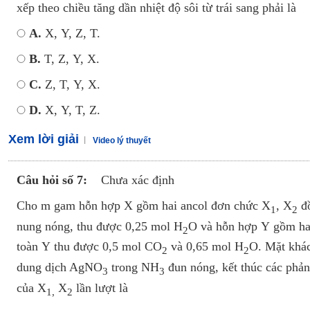
xếp theo chiều tăng dần nhiệt độ sôi từ trái sang phải là
A.
X, Y, Z, T.
B.
T, Z, Y, X.
C.
Z, T, Y, X.
D.
X, Y, T, Z.
Xem lời giải
Video lý thuyết
Câu hỏi số 7:
Chưa xác định
Cho m gam hỗn hợp X gồm hai ancol đơn chức X
, X
đồ
1
2
nung nóng, thu được 0,25 mol H
O và hỗn hợp Y gồm hai
2
toàn Y thu được 0,5 mol CO
và 0,65 mol H
O. Mặt khác
2
2
dung dịch AgNO
trong NH
đun nóng,­ kết thúc các phả
3
3
của X
X
lần lượt là
1,
2