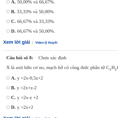
A.
50,00% và 66,67%.
B.
33,33% và 50,00%.
C.
66,67% và 33,33%.
D.
66,67% và 50,00%.
Xem lời giải
Video lý thuyết
Câu hỏi số 8:
Chưa xác định
X là axit hữu cơ no, mạch hở có công thức phân tử C
H
x
y
A.
y =2x-0,5z+2
B.
y =2x+z-2
C.
y =2x-z +2
D.
y =2x+2