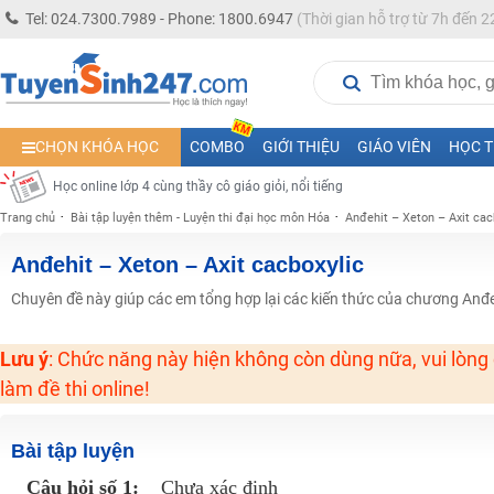
Học online lớp 5 cùng thầy cô giáo giỏi, nổi tiếng
Tel: 024.7300.7989 - Phone: 1800.6947
(Thời gian hỗ trợ từ 7h đến 2
Học online lớp 7 cùng thầy cô giáo giỏi
Học online lớp 6 cùng thầy cô giỏi, nổi tiếng
Học online lớp 8 cùng thầy cô giáo giỏi
CHỌN KHÓA HỌC
COMBO
GIỚI THIỆU
GIÁO VIÊN
HỌC T
2K13! Bứt Phá Lớp 5 Năm Học 2023 - 2024
Học online lớp 4 cùng thầy cô giáo giỏi, nổi tiếng
Trang chủ
Bài tập luyện thêm - Luyện thi đại học môn Hóa
Anđehit – Xeton – Axit cac
Học online lớp 3 cùng thầy cô giáo giỏi, nổi tiếng
Học online lớp 2 với thầy cô giáo giỏi, nổi tiếng
Anđehit – Xeton – Axit cacboxylic
2K6! Lộ Trình Sun 2024 - Ba bước luyện thi TN THPT - ĐH ít nhất 25 điểm
Chuyên đề này giúp các em tổng hợp lại các kiến thức của chương Anđeh
Hot! Lễ hội đồng giá 449K - 499K toàn bộ khoá học tại Tuyensinh247 (Từ
Lưu ý
: Chức năng này hiện không còn dùng nữa, vui lòng
Khuyến Mãi Khoá Học 1K Chỉ Từ 11-13/09/2024
làm đề thi online!
Đồng giá khóa học 499K - 399K (13/11-15/11)
Khai giảng các khóa lớp 9 Toán - Lý - Hóa - Văn - Anh năm 2018
Bài tập luyện
Khai giảng khóa Ngữ văn 7 - xây nền vững chắc cho tương lai!
Câu hỏi số 1:
Chưa xác định