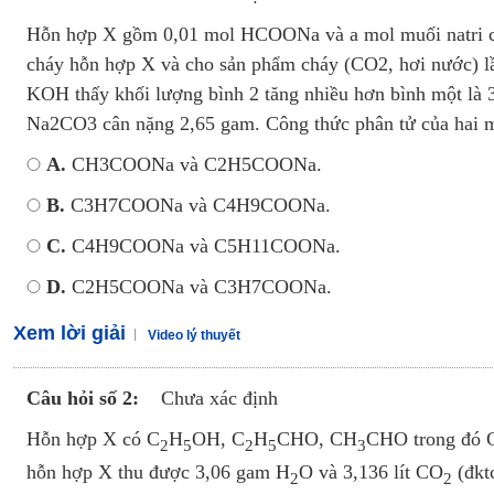
Luyện thi vào lớp 10 môn Toán, Văn, Hóa, Anh, Lý với giáo viên giỏi và nổi 
Hỗn hợp X gồm 0,01 mol HCOONa và a mol muối natri của 
cháy hỗn hợp X và cho sản phẩm cháy (CO2, hơi nước) l
KOH thấy khối lượng bình 2 tăng nhiều hơn bình một là 3,
Na2CO3 cân nặng 2,65 gam. Công thức phân tử của hai muố
A.
CH3COONa và C2H5COONa.
B.
C3H7COONa và C4H9COONa.
C.
C4H9COONa và C5H11COONa.
D.
C2H5COONa và C3H7COONa.
Xem lời giải
Video lý thuyết
Câu hỏi số 2:
Chưa xác định
Hỗn hợp X có C
H
OH, C
H
CHO, CH
CHO trong đó 
2
5
2
5
3
hỗn hợp X thu được 3,06 gam H
O và 3,136 lít CO
(đkt
2
2