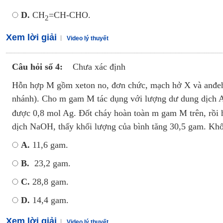
D.
CH
=CH-CHO.
2
Xem lời giải
Video lý thuyết
Câu hỏi số 4:
Chưa xác định
Hỗn hợp M gồm xeton no, đơn chức, mạch hở X và anđeh
nhánh). Cho m gam M tác dụng với lượng dư dung dịch
được 0,8 mol Ag. Đốt cháy hoàn toàn m gam M trên, rồi 
dịch NaOH, thấy khối lượng của bình tăng 30,5 gam. Kh
A.
11,6 gam.
B.
23,2 gam.
C.
28,8 gam.
D.
14,4 gam.
Xem lời giải
Video lý thuyết