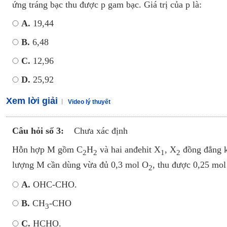
ứng tráng bạc thu được p gam bạc. Giá trị của p là:
A.
19,44
B.
6,48
C.
12,96
D.
25,92
Xem lời giải
Video lý thuyết
Câu hỏi số 3:
Chưa xác định
Hỗn hợp M gồm C
H
và hai anđehit X
, X
đồng đẳng k
2
2
­1
2
lượng M cần dùng vừa đủ 0,3 mol O
, thu được 0,25 mo
2
A.
OHC-CHO.
B.
CH
-CHO
3
C.
HCHO.