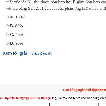
chất xúc tác Ni, thu được hỗn hợp hơi B gồm hỗn hợp các 
với He bằng 95/12. Hiệu suất của phản ứng hiđro hóa anđe
A.
100%
B.
80%
C.
70%
D.
90%
Xem lời giải
Video lý thuyết
Còn hàng ngàn bài tập hay, 
>> Luyện thi tốt nghiệp THPT và Đại học,
mọi lúc, mọi nơi tất cả các môn cùng các 