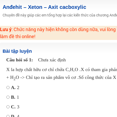
Học online lớp 2 với thầy cô giáo giỏi, nổi tiếng
Anđehit – Xeton – Axit cacboxylic
2K6! Lộ Trình Sun 2024 - Ba bước luyện thi TN THPT - ĐH ít nhất 25 điểm
Chuyên đề này giúp các em tổng hợp lại các kiến thức của chương Anđeh
Hot! Lễ hội đồng giá 449K - 499K toàn bộ khoá học tại Tuyensinh247 (Từ
Lưu ý
: Chức năng này hiện không còn dùng nữa, vui lòng
Khuyến Mãi Khoá Học 1K Chỉ Từ 11-13/09/2024
làm đề thi online!
Đồng giá khóa học 499K - 399K (13/11-15/11)
Khai giảng các khóa lớp 9 Toán - Lý - Hóa - Văn - Anh năm 2018
Bài tập luyện
Khai giảng khóa Ngữ văn 7 - xây nền vững chắc cho tương lai!
Câu hỏi số 1:
Chưa xác định
Luyện thi vào lớp 10 môn Toán, Văn, Hóa, Anh, Lý với giáo viên giỏi và nổi 
X la hợp chất hữu cơ chỉ chứa C,H,O .X có tham gia ph
+ H
O -> Chỉ tạo ra sản phẩm vô cơ .Số công thức của X 
2
A.
2
B.
1
C.
3
D.
4