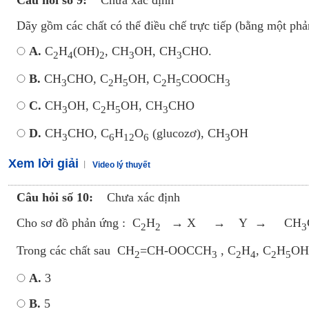
Dãy gồm các chất có thể điều chế trực tiếp (bằng một phản 
A.
C
H
(OH)
, CH
OH, CH
CHO.
2
4
2
3
3
B.
CH
CHO, C
H
OH, C
H
COOCH
3
2
5
2
5
3
C.
CH
OH, C
H
OH, CH
CHO
3
2
5
3
D.
CH
CHO, C
H
O
(glucozơ), CH
OH
3
6
12
6
3
Xem lời giải
Video lý thuyết
Câu hỏi số 10:
Chưa xác định
Cho sơ đồ phản ứng : C
H
→ X → Y → CH
2
2
3
Trong các chất sau CH
=CH-OOCCH
, C
H
, C
H
OH
2
3
2
4
2
5
A.
3
B.
5