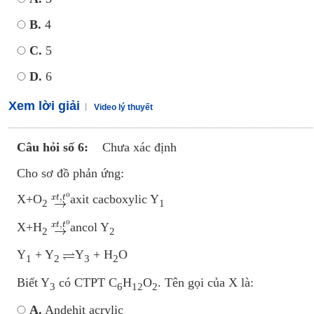
B.
4
C.
5
D.
6
Xem lời giải
Video lý thuyết
Câu hỏi số 6:
Chưa xác định
Cho sơ đồ phản ứng:
X+O
axit cacboxylic Y
2
1
X+H
ancol Y
2
2
Y
+ Y
Y
+ H
O
1
2
3
2
Biết Y
có CTPT C
H
O
. Tên gọi của X là:
3
6
12
2
A.
Andehit acrylic