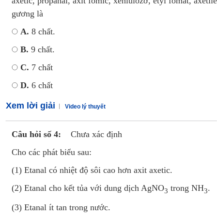
axetic, propanal, axit fomic, xenlulozơ, etyl fomat, axeti
gương là
A.
8 chất.
B.
9 chất.
C.
7 chất
D.
6 chất
Xem lời giải
Video lý thuyết
Câu hỏi số 4:
Chưa xác định
Cho các phát biểu sau:
(1) Etanal có nhiệt độ sôi cao hơn axit axetic.
(2) Etanal cho kết tủa với dung dịch AgNO
trong NH
.
3
3
(3) Etanal ít tan trong nước.