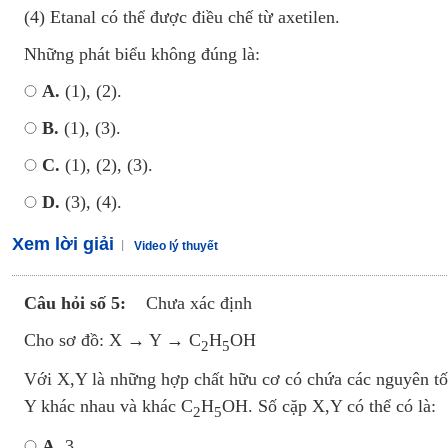
(4) Etanal có thể được điều chế từ axetilen.
Những phát biểu không đúng là:
A.
(1), (2).
B.
(1), (3).
C.
(1), (2), (3).
D.
(3), (4).
Xem lời giải
Video lý thuyết
Câu hỏi số 5:
Chưa xác định
Cho sơ đồ: X → Y → C
H
OH
2
5
Với X,Y là những hợp chất hữu cơ có chứa các nguyên tố
Y khác nhau và khác C
H
OH. Số cặp X,Y có thể có là:
2
5
A.
3