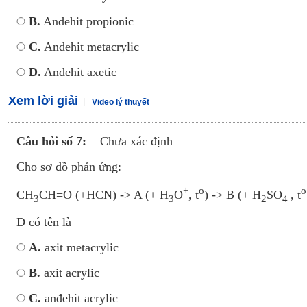
B.
Andehit propionic
C.
Andehit metacrylic
D.
Andehit axetic
Xem lời giải
Video lý thuyết
Câu hỏi số 7:
Chưa xác định
Cho sơ đồ phản ứng:
+
o
o
CH
CH=O (+HCN) -> A (+ H
O
, t
) -> B (+ H
SO
, t
3
3
2
4
D có tên là
A.
axit metacrylic
B.
axit acrylic
C.
anđehit acrylic