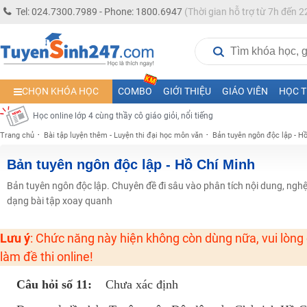
Học online lớp 5 cùng thầy cô giáo giỏi, nổi tiếng
Tel: 024.7300.7989 - Phone: 1800.6947
(Thời gian hỗ trợ từ 7h đến 2
Học online lớp 7 cùng thầy cô giáo giỏi
Học online lớp 6 cùng thầy cô giỏi, nổi tiếng
Học online lớp 8 cùng thầy cô giáo giỏi
CHỌN KHÓA HỌC
COMBO
GIỚI THIỆU
GIÁO VIÊN
HỌC T
2K13! Bứt Phá Lớp 5 Năm Học 2023 - 2024
Học online lớp 4 cùng thầy cô giáo giỏi, nổi tiếng
Trang chủ
Bài tập luyện thêm - Luyện thi đại học môn văn
Bản tuyên ngôn độc lập - H
Học online lớp 3 cùng thầy cô giáo giỏi, nổi tiếng
Học online lớp 2 với thầy cô giáo giỏi, nổi tiếng
Bản tuyên ngôn độc lập - Hồ Chí Minh
2K6! Lộ Trình Sun 2024 - Ba bước luyện thi TN THPT - ĐH ít nhất 25 điểm
Bản tuyên ngôn độc lập. Chuyên đề đi sâu vào phân tích nội dung, ngh
dạng bài tập xoay quanh
Hot! Lễ hội đồng giá 449K - 499K toàn bộ khoá học tại Tuyensinh247 (Từ
Khuyến Mãi Khoá Học 1K Chỉ Từ 11-13/09/2024
Lưu ý
: Chức năng này hiện không còn dùng nữa, vui lòng
Đồng giá khóa học 499K - 399K (13/11-15/11)
làm đề thi online!
Khai giảng các khóa lớp 9 Toán - Lý - Hóa - Văn - Anh năm 2018
Câu hỏi số 11:
Chưa xác định
Khai giảng khóa Ngữ văn 7 - xây nền vững chắc cho tương lai!