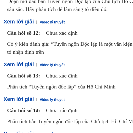
Luyện thi vào lớp 10 môn Toán, Văn, Hóa, Anh, Lý với giáo viên giỏi và nổi 
Đoạn mở đầu bản Tuyên ngôn Độc lập của Chủ tịch Hồ Chí 
sâu sắc. Hãy phân tích đế làm sáng tỏ điều đó.
Xem lời giải
Video lý thuyết
Câu hỏi số 12:
Chưa xác định
Có ý kiến đánh giá: “Tuyên ngôn Độc lập là một văn kiện 
tỏ nhận định trên
Xem lời giải
Video lý thuyết
Câu hỏi số 13:
Chưa xác định
Phân tích “Tuyên ngôn độc lập” của Hồ Chí Minh
Xem lời giải
Video lý thuyết
Câu hỏi số 14:
Chưa xác định
Phân tích bản Tuyên ngôn độc lập của Chủ tịch Hồ Chí M