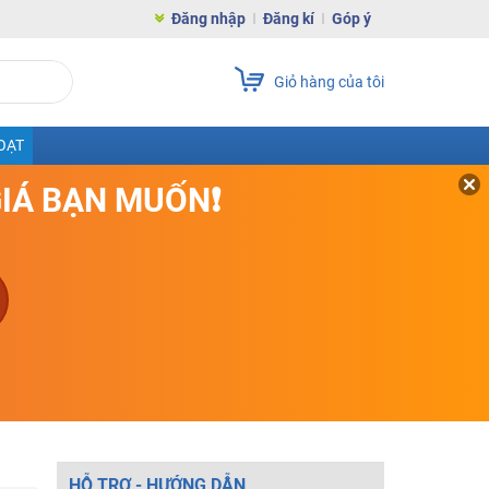
Đăng nhập
Đăng kí
Góp ý
Giỏ hàng của tôi
OẠT
GIÁ BẠN MUỐN❗
HỖ TRỢ - HƯỚNG DẪN