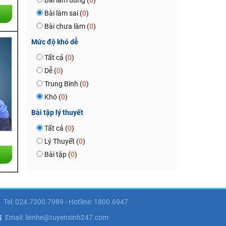
Bài làm đúng (
0
)
Bài làm sai (
0
)
Bài chưa làm (
0
)
Mức độ khó dễ
Tất cả (
0
)
Dễ (
0
)
Trung Bình (
0
)
Khó (
0
)
Bài tập lý thuyết
Tất cả (
0
)
Lý Thuyết (
0
)
Bài tập (
0
)
Tel: 024.7300.7989 - Hotline: 1800.6947
Email: lienhe@tuyensinh247.com