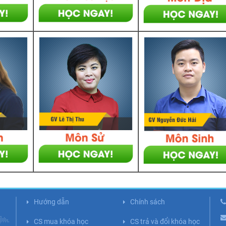
Hướng dẫn
Chính sách
CS mua khóa học
CS trả và đổi khóa học