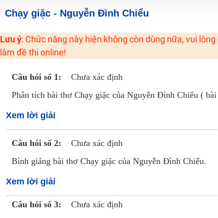
2K6! Lộ Trình Sun 2024 - Ba bước luyện thi TN THPT - ĐH ít nhất 25 điểm
Chạy giặc - Nguyễn Đình Chiểu
Hot! Lễ hội đồng giá 449K - 499K toàn bộ khoá học tại Tuyensinh247 (Từ
Lưu ý
: Chức năng này hiện không còn dùng nữa, vui lòng
Khuyến Mãi Khoá Học 1K Chỉ Từ 11-13/09/2024
làm đề thi online!
Đồng giá khóa học 499K - 399K (13/11-15/11)
Khai giảng các khóa lớp 9 Toán - Lý - Hóa - Văn - Anh năm 2018
Câu hỏi số 1:
Chưa xác định
Khai giảng khóa Ngữ văn 7 - xây nền vững chắc cho tương lai!
Phân tích bài thơ Chạy giặc của Nguyễn Đình Chiểu ( bài 
Luyện thi vào lớp 10 môn Toán, Văn, Hóa, Anh, Lý với giáo viên giỏi và nổi 
Xem lời giải
Câu hỏi số 2:
Chưa xác định
Bình giảng bài thơ Chạy giặc của Nguyễn Đình Chiểu.
Xem lời giải
Câu hỏi số 3:
Chưa xác định