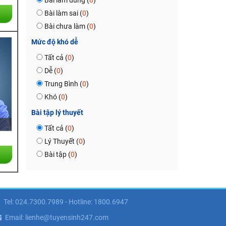
Bài làm đúng (
0
)
Bài làm sai (
0
)
Bài chưa làm (
0
)
Mức độ khó dễ
Tất cả (
0
)
Dễ (
0
)
Trung Bình (
0
)
Khó (
0
)
Bài tập lý thuyết
Tất cả (
0
)
Lý Thuyết (
0
)
Bài tập (
0
)
Tel: 024.7300.7989 - Hotline: 1800.6947
Email: lienhe@tuyensinh247.com