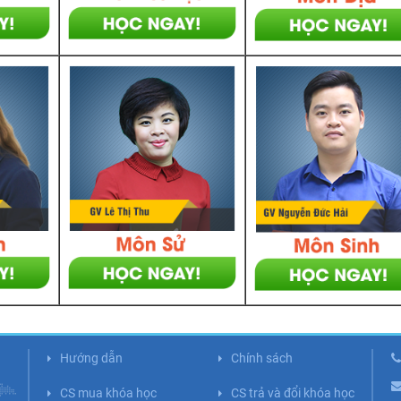
Hướng dẫn
Chính sách
CS mua khóa học
CS trả và đổi khóa học