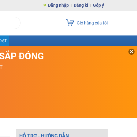
Đăng nhập
Đăng kí
Góp ý
Giỏ hàng của tôi
OẠT
D SẮP ĐÓNG
T
HỖ TRỢ - HƯỚNG DẪN