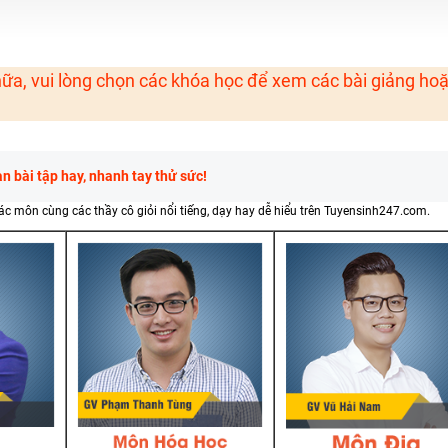
H ít nhất 25 điểm
 Tuyensinh247 (Từ 16-18/07/2025)
ữa, vui lòng chọn các khóa học để xem các bài giảng ho
năm 2018
g lai!
 bài tập hay, nhanh tay thử sức!
 viên giỏi và nổi tiếng
các môn cùng các thầy cô giỏi nổi tiếng, dạy hay dễ hiểu trên Tuyensinh247.com.