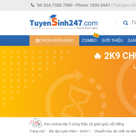
Tel: 024.7300.7989 - Phone: 1800.6947
(Thời gian hỗ
Học trực tuyến lớp 10 các môn Toán - Lý - Hóa - Văn - An
CHỌN KHÓA HỌC
COMBO
GIỚI THIỆU
GIÁ
Học trực tuyến lớp 11 đủ môn cùng Thầy Cô giỏi, nổi tiế
🔥 2K9 CH
Học online trực tuyến cấp Tiểu học và THCS năm học 2
Học online lớp 5 cùng thầy cô giáo giỏi, nổi tiếng
Học online lớp 7 cùng thầy cô giáo giỏi
Học online lớp 6 cùng thầy cô giỏi, nổi tiếng
Học online lớp 8 cùng thầy cô giáo giỏi
2K13! Bứt Phá Lớp 5 Năm Học 2023 - 2024
Học online lớp 4 cùng thầy cô giáo giỏi, nổi tiếng
Học online lớp 3 cùng thầy cô giáo giỏi, nổi tiếng
Trang chủ
Bài tập luyện thêm - Sinh11
Chuyển hóa vật chất và năn
Học online lớp 2 với thầy cô giáo giỏi, nổi tiếng