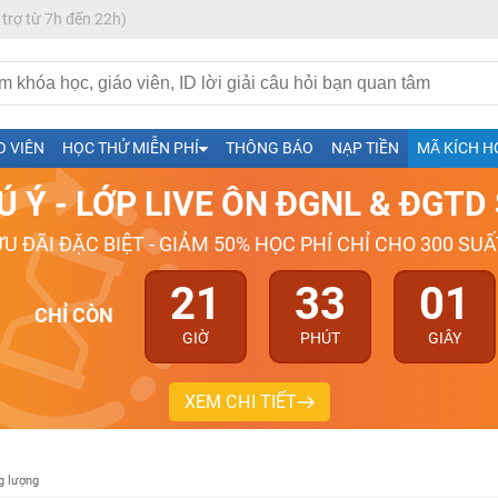
 trợ từ 7h đến 22h)
h- Sinh-Sử-Địa cùng Thầy Cô giỏi, nổi tiếng
O VIÊN
HỌC THỬ MIỄN PHÍ
THÔNG BÁO
NẠP TIỀN
MÃ KÍCH H
ng
Ú Ý - LỚP LIVE ÔN ĐGNL & ĐGT
026-2027
ƯU ĐÃI ĐẶC BIỆT - GIẢM 50% HỌC PHÍ CHỈ CHO 300 SUẤ
21
33
00
CHỈ CÒN
GIỜ
PHÚT
GIÂY
XEM CHI TIẾT
g lượng