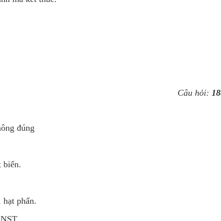
Câu hỏi:
18
không đúng
 biến.
, hạt phấn.
n NST.