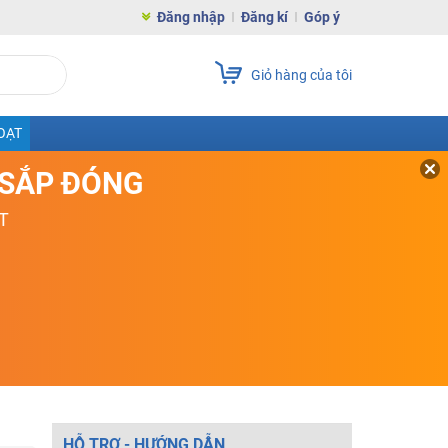
Đăng nhập
Đăng kí
Góp ý
Giỏ hàng của tôi
OẠT
D SẮP ĐÓNG
T
HỖ TRỢ - HƯỚNG DẪN