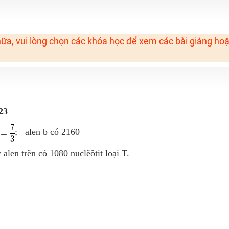
 Tuyensinh247 (Từ 16-18/07/2025)
ữa, vui lòng chọn các khóa học để xem các bài giảng ho
năm 2018
g lai!
 viên giỏi và nổi tiếng
23
; alen b có 2160
 alen trên có 1080 nuclêôtit loại T.