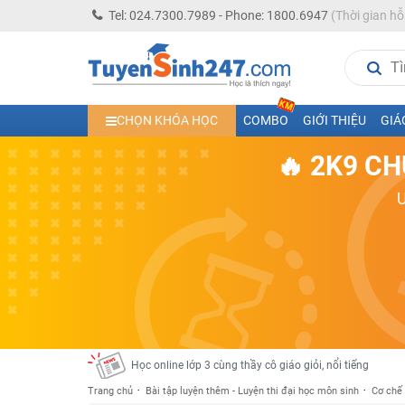
Tel: 024.7300.7989 - Phone: 1800.6947
(Thời gian hỗ
Học trực tuyến lớp 10 các môn Toán - Lý - Hóa - Văn - An
Học trực tuyến lớp 11 đủ môn cùng Thầy Cô giỏi, nổi tiế
CHỌN KHÓA HỌC
COMBO
GIỚI THIỆU
GIÁ
Học online trực tuyến cấp Tiểu học và THCS năm học 2
🔥 2K9 CH
Học online lớp 5 cùng thầy cô giáo giỏi, nổi tiếng
Học online lớp 7 cùng thầy cô giáo giỏi
Học online lớp 6 cùng thầy cô giỏi, nổi tiếng
Học online lớp 8 cùng thầy cô giáo giỏi
2K13! Bứt Phá Lớp 5 Năm Học 2023 - 2024
Học online lớp 4 cùng thầy cô giáo giỏi, nổi tiếng
Học online lớp 3 cùng thầy cô giáo giỏi, nổi tiếng
Học online lớp 2 với thầy cô giáo giỏi, nổi tiếng
Trang chủ
Bài tập luyện thêm - Luyện thi đại học môn sinh
Cơ chế 
2K6! Lộ Trình Sun 2024 - Ba bước luyện thi TN THPT - Đ