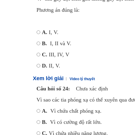
Phương án đúng là:
A.
I, V.
B.
I, II và V.
C.
III, IV, V
D.
II, V.
Xem lời giải
Video lý thuyết
Câu hỏi số 24:
Chưa xác định
Vì sao các tia phóng xạ có thể xuyên qua đư
A.
Vì chứa chất phóng xạ.
B.
Vì có cường độ rất lớn.
C.
Vì chứa nhiều năng lượng.