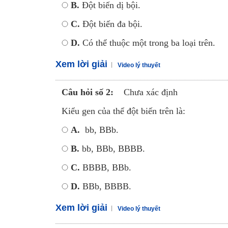
B.
Đột biến dị bội.
C.
Đột biến đa bội.
D.
Có thể thuộc một trong ba loại trên.
Xem lời giải
Video lý thuyết
Câu hỏi số 2:
Chưa xác định
Kiểu gen của thể đột biến trên là:
A.
bb, BBb.
B.
bb, BBb, BBBB.
C.
BBBB, BBb.
D.
BBb, BBBB.
Xem lời giải
Video lý thuyết