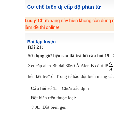
Cơ chế biến dị cấp độ phân tử
Hot! Lễ hội đồng giá 449K - 499K toàn bộ khoá học tại
Khuyến Mãi Khoá Học 1K Chỉ Từ 11-13/09/2024
Lưu ý
: Chức năng này hiện không còn dùng n
Đồng giá khóa học 499K - 399K (13/11-15/11)
làm đề thi online!
Khai giảng các khóa lớp 9 Toán - Lý - Hóa - Văn - Anh 
Khai giảng khóa Ngữ văn 7 - xây nền vững chắc cho tươn
Bài tập luyện
Luyện thi vào lớp 10 môn Toán, Văn, Hóa, Anh, Lý với giáo
Bài 21:
Sử dụng giữ liệu sau đẩ trả lời câu hỏi 19 - 
Xét căp alen Bb dài 3060 Å.Alen B có tỉ lệ
liên kết hyđrô. Trong tế bào đột biến mang các
Câu hỏi số 1:
Chưa xác định
Đột biến trên thuộc loại:
A.
Đột biến gen.