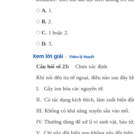
A.
1.
B.
2.
C.
1 hoặc 2.
D.
3.
Xem lời giải
Video lý thuyết
Câu hỏi số 23:
Chưa xác định
Khi nói đến tia tử ngoại, điều nào sau đây 
I. Gây ion hóa các nguyên tử.
II. Có tác dụng kích thích, làm xuất hiện đột
III. Không có khả năng xuyên sâu vào mô.
IV. Thường dùng để xử lí vi sinh vật, bào tử
V. Chỉ gây đột biến gen không gây đột biế