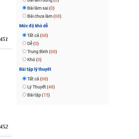
Bài làm đúng (
0
)
Bài làm sai (
0
)
Bài chưa làm (
68
)
Mức độ khó dễ
Tất cả (
68
)
451
Dễ (
0
)
Trung Bình (
68
)
Khó (
0
)
Bài tập lý thuyết
Tất cả (
68
)
Lý Thuyết (
48
)
Bài tập (
15
)
452