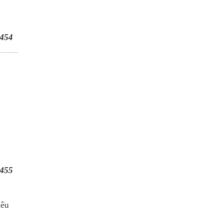
454
455
iêu