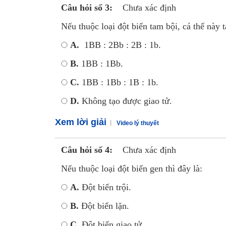
Câu hỏi số 3:
Chưa xác định
Nếu thuộc loại đột biến tam bội, cá thể này tạ
A.
1BB : 2Bb : 2B : 1b.
B.
1BB : 1Bb.
C.
1BB : 1Bb : 1B : 1b.
D.
Không tạo được giao tử.
Xem lời giải
Video lý thuyết
Câu hỏi số 4:
Chưa xác định
Nếu thuộc loại đột biến gen thì đây là:
A.
Đột biến trội.
B.
Đột biến lặn.
C.
Đột biến giao tử.