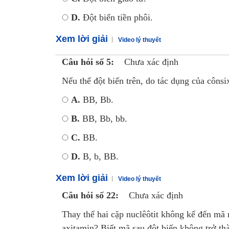
D.
Đột biến tiền phôi.
Xem lời giải
Video lý thuyết
Câu hỏi số 5:
Chưa xác định
Nếu thể đột biến trên, do tác dụng của cônsix
A.
BB, Bb.
B.
BB, Bb, bb.
C.
BB.
D.
B, b, BB.
Xem lời giải
Video lý thuyết
Câu hỏi số 22:
Chưa xác định
Thay thế hai cặp nuclêôtit không kể đến mã 
axitamin? Biết mã sau đột biến không trở thà