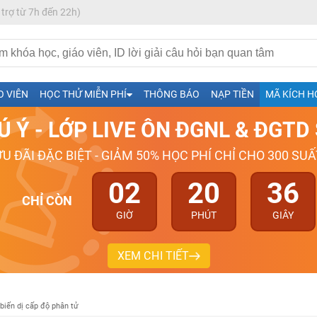
 trợ từ 7h đến 22h)
h- Sinh-Sử-Địa cùng Thầy Cô giỏi, nổi tiếng
ng
O VIÊN
HỌC THỬ MIỄN PHÍ
THÔNG BÁO
NẠP TIỀN
MÃ KÍCH H
026-2027
Ú Ý - LỚP LIVE ÔN ĐGNL & ĐGT
ƯU ĐÃI ĐẶC BIỆT - GIẢM 50% HỌC PHÍ CHỈ CHO 300 SUẤ
02
20
35
CHỈ CÒN
GIỜ
PHÚT
GIÂY
XEM CHI TIẾT
biến dị cấp độ phân tử
H ít nhất 25 điểm