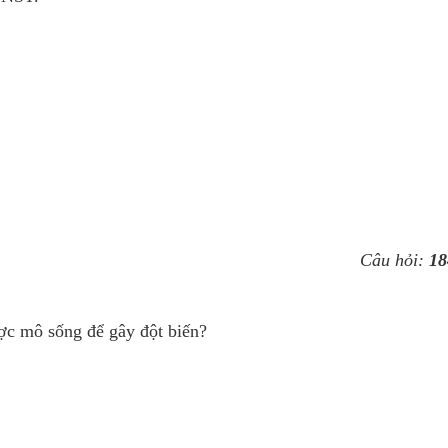
Câu hỏi:
18
ợc mô sống để gây đột biến?