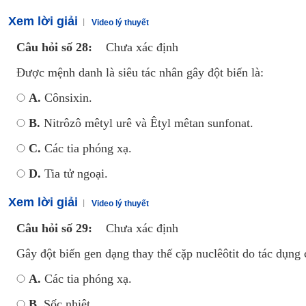
Xem lời giải
Video lý thuyết
Câu hỏi số 28:
Chưa xác định
Được mệnh danh là siêu tác nhân gây đột biến là:
A.
Cônsixin.
B.
Nitrôzô mêtyl urê và Êtyl mêtan sunfonat.
C.
Các tia phóng xạ.
D.
Tia tử ngoại.
Xem lời giải
Video lý thuyết
Câu hỏi số 29:
Chưa xác định
Gây đột biến gen dạng thay thế cặp nuclêôtit do tác dụng 
A.
Các tia phóng xạ.
B.
Sốc nhiệt.