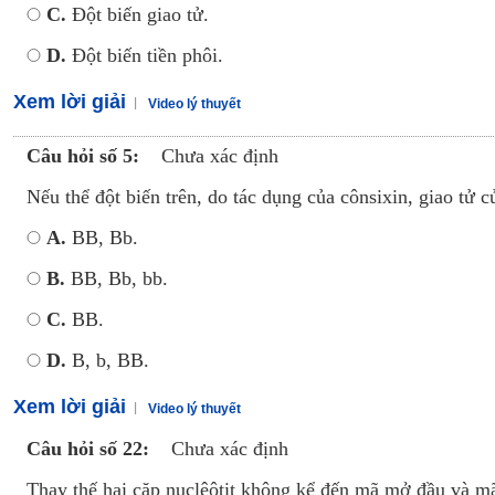
C.
Đột biến giao tử.
D.
Đột biến tiền phôi.
Xem lời giải
Video lý thuyết
Câu hỏi số 5:
Chưa xác định
Nếu thể đột biến trên, do tác dụng của cônsixin, giao tử củ
A.
BB, Bb.
B.
BB, Bb, bb.
C.
BB.
D.
B, b, BB.
Xem lời giải
Video lý thuyết
Câu hỏi số 22:
Chưa xác định
Thay thế hai cặp nuclêôtit không kể đến mã mở đầu và mã 