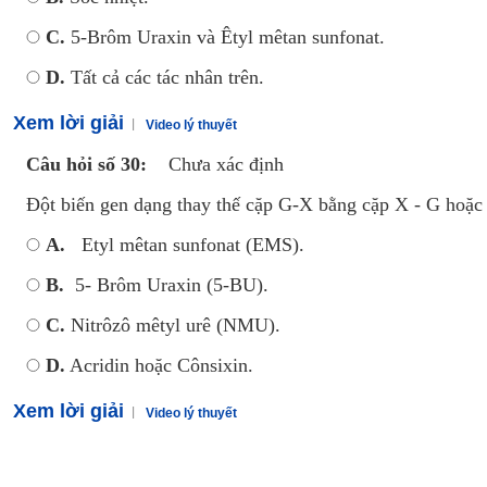
C.
5-Brôm Uraxin và Êtyl mêtan sunfonat.
D.
Tất cả các tác nhân trên.
Xem lời giải
Video lý thuyết
Câu hỏi số 30:
Chưa xác định
Đột biến gen dạng thay thế cặp G-X bằng cặp X - G hoặc 
A.
Etyl mêtan sunfonat (EMS).
B.
5- Brôm Uraxin (5-BU).
C.
Nitrôzô mêtyl urê (NMU).
D.
Acridin hoặc Cônsixin.
Xem lời giải
Video lý thuyết