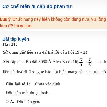
Học online lớp 2 với thầy cô giáo giỏi, nổi tiếng
Cơ chế biến dị cấp độ phân tử
2K6! Lộ Trình Sun 2024 - Ba bước luyện thi TN THPT - ĐH ít nhất 25 điểm
Lưu ý
: Chức năng này hiện không còn dùng nữa, vui lòng
Hot! Lễ hội đồng giá 449K - 499K toàn bộ khoá học tại Tuyensinh247 (Từ
làm đề thi online!
Khuyến Mãi Khoá Học 1K Chỉ Từ 11-13/09/2024
Đồng giá khóa học 499K - 399K (13/11-15/11)
Bài tập luyện
Khai giảng các khóa lớp 9 Toán - Lý - Hóa - Văn - Anh năm 2018
Bài 21:
Khai giảng khóa Ngữ văn 7 - xây nền vững chắc cho tương lai!
Sử dụng giữ liệu sau đẩ trả lời câu hỏi 19 - 23
Luyện thi vào lớp 10 môn Toán, Văn, Hóa, Anh, Lý với giáo viên giỏi và nổi 
Xét căp alen Bb dài 3060 Å.Alen B có tỉ lệ
; alen b 
liên kết hyđrô. Trong tế bào đột biến mang các alen trên có 
Câu hỏi số 1:
Chưa xác định
Đột biến trên thuộc loại:
A.
Đột biến gen.