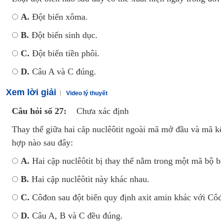
A.
Đột biến xôma.
B.
Đột biến sinh dục.
C.
Đột biến tiền phôi.
D.
Câu A và C đúng.
Xem lời giải
Video lý thuyết
Câu hỏi số 27:
Chưa xác định
Thay thế giữa hai căp nuclêôtit ngoài mã mở đầu và mã kế
hợp nào sau đây:
A.
Hai cặp nuclêôtit bị thay thế nằm trong một mã bộ b
B.
Hai cặp nuclêôtit này khác nhau.
C.
Côđon sau đột biến quy định axit amin khác với Côđ
D.
Câu A, B và C đều đúng.