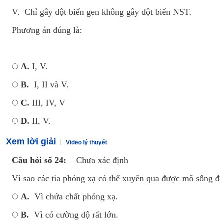
V. Chỉ gây đột biến gen không gây đột biến NST.
Phương án đúng là:
A.
I, V.
B.
I, II và V.
C.
III, IV, V
D.
II, V.
Xem lời giải
Video lý thuyết
Câu hỏi số 24:
Chưa xác định
Vì sao các tia phóng xạ có thể xuyên qua được mô sống 
A.
Vì chứa chất phóng xạ.
B.
Vì có cường độ rất lớn.