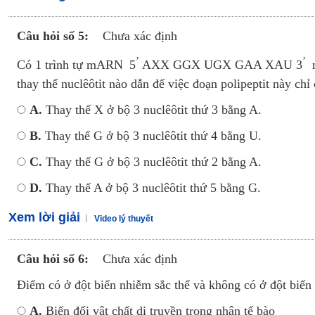
Câu hỏi số 5:
Chưa xác định
’
’
Có 1 trình tự mARN
5
AXX GGX UGX GAA XAU 3
m
thay thế nuclêôtit nào dẫn đế việc đoạn polipeptit này chỉ 
A.
Thay thế X ở bộ 3 nuclêôtit thứ 3 bằng A.
B.
Thay thế G ở bộ 3 nuclêôtit thứ 4 bằng U.
C.
Thay thế G ở bộ 3 nuclêôtit thứ 2 bằng A.
D.
Thay thế A ở bộ 3 nuclêôtit thứ 5 bằng G.
Xem lời giải
Video lý thuyết
Câu hỏi số 6:
Chưa xác định
Điểm có ở đột biến nhiễm sắc thể và không có ở đột biến 
A.
Biến đối vật chất di truyền trong nhân tế bào