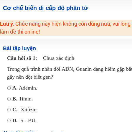
Học online lớp 2 với thầy cô giáo giỏi, nổi tiếng
Cơ chế biến dị cấp độ phân tử
2K6! Lộ Trình Sun 2024 - Ba bước luyện thi TN THPT - ĐH ít nhất 25 điểm
Lưu ý
: Chức năng này hiện không còn dùng nữa, vui lòng
Hot! Lễ hội đồng giá 449K - 499K toàn bộ khoá học tại Tuyensinh247 (Từ
làm đề thi online!
Khuyến Mãi Khoá Học 1K Chỉ Từ 11-13/09/2024
Đồng giá khóa học 499K - 399K (13/11-15/11)
Bài tập luyện
Khai giảng các khóa lớp 9 Toán - Lý - Hóa - Văn - Anh năm 2018
Câu hỏi số 1:
Chưa xác định
Khai giảng khóa Ngữ văn 7 - xây nền vững chắc cho tương lai!
Trong quá trình nhân đôi ADN, Guanin dạng hiếm gặp bắt 
Luyện thi vào lớp 10 môn Toán, Văn, Hóa, Anh, Lý với giáo viên giỏi và nổi 
gây nên đột biết gen?
A.
Ađêmin.
B.
Timin.
C.
Xitôzin.
D.
5 - BU.