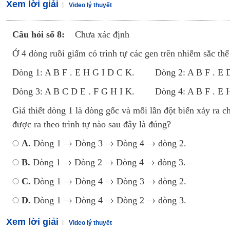
Xem lời giải
Video lý thuyết
Câu hỏi số 8:
Chưa xác định
Ở 4 dòng ruồi giấm có trình tự các gen trên nhiễm sắc thể 
Dòng 1: A B F . E H G I D C K. Dòng 2: A B F . E 
Dòng 3: A B C D E . F G H I K. Dòng 4: A B F . E H
Giả thiết dòng 1 là dòng gốc và mỗi lần đột biến xảy ra ch
được ra theo trình tự nào sau đây là đúng?
A.
Dòng 1
Dòng 3
Dòng 4
dòng 2.
B.
Dòng 1
Dòng 2
Dòng 4
dòng 3.
C.
Dòng 1
Dòng 4
Dòng 3
dòng 2.
D.
Dòng 1
Dòng 4
Dòng 2
dòng 3.
Xem lời giải
Video lý thuyết