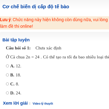
2K6! Lộ Trình Sun 2024 - Ba bước luyện thi TN THPT - ĐH ít nhất 25 điểm
Cơ chế biến dị cấp độ tế bào
Hot! Lễ hội đồng giá 449K - 499K toàn bộ khoá học tại Tuyensinh247 (Từ
Lưu ý
: Chức năng này hiện không còn dùng nữa, vui lòng
Khuyến Mãi Khoá Học 1K Chỉ Từ 11-13/09/2024
làm đề thi online!
Đồng giá khóa học 499K - 399K (13/11-15/11)
Khai giảng các khóa lớp 9 Toán - Lý - Hóa - Văn - Anh năm 2018
Bài tập luyện
Khai giảng khóa Ngữ văn 7 - xây nền vững chắc cho tương lai!
Câu hỏi số 1:
Chưa xác định
Luyện thi vào lớp 10 môn Toán, Văn, Hóa, Anh, Lý với giáo viên giỏi và nổi 
Ở Cà chua 2n = 24 . Có thể tạo ra tối đa bao nhiêu loại 
A.
12.
B.
18.
C.
8.
D.
24.
Xem lời giải
Video lý thuyết