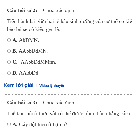
Câu hỏi số 2:
Chưa xác định
Tiến hành lai giữa hai tế bào sinh dưỡng của cơ thể có 
bào lai sẽ có kiểu gen là:
A.
AbDMN.
B.
AAbbDdMN.
C.
AAbbDdMMnn.
D.
AAbbDd.
Xem lời giải
Video lý thuyết
Câu hỏi số 3:
Chưa xác định
Thể tam bội ở thực vật có thể được hình thành bằng cách 
A.
Gây đột biến ở hợp tử.