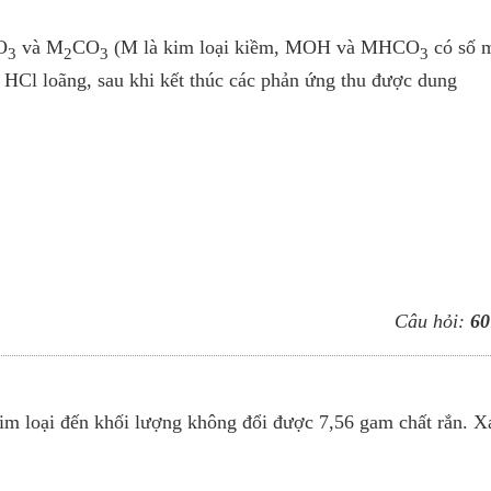
O
và M
CO
(M là kim loại kiềm, MOH và MHCO
có số 
3
2
3
3
 HCl loãng, sau khi kết thúc các phản ứng thu được dung
Câu hỏi:
60
im loại đến khối lượng không đổi được 7,56 gam chất rắn. X