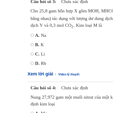
Câu hỏi số 3:
Chưa xác định
Cho 25,8 gam hỗn hợp X gồm MOH, MHC
bằng nhau) tác dụng với lượng dư dung dịch
dịch Y và 0,3 mol CO
. Kim loại M là
2
A.
Na
B.
K
C.
Li
D.
Rb
Xem lời giải
Video lý thuyết
Câu hỏi số 4:
Chưa xác định
Nung 27,972 gam một muối nitrat của một k
định kim loại