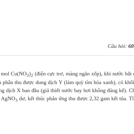
Câu hỏi:
60
y mol Cu(NO
)
(điện cực trơ, màng ngăn xốp), khi nước bắt 
3
2
ện phân thu được dung dịch Y (làm quỳ tím hóa xanh), có khố
g dịch X ban đầu (giả thiết nước bay hơi không đáng kể). C
ch AgNO
dư, kết thúc phản ứng thu được 2,32 gam kết tủa. Tỉ
3