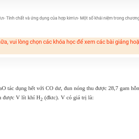
H ít nhất 25 điểm
 Tuyensinh247 (Từ 16-18/07/2025)
àn\n- Tính chất và ứng dụng của hợp kim\n- Một số khái niệm trong chươn
ữa, vui lòng chọn các khóa học để xem các bài giảng ho
năm 2018
g lai!
 viên giỏi và nổi tiếng
aO tác dụng hết với CO dư, đun nóng thu được 28,7 gam hỗ
 được V lít khí H
(đktc). V có giá trị là:
2