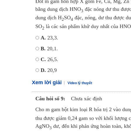
Đốt m gam hỗn hợp X gồm Fe, Cu, Mg, Zn tr
bằng dung dịch HNO
đặc nóng dư thu được
3
dung dịch H
SO
đặc, nóng, dư thu được d
2
4
SO
là các sản phẩm khử duy nhất của HNO
2
A.
23,3.
B.
20,1.
C.
26,5.
D.
20,9
Xem lời giải
Video lý thuyết
Câu hỏi số 9:
Chưa xác định
Cho m gam bột kim loại R hóa trị 2 vào du
thu được giảm 0,24 gam so với khối lượng c
AgNO
dư, đến khi phản ứng hoàn toàn, khố
3