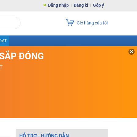
Đăng nhập
Đăng kí
Góp ý
Giỏ hàng của tôi
OẠT
D SẮP ĐÓNG
T
HỖ TRỢ - HƯỚNG DẪN