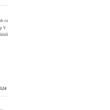
nh ra
p Y
 khối
524