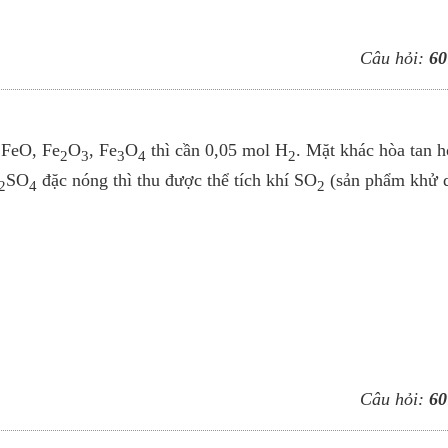
Câu hỏi:
60
 FeO, Fe
O
, Fe
O
thì cần 0,05 mol H
. Mặt khác hòa tan 
2
3
3
4
2
SO
đặc nóng thì thu được thể tích khí SO
(sản phẩm khử 
2
4
2
Câu hỏi:
60