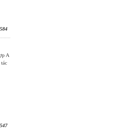
584
hợp A
 tác
547