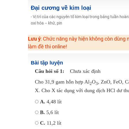
2K6! Lộ Trình Sun 2024 - Ba bước luyện thi TN THPT - Đ
Đại cương về kim loại
Hot! Lễ hội đồng giá 449K - 499K toàn bộ khoá học tại
- Vị trí của các nguyên tố kim loại trong bảng tuần ho
oxi hóa – khử, pin
Khuyến Mãi Khoá Học 1K Chỉ Từ 11-13/09/2024
Đồng giá khóa học 499K - 399K (13/11-15/11)
Lưu ý
: Chức năng này hiện không còn dùng n
Khai giảng các khóa lớp 9 Toán - Lý - Hóa - Văn - Anh 
làm đề thi online!
Khai giảng khóa Ngữ văn 7 - xây nền vững chắc cho tươn
Luyện thi vào lớp 10 môn Toán, Văn, Hóa, Anh, Lý với giáo
Bài tập luyện
Câu hỏi số 1:
Chưa xác định
Cho 31,9 gam hỗn hợp Al
O
, ZnO, FeO, C
2
3
X. Cho X tác dụng với dung dịch HCl dư thu
A.
4,48 lít
B.
5,6 lít
C.
11,2 lít