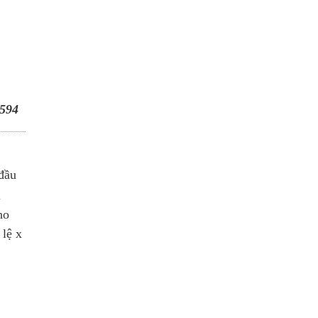
594
đầu
i
ho
 lệ x