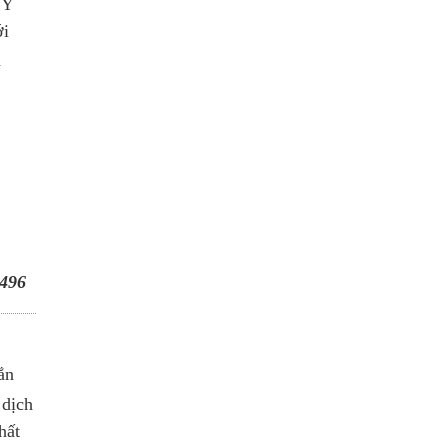
 Y
ới
à
496
ắn
 dịch
hất