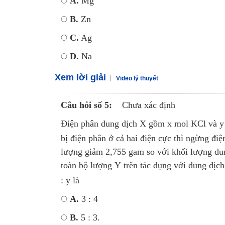
A.
Mg
B.
Zn
C.
Ag
D.
Na
Xem lời giải
Video lý thuyết
Câu hỏi số 5:
Chưa xác định
Điện phân dung dịch X gồm x mol KCl và 
bị điện phân ở cả hai điện cực thì ngừng đi
lượng giảm 2,755 gam so với khối lượng dun
toàn bộ lượng Y trên tác dụng với dung dị
: y là
A.
3 : 4
B.
5 : 3.