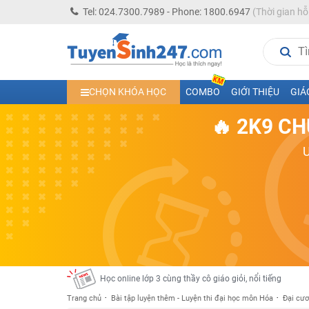
Tel: 024.7300.7989 - Phone: 1800.6947
(Thời gian hỗ
Học trực tuyến lớp 10 các môn Toán - Lý - Hóa - Văn - An
CHỌN KHÓA HỌC
COMBO
GIỚI THIỆU
GIÁ
Học trực tuyến lớp 11 đủ môn cùng Thầy Cô giỏi, nổi tiế
🔥 2K9 CH
Học online trực tuyến cấp Tiểu học và THCS năm học 2
Học online lớp 5 cùng thầy cô giáo giỏi, nổi tiếng
Học online lớp 7 cùng thầy cô giáo giỏi
Học online lớp 6 cùng thầy cô giỏi, nổi tiếng
Học online lớp 8 cùng thầy cô giáo giỏi
2K13! Bứt Phá Lớp 5 Năm Học 2023 - 2024
Học online lớp 4 cùng thầy cô giáo giỏi, nổi tiếng
Học online lớp 3 cùng thầy cô giáo giỏi, nổi tiếng
Trang chủ
Bài tập luyện thêm - Luyện thi đại học môn Hóa
Đại cươ
Học online lớp 2 với thầy cô giáo giỏi, nổi tiếng