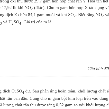
ong oxi thu được 29,7 gam hỗn hợp chất rắn Y. Hòa tan hết
 17,92 lit khí NO
(đktc). Cho m gam hỗn hợp X tác dụng v
2
ung dịch Z chứa 84,1 gam muối và khí SO
. Biết rằng NO
v
2
2
và H
SO
. Giá trị của m là
3
2
4
Câu hỏi:
60
ng dịch CuSO
dư. Sau phản ứng hoàn toàn, khối lượng chất r
4
hất rắn ban đầu. Cũng cho m gam bột kim loại trên vào dung
i lượng chất rắn thu được tăng 0,52 gam so với khối lượng c