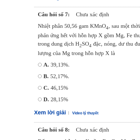
Câu hỏi số 7:
Chưa xác định
Nhiệt phân 50,56 gam KMnO
, sau một thờ
4
phản ứng hết với hỗn hợp X gồm Mg, Fe th
trong dung dịch H
SO
đặc, nóng, dư thu đư
2
4
lượng của Mg trong hỗn hợp X là
A.
39,13%.
B.
52,17%.
C.
46,15%
D.
28,15%
Xem lời giải
Video lý thuyết
Câu hỏi số 8:
Chưa xác định