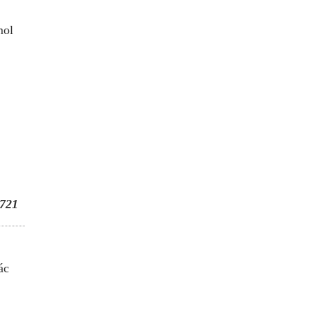
mol
721
ác