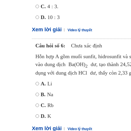
C.
4 : 3.
D.
10 : 3
Xem lời giải
Video lý thuyết
Câu hỏi số 6:
Chưa xác định
Hỗn hợp A gồm muối sunfit, hidrosunfit và
vào dung dịch Ba(OH)
dư, tạo thành 24,52
2
dụng với dung dịch HCl dư, thấy còn 2,33 g
A.
Li
B.
Na
C.
Rb
D.
K
Xem lời giải
Video lý thuyết