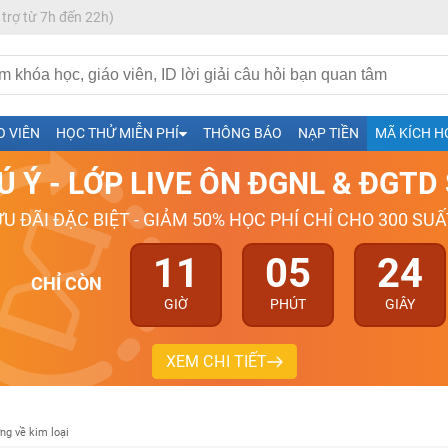
 trợ từ 7h đến 22h)
h- Sinh-Sử-Địa cùng Thầy Cô giỏi, nổi tiếng
O VIÊN
HỌC THỬ MIỄN PHÍ
THÔNG BÁO
NẠP TIỀN
MÃ KÍCH H
ng
Ú Ý - LỚP LIVE ÔN ĐGNL & ĐGT
026-2027
ƯU ĐÃI ĐẶC BIỆT - GIẢM 50% HỌC PHÍ CHỈ CHO 300 SUẤ
11
05
23
CHỈ CÒN
GIỜ
PHÚT
GIÂY
XEM CHI TIẾT
ng về kim loại