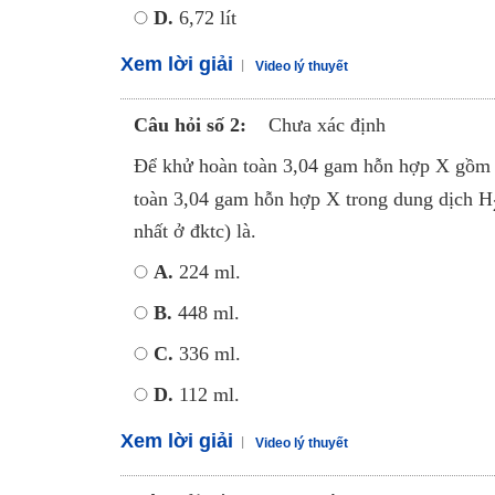
D.
6,72 lít
Xem lời giải
Video lý thuyết
Câu hỏi số 2:
Chưa xác định
Để khử hoàn toàn 3,04 gam hỗn hợp X gồm
toàn 3,04 gam hỗn hợp X trong dung dịch H
nhất ở đktc) là.
A.
224 ml.
B.
448 ml.
C.
336 ml.
D.
112 ml.
Xem lời giải
Video lý thuyết