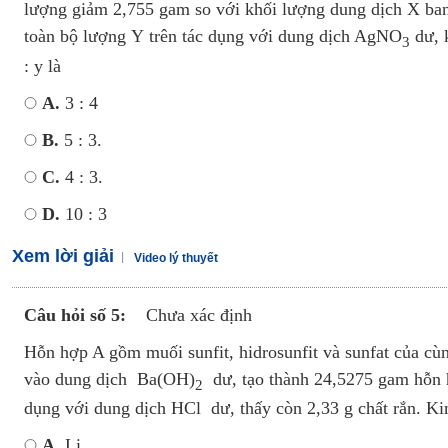
lượng giảm 2,755 gam so với khối lượng dung dịch X ban
toàn bộ lượng Y trên tác dụng với dung dịch AgNO
dư, k
3
: y là
A.
3 : 4
B.
5 : 3.
C.
4 : 3.
D.
10 : 3
Xem lời giải
Video lý thuyết
Câu hỏi số 5:
Chưa xác định
Hỗn hợp A gồm muối sunfit, hidrosunfit và sunfat của c
vào dung dịch Ba(OH)
dư, tạo thành 24,5275 gam hỗn hợ
2
dụng với dung dịch HCl dư, thấy còn 2,33 g chất rắn. Ki
A.
Li