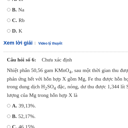
B.
Na
C.
Rb
D.
K
Xem lời giải
Video lý thuyết
Câu hỏi số 6:
Chưa xác định
Nhiệt phân 50,56 gam KMnO
, sau một thời gian thu đư
4
phản ứng hết với hỗn hợp X gồm Mg, Fe thu được hỗn hợ
trong dung dịch H
SO
đặc, nóng, dư thu được 1,344 lít
2
4
lượng của Mg trong hỗn hợp X là
A.
39,13%.
B.
52,17%.
C.
46,15%