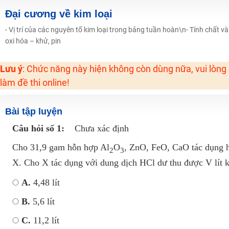
Học online lớp 2 với thầy cô giáo giỏi, nổi tiếng
Đại cương về kim loại
2K6! Lộ Trình Sun 2024 - Ba bước luyện thi TN THPT - ĐH ít nhất 25 điểm
- Vị trí của các nguyên tố kim loại trong bảng tuần hoàn\n- Tính chất
oxi hóa – khử, pin
Hot! Lễ hội đồng giá 449K - 499K toàn bộ khoá học tại Tuyensinh247 (Từ
Khuyến Mãi Khoá Học 1K Chỉ Từ 11-13/09/2024
Lưu ý
: Chức năng này hiện không còn dùng nữa, vui lòng
Đồng giá khóa học 499K - 399K (13/11-15/11)
làm đề thi online!
Khai giảng các khóa lớp 9 Toán - Lý - Hóa - Văn - Anh năm 2018
Khai giảng khóa Ngữ văn 7 - xây nền vững chắc cho tương lai!
Bài tập luyện
Luyện thi vào lớp 10 môn Toán, Văn, Hóa, Anh, Lý với giáo viên giỏi và nổi 
Câu hỏi số 1:
Chưa xác định
Cho 31,9 gam hỗn hợp Al
O
, ZnO, FeO, CaO tác dụng 
2
3
X. Cho X tác dụng với dung dịch HCl dư thu được V lít 
A.
4,48 lít
B.
5,6 lít
C.
11,2 lít