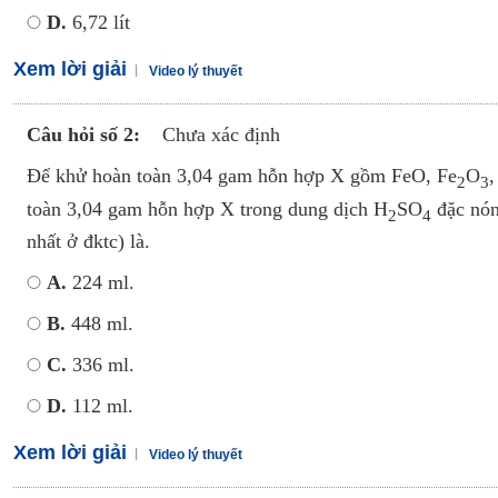
D.
6,72 lít
Xem lời giải
Video lý thuyết
Câu hỏi số 2:
Chưa xác định
Để khử hoàn toàn 3,04 gam hỗn hợp X gồm FeO, Fe
O
,
2
3
toàn 3,04 gam hỗn hợp X trong dung dịch H
SO
đặc nón
2
4
nhất ở đktc) là.
A.
224 ml.
B.
448 ml.
C.
336 ml.
D.
112 ml.
Xem lời giải
Video lý thuyết