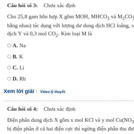
Câu hỏi số 3:
Chưa xác định
Cho 25,8 gam hỗn hợp X gồm MOH, MHCO
và M
CO
3
2
bằng nhau) tác dụng với lượng dư dung dịch HCl loãng, s
dịch Y và 0,3 mol CO
. Kim loại M là
2
A.
Na
B.
K
C.
Li
D.
Rb
Xem lời giải
Video lý thuyết
Câu hỏi số 4:
Chưa xác định
Điện phân dung dịch X gồm x mol KCl và y mol Cu(NO
3
bị điện phân ở cả hai điện cực thì ngừng điện phân thu đ