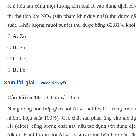
Khi hòa tan cùng một lượng kim loại R vào dung dịch H
thì thể tích khí NO
(sản phẩm khử duy nhất) thu được gấp
2
suất. Khối lượng muối sunfat thu được bằng 62,81% khối 
A.
Zn
B.
Sn
C.
Cr
D.
Fe
Xem lời giải
Video lý thuyết
Câu hỏi số 10:
Chưa xác định
Nung nóng hỗn hợp gồm bột Al và bột Fe
O
trong môi t
3
4
nhôm, hiệu suất 100%). Các chất sau phản ứng cho tác dụ
H
(đktc), cũng lượng chất này nếu tác dụng với dung dị
2
(đktc). Khối lượng bột Al và Fe
O
trong hỗn hợp đầu lần