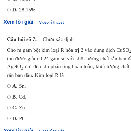
D.
28,15%
Xem lời giải
Video lý thuyết
Câu hỏi số 7:
Chưa xác định
Cho m gam bột kim loại R hóa trị 2 vào dung dịch CuSO
thu được giảm 0,24 gam so với khối lượng chất rắn ban đ
AgNO
dư, đến khi phản ứng hoàn toàn, khối lượng chất 
3
rắn ban đầu. Kim loại R là
A.
Sn.
B.
Cd.
C.
Zn.
D.
Pb.
Xem lời giải