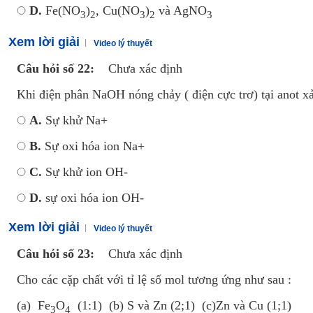
D.
Fe(NO
)
, Cu(NO
)
và AgNO
3
2
3
2
3
Xem lời giải
Video lý thuyết
Câu hỏi số 22:
Chưa xác định
Khi điện phân NaOH nóng chảy ( điện cực trơ) tại anot xả
A.
Sự khử Na+
B.
Sự oxi hóa ion Na+
C.
Sự khử ion OH-
D.
sự oxi hóa ion OH-
Xem lời giải
Video lý thuyết
Câu hỏi số 23:
Chưa xác định
Cho các cặp chất với tỉ lệ số mol tương ứng như sau :
(a) Fe
O
(1:1) (b) S và Zn (2;1) (c)Zn và Cu (1;1)
3
4