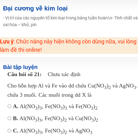
Hot! Lễ hội đồng giá 449K - 499K toàn bộ khoá học tại Tuyensinh247 (Từ
Đại cương về kim loại
Khuyến Mãi Khoá Học 1K Chỉ Từ 11-13/09/2024
- Vị trí của các nguyên tố kim loại trong bảng tuần hoàn\n- Tính chất
oxi hóa – khử, pin
Đồng giá khóa học 499K - 399K (13/11-15/11)
Khai giảng các khóa lớp 9 Toán - Lý - Hóa - Văn - Anh năm 2018
Lưu ý
: Chức năng này hiện không còn dùng nữa, vui lòng
Khai giảng khóa Ngữ văn 7 - xây nền vững chắc cho tương lai!
làm đề thi online!
Luyện thi vào lớp 10 môn Toán, Văn, Hóa, Anh, Lý với giáo viên giỏi và nổi 
Bài tập luyện
Câu hỏi số 21:
Chưa xác định
Cho hỗn hợp Al và Fe vào dd chứa Cu(NO
)
và AgNO
3
2
3
chứa 3 muối. Các muối trong dd X là
A.
Al(NO
)
, Fe(NO
)
và Fe(NO
)
3
3
3
3
3
2
B.
Al(NO
)
, Fe(NO
)
và Cu(NO
)
3
3
3
2
3
2
C.
Al(NO
)
, Fe(NO
)
và AgNO
3
3
3
2
3