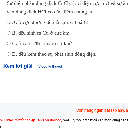
Sự điện phân dung dịch CuCl
(với điện cực trơ) và sự ă
2
vào dung dịch HCl có đặc điểm chung là
A.
ở cực dương đều là sự oxi hoá Cl-.
B.
đều sinh ra Cu ở cực âm.
C.
ở catot đều xảy ra sự khử.
D.
đều kèm theo sự phát sinh dòng điện.
Xem lời giải
Video lý thuyết
Còn hàng ngàn bài tập hay, 
>> Luyện thi tốt nghiệp THPT và Đại học,
mọi lúc, mọi nơi tất cả các môn cùng các 