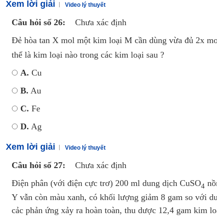
Xem lời giải
Video lý thuyết
Câu hỏi số 26:
Chưa xác định
Đẻ hòa tan X mol một kim loại M cần dùng vừa đủ 2x 
thể là kim loại nào trong các kim loại sau ?
A.
Cu
B.
Au
C.
Fe
D.
Ag
Xem lời giải
Video lý thuyết
Câu hỏi số 27:
Chưa xác định
Điện phân (với điện cực trơ) 200 ml dung dịch CuSO
nồn
4
Y vẫn còn màu xanh, có khối lượng giảm 8 gam so với dun
cảc phản ứng xảy ra hoàn toàn, thu dược 12,4 gam kim loạ