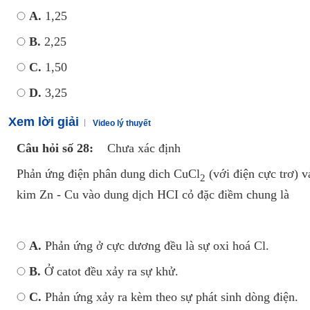
A.
1,25
B.
2,25
C.
1,50
D.
3,25
Xem lời giải
Video lý thuyết
Câu hỏi số 28:
Chưa xác định
Phản ứng điện phân dung dich CuCl
(với điện cực trơ) 
2
kim Zn - Cu vào dung dịch HCI cỏ đặc điềm chung là
A.
Phản ứng ở cực dương đều là sự oxi hoá Cl.
B.
Ở catot đều xảy ra sự khử.
C.
Phản ứng xảy ra kèm theo sự phát sinh dòng điện.