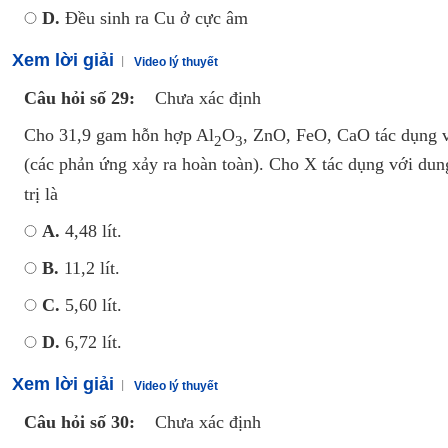
D.
Đều sinh ra Cu ở cực âm
Xem lời giải
Video lý thuyết
Câu hỏi số 29:
Chưa xác định
Cho 31,9 gam hỗn hợp Al
O
, ZnO, FeO, CaO tác dụng 
2
3
(các phản ứng xảy ra hoàn toàn). Cho X tác dụng với dun
trị là
A.
4,48 lít.
B.
11,2 lít.
C.
5,60 lít.
D.
6,72 lít.
Xem lời giải
Video lý thuyết
Câu hỏi số 30:
Chưa xác định