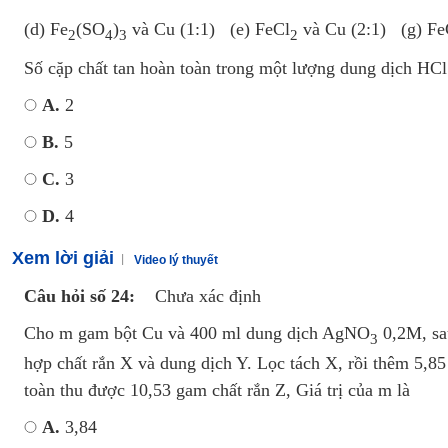
(d) Fe
(SO
)
và Cu (1:1) (e) FeCl
và Cu (2:1) (g) Fe
2
4
3
2
Số cặp chất tan hoàn toàn trong một lượng dung dịch HCl 
A.
2
B.
5
C.
3
D.
4
Xem lời giải
Video lý thuyết
Câu hỏi số 24:
Chưa xác định
Cho m gam bột Cu và 400 ml dung dịch AgNO
0,2M, sa
3
hợp chất rắn X và dung dịch Y. Lọc tách X, rồi thêm 5,8
toàn thu được 10,53 gam chất rắn Z, Giá trị của m là
A.
3,84