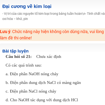
2K6! Lộ Trình Sun 2024 - Ba bước luyện thi TN THPT - ĐH ít nhất 25 điểm
Đại cương về kim loại
Hot! Lễ hội đồng giá 449K - 499K toàn bộ khoá học tại Tuyensinh247 (Từ
- Vị trí của các nguyên tố kim loại trong bảng tuần hoàn\n- Tính chất
Khuyến Mãi Khoá Học 1K Chỉ Từ 11-13/09/2024
oxi hóa – khử, pin
Đồng giá khóa học 499K - 399K (13/11-15/11)
Lưu ý
: Chức năng này hiện không còn dùng nữa, vui lòng
Khai giảng các khóa lớp 9 Toán - Lý - Hóa - Văn - Anh năm 2018
làm đề thi online!
Khai giảng khóa Ngữ văn 7 - xây nền vững chắc cho tương lai!
Luyện thi vào lớp 10 môn Toán, Văn, Hóa, Anh, Lý với giáo viên giỏi và nổi 
Bài tập luyện
Câu hỏi số 21:
Chưa xác định
Có các quá trình sau:
a. Điện phân NaOH nóng chảy
b. Điện phân dung dịch NaCl có màng ngăn
c. Điện phân NaCl nóng chảy
d. Cho NaOH tác dụng với dung dịch HCl