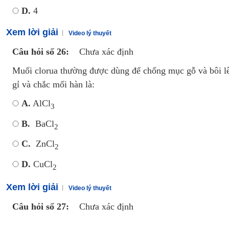
D.
4
Xem lời giải
Video lý thuyết
Câu hỏi số 26:
Chưa xác định
Muối clorua thường được dùng để chống mục gỗ và bôi lê
gỉ và chắc mối hàn là:
A.
AlCl
3
B.
BaCl
2
C.
ZnCl
2
D.
CuCl
2
Xem lời giải
Video lý thuyết
Câu hỏi số 27:
Chưa xác định