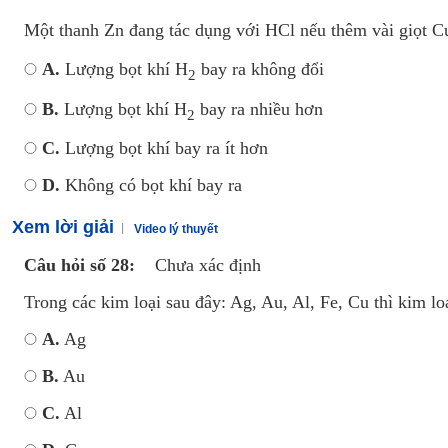
Một thanh Zn đang tác dụng với HCl nếu thêm vài giọt 
A.
Lượng bọt khí H
bay ra không đổi
2
B.
Lượng bọt khí H
bay ra nhiều hơn
2
C.
Lượng bọt khí bay ra ít hơn
D.
Không có bọt khí bay ra
Xem lời giải
Video lý thuyết
Câu hỏi số 28:
Chưa xác định
Trong các kim loại sau đây: Ag, Au, Al, Fe, Cu thì kim loạ
A.
Ag
B.
Au
C.
Al