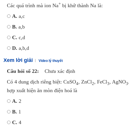
+
Các quá trình mà ion Na
bị khử thành Na là:
A.
a,c
B.
a,b
C.
c,d
D.
a,b,d
Xem lời giải
Video lý thuyết
Câu hỏi số 22:
Chưa xác định
Có 4 dung dịch riêng biệt: CuSO
, ZnCl
, FeCl
, AgNO
4
2
3
3
hợp xuất hiện ăn mòn điện hoá là
A.
2
B.
1
C.
4