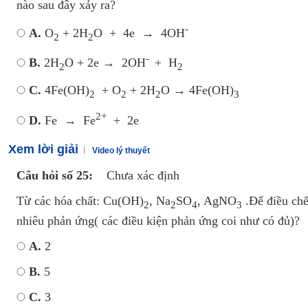
nào sau đây xảy ra?
-
A.
O
+ 2H
O + 4e → 4OH
2
2
-
B.
2H
O + 2e → 2OH
+ H
2
2
C.
4Fe(OH)
+ O
+ 2H
O → 4Fe(OH)
2
2
2
3
2+
D.
Fe → Fe
+ 2e
Xem lời giải
Video lý thuyết
Câu hỏi số 25:
Chưa xác định
Từ các hóa chất: Cu(OH)
, Na
SO
, AgNO
.Để điều chế
2
2
4
3
nhiêu phản ứng( các điều kiện phản ứng coi như có đủ)?
A.
2
B.
5
C.
3