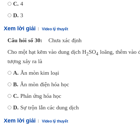
C.
4
D.
3
Xem lời giải
Video lý thuyết
Câu hỏi số 30:
Chưa xác định
Cho một hạt kẽm vào dung dịch H
SO
loãng, thêm vào 
2
4
tượng xảy ra là
A.
Ăn mòn kim loại
B.
Ăn mòn điện hóa học
C.
Phản ứng hóa học
D.
Sự trộn lẫn các dung dịch
Xem lời giải
Video lý thuyết