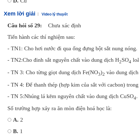
D.
Cu
Xem lời giải
Video lý thuyết
Câu hỏi số 29:
Chưa xác định
Tiến hành các thí nghiệm sau:
- TN1: Cho hơi nước đi qua ống đựng bột sắt nung nóng.
- TN2:Cho đinh sắt nguyên chất vào dung dịch H
SO
loã
2
4
- TN 3: Cho từng giọt dung dịch Fe(NO
)
vào dung dịc
3
2
- TN 4: Để thanh thép (hợp kim của sắt với cacbon) tron
- TN 5:Nhúng lá kẽm nguyên chất vào dung dịch CuSO
.
4
Số trường hợp xảy ra ăn mòn điện hoá học là:
A.
2
B.
1