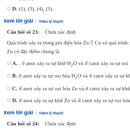
D.
(1), (3), (4), (5).
Xem lời giải
Video lý thuyết
Câu hỏi số 23:
Chưa xác định
Quá trình xảy ra trong pin điện hóa Zn  Cu và quá trình
Zn có đặc điểm chung là
A.
. ở anot xảy ra sự khử H
O và ở catot xảy ra sự oxi
2
B.
ở anot xảy ra sự oxi hóa H
O và ở catot xảy ra sự 
2
C.
ở anot xảy ra sự oxi hóa Zn và ở catot xảy ra sự kh
D.
ở anot xảy ra sự khử Zn và ở catot xảy ra sự oxi hó
Xem lời giải
Video lý thuyết
Câu hỏi số 24:
Chưa xác định