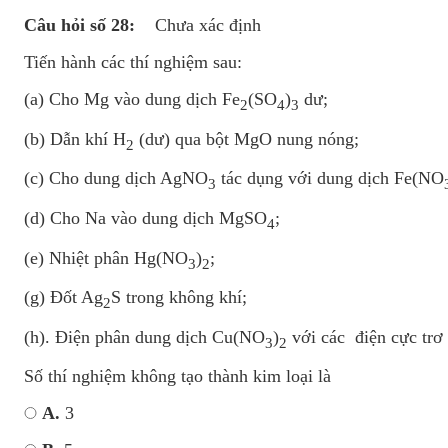
Câu hỏi số 28:
Chưa xác định
Tiến hành các thí nghiệm sau:
(a) Cho Mg vào dung dịch Fe
(SO
)
dư;
2
4
3
(b) Dẫn khí H
(dư) qua bột MgO nung nóng;
2
(c) Cho dung dịch AgNO
tác dụng với dung dịch Fe(NO
3
(d) Cho Na vào dung dịch MgSO
;
4
(e) Nhiệt phân Hg(NO
)
;
3
2
(g) Đốt Ag
S trong không khí;
2
(h). Điện phân dung dịch Cu(NO
)
với các điện cực trơ 
3
2
Số thí nghiệm không tạo thành kim loại là
A.
3