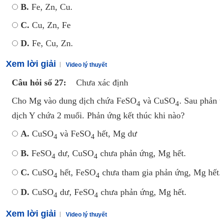
B.
Fe, Zn, Cu.
C.
Cu, Zn, Fe
D.
Fe, Cu, Zn.
Xem lời giải
Video lý thuyết
Câu hỏi số 27:
Chưa xác định
Cho Mg vào dung dịch chứa FeSO
và CuSO
. Sau phản 
4
4
dịch Y chứa 2 muối. Phản ứng kết thúc khi nào?
A.
CuSO
và FeSO
hết, Mg dư
4
4
B.
FeSO
dư, CuSO
chưa phản ứng, Mg hết.
4
4
C.
CuSO
hết, FeSO
chưa tham gia phản ứng, Mg hết
4
4
D.
CuSO
dư, FeSO
chưa phản ứng, Mg hết.
4
4
Xem lời giải
Video lý thuyết