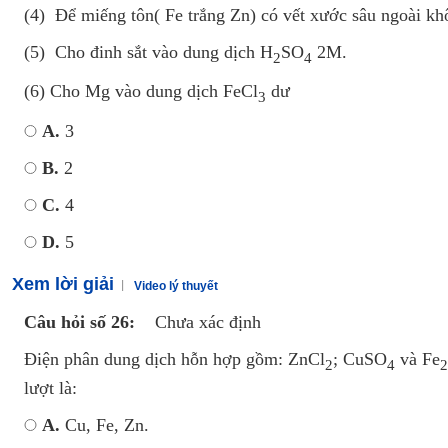
(4) Để miếng tôn( Fe trắng Zn) có vết xước sâu ngoài k
(5) Cho đinh sắt vào dung dịch H
SO
2M.
2
4
(6) Cho Mg vào dung dịch FeCl
dư
3
A.
3
B.
2
C.
4
D.
5
Xem lời giải
Video lý thuyết
Câu hỏi số 26:
Chưa xác định
Điện phân dung dịch hỗn hợp gồm: ZnCl
; CuSO
và Fe
2
4
2
lượt là:
A.
Cu, Fe, Zn.