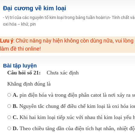
Học online lớp 2 với thầy cô giáo giỏi, nổi tiếng
Đại cương về kim loại
2K6! Lộ Trình Sun 2024 - Ba bước luyện thi TN THPT - ĐH ít nhất 25 điểm
- Vị trí của các nguyên tố kim loại trong bảng tuần hoàn\n- Tính chất
oxi hóa – khử, pin
Hot! Lễ hội đồng giá 449K - 499K toàn bộ khoá học tại Tuyensinh247 (Từ
Khuyến Mãi Khoá Học 1K Chỉ Từ 11-13/09/2024
Lưu ý
: Chức năng này hiện không còn dùng nữa, vui lòng
Đồng giá khóa học 499K - 399K (13/11-15/11)
làm đề thi online!
Khai giảng các khóa lớp 9 Toán - Lý - Hóa - Văn - Anh năm 2018
Khai giảng khóa Ngữ văn 7 - xây nền vững chắc cho tương lai!
Bài tập luyện
Luyện thi vào lớp 10 môn Toán, Văn, Hóa, Anh, Lý với giáo viên giỏi và nổi 
Câu hỏi số 21:
Chưa xác định
Khẳng định đúng là
A.
pin điện hóa và trong điện phân catot là nơi xảy ra 
B.
Nguyên tắc chung để điều chế kim loại là oxi hóa io
C.
Khi hai kim loại tiếp xúc với nhau thì kim loại yếu 
D.
Theo chiều tăng dần của điện tích hạt nhân, nhiệt 