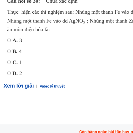
Câu hỏi số 30:
Chưa xác định
Thực hiện các thí nghiệm sau: Nhúng một thanh Fe vào 
Nhúng một thanh Fe vào dd AgNO
; Nhúng một thanh Z
3
ăn mòn điện hóa là:
A.
3
B.
4
C.
1
D.
2
Xem lời giải
Video lý thuyết
Còn hàng ngàn bài tập hay, 