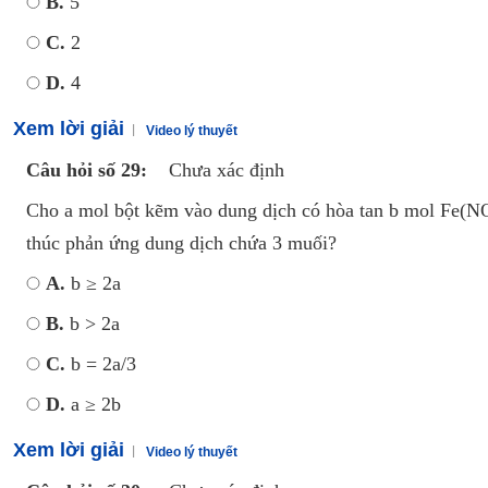
B.
5
C.
2
D.
4
Xem lời giải
Video lý thuyết
Câu hỏi số 29:
Chưa xác định
Cho a mol bột kẽm vào dung dịch có hòa tan b mol Fe(N
thúc phản ứng dung dịch chứa 3 muối?
A.
b ≥ 2a
B.
b > 2a
C.
b = 2a/3
D.
a ≥ 2b
Xem lời giải
Video lý thuyết