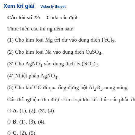
Xem lời giải
Video lý thuyết
Câu hỏi số 22:
Chưa xác định
Thực hiện các thí nghiệm sau:
(1) Cho kim loại Mg tới dư vào dung dịch FeCl
.
3
(2) Cho kim loại Na vào dung dịch CuSO
.
4
(3) Cho AgNO
vào dung dịch Fe(NO
)
.
3
3
2
(4) Nhiệt phân AgNO
.
3
(5) Cho khí CO đi qua ống đựng bột Al
O
nung nóng.
2
3
Các thí nghiệm thu được kim loại khi kết thúc các phản ứ
A.
(1), (2), (3), (4).
B.
(1), (3), (4).
C.
(2), (5).