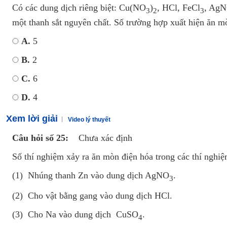
Có các dung dịch riêng biệt: Cu(NO
)
, HCl, FeCl
, Ag
3
2
3
một thanh sắt nguyên chất. Số trường hợp xuất hiện ăn m
A.
5
B.
2
C.
6
D.
4
Xem lời giải
Video lý thuyết
Câu hỏi số 25:
Chưa xác định
Số thí nghiệm xảy ra ăn mòn điện hóa trong các thí nghiệ
(1) Nhúng thanh Zn vào dung dịch AgNO
.
3
(2) Cho vật bằng gang vào dung dịch HCl.
(3) Cho Na vào dung dịch CuSO
.
4