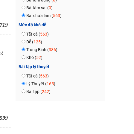
Bài làm đúng (
0
)
Bài làm sai (
0
)
Bài chưa làm (
563
)
719
Mức độ khó dễ
Tất cả (
563
)
Dễ (
125
)
Trung Bình (
386
)
ng
Khó (
52
)
Bài tập lý thuyết
Tất cả (
563
)
Lý Thuyết (
165
)
Bài tập (
242
)
599