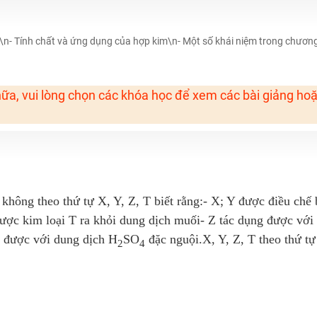
H ít nhất 25 điểm
 Tuyensinh247 (Từ 16-18/07/2025)
àn\n- Tính chất và ứng dụng của hợp kim\n- Một số khái niệm trong chươn
ữa, vui lòng chọn các khóa học để xem các bài giảng ho
năm 2018
g lai!
 viên giỏi và nổi tiếng
không theo thứ tự X, Y, Z, T biết rằng:- X; Y được điều chế
ợc kim loại T ra khỏi dung dịch muối- Z tác dụng được với
 được với dung dịch H
SO
đặc nguội.X, Y, Z, T theo thứ tự 
2
4