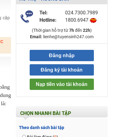
Tel:
024.7300.7989
g: cặp
Hotline:
1800.6947
(Thời gian hỗ trợ từ
7h
đến
22h
)
Email:
lienhe@tuyensinh247.com
ặc
Đăng nhập
Đăng ký tài khoản
Nạp tiền vào tài khoản
 bằng
 dung
là:
CHỌN NHANH BÀI TẬP
Theo danh sách bài tập