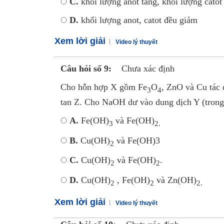
C.
khối lượng anot tăng, khối lượng cato
D.
khối lượng anot, catot đều giảm
Xem lời giải
Video lý thuyết
Câu hỏi số 9:
Chưa xác định
Cho hỗn hợp X gồm Fe
O
, ZnO và Cu tác
3
4
tan Z. Cho NaOH dư vào dung dịch Y (trong 
A.
Fe(OH)
và Fe(OH)
3
2.
B.
Cu(OH)
và Fe(OH)3
2
C.
Cu(OH)
và Fe(OH)
.
2
2
D.
Cu(OH)
, Fe(OH)
và Zn(OH)
2
2
2.
Xem lời giải
Video lý thuyết