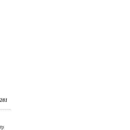
281
ợp