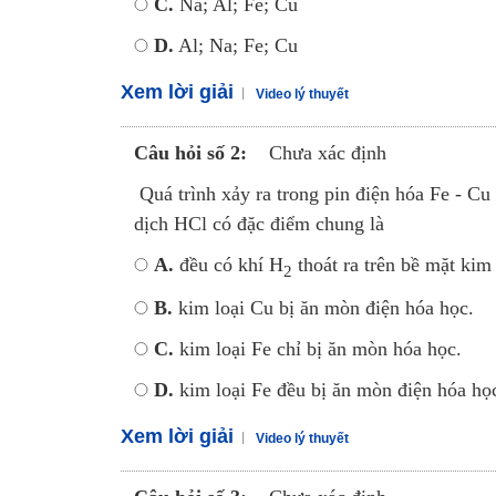
C.
Na; Al; Fe; Cu
D.
Al; Na; Fe; Cu
Xem lời giải
Video lý thuyết
Câu hỏi số 2:
Chưa xác định
Quá trình xảy ra trong pin điện hóa Fe - Cu
dịch HCl có đặc điểm chung là
A.
đều có khí H
thoát ra trên bề mặt kim 
2
B.
kim loại Cu bị ăn mòn điện hóa học.
C.
kim loại Fe chỉ bị ăn mòn hóa học.
D.
kim loại Fe đều bị ăn mòn điện hóa họ
Xem lời giải
Video lý thuyết