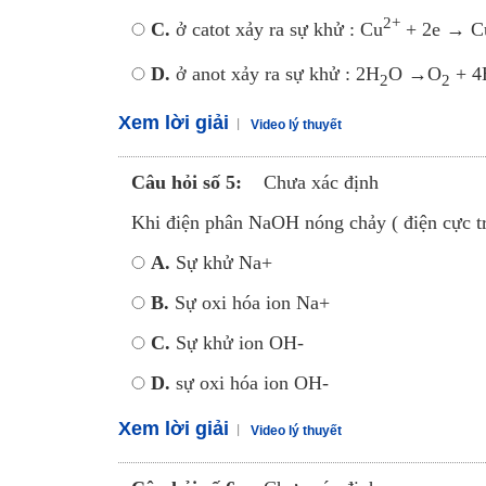
2+
C.
ở catot xảy ra sự khử : Cu
+ 2e → C
D.
ở anot xảy ra sự khử : 2H
O →O
+ 4
2
2
Xem lời giải
Video lý thuyết
Câu hỏi số 5:
Chưa xác định
Khi điện phân NaOH nóng chảy ( điện cực trơ
A.
Sự khử Na+
B.
Sự oxi hóa ion Na+
C.
Sự khử ion OH-
D.
sự oxi hóa ion OH-
Xem lời giải
Video lý thuyết