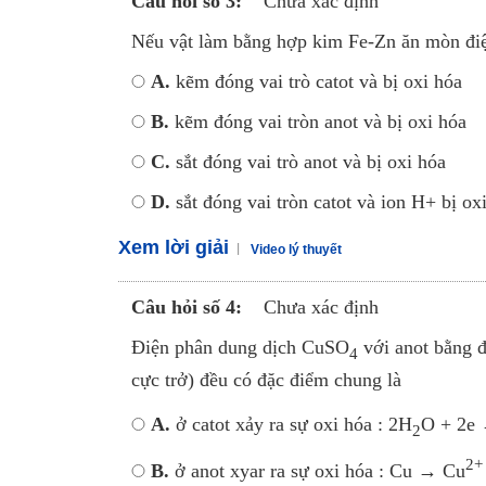
Câu hỏi số 3:
Chưa xác định
Nếu vật làm bằng hợp kim Fe-Zn ăn mòn điệ
A.
kẽm đóng vai trò catot và bị oxi hóa
B.
kẽm đóng vai tròn anot và bị oxi hóa
C.
sắt đóng vai trò anot và bị oxi hóa
D.
sắt đóng vai tròn catot và ion H+ bị ox
Xem lời giải
Video lý thuyết
Câu hỏi số 4:
Chưa xác định
Điện phân dung dịch CuSO
với anot bằng đ
4
cực trở) đều có đặc điểm chung là
A.
ở catot xảy ra sự oxi hóa : 2H
O + 2e
2
2+
B.
ở anot xyar ra sự oxi hóa : Cu → Cu