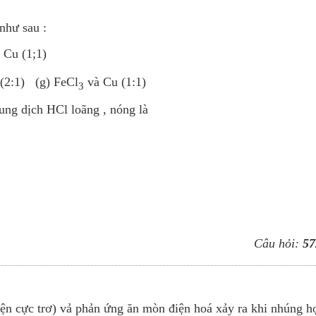
như sau :
 Cu (1;1)
(2:1) (g) FeCl
và Cu (1:1)
3
ung dịch HCl loãng , nóng là
Câu hỏi:
57
ện cực trơ) vả phản ứng ăn mòn điện hoá xảy ra khi nhúng h