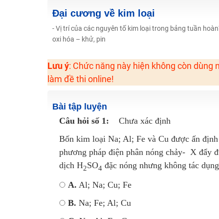
2K6! Lộ Trình Sun 2024 - Ba bước luyện thi TN THPT - Đ
Đại cương về kim loại
Hot! Lễ hội đồng giá 449K - 499K toàn bộ khoá học tại
- Vị trí của các nguyên tố kim loại trong bảng tuần ho
oxi hóa – khử, pin
Khuyến Mãi Khoá Học 1K Chỉ Từ 11-13/09/2024
Đồng giá khóa học 499K - 399K (13/11-15/11)
Lưu ý
: Chức năng này hiện không còn dùng n
Khai giảng các khóa lớp 9 Toán - Lý - Hóa - Văn - Anh 
làm đề thi online!
Khai giảng khóa Ngữ văn 7 - xây nền vững chắc cho tươn
Luyện thi vào lớp 10 môn Toán, Văn, Hóa, Anh, Lý với giáo
Bài tập luyện
Câu hỏi số 1:
Chưa xác định
Bốn kim loại Na; Al; Fe và Cu được ấn định 
phương pháp điện phân nóng chảy- X đẩy đư
dịch H
SO
đặc nóng nhưng không tác dụng
2
4
A.
Al; Na; Cu; Fe
B.
Na; Fe; Al; Cu