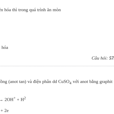
n hóa thì trong quá trình ăn mòn
i hóa
Câu hỏi:
57
ồng (anot tan) và điện phân dd CuSO
với anot bằng graphit 
4
+
2
 → 2OH
+ H
+ 2e