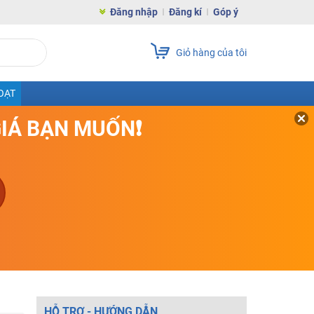
Đăng nhập
Đăng kí
Góp ý
Giỏ hàng của tôi
OẠT
GIÁ BẠN MUỐN❗
HỖ TRỢ - HƯỚNG DẪN