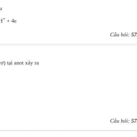
u
+
H
+ 4e
Câu hỏi:
57
) tại anot xảy ra
Câu hỏi:
57