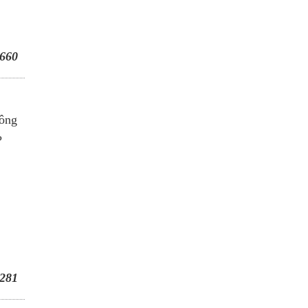
660
hông
?
281