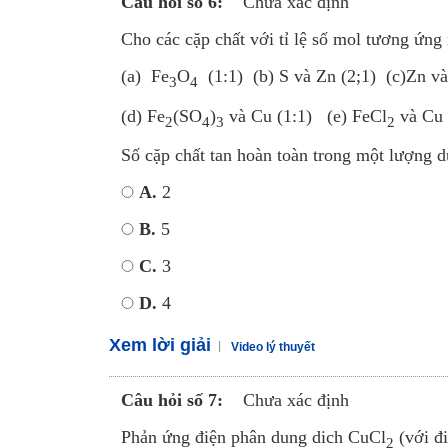
Câu hỏi số 6:
Chưa xác định
Cho các cặp chất với tỉ lệ số mol tương ứng 
(a) Fe
O
(1:1) (b) S và Zn (2;1) (c)Zn và
3
4
(d) Fe
(SO
)
và Cu (1:1) (e) FeCl
và Cu 
2
4
3
2
Số cặp chất tan hoàn toàn trong một lượng d
A.
2
B.
5
C.
3
D.
4
Xem lời giải
Video lý thuyết
Câu hỏi số 7:
Chưa xác định
Phản ứng điện phân dung dich CuCl
(với đi
2