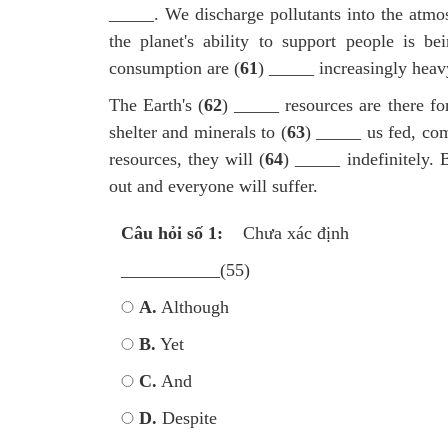
_____. We discharge pollutants into the atmo
the planet's ability to support people is 
consumption are (
61
) _____ increasingly heav
The Earth's (
62
) _____ resources are there fo
shelter and minerals to (
63
) _____ us fed, com
resources, they will (
64
) _____ indefinitely. 
out and everyone will suffer.
Câu hỏi số 1:
Chưa xác định
___________(55)
A.
Although
B.
Yet
C.
And
D.
Despite