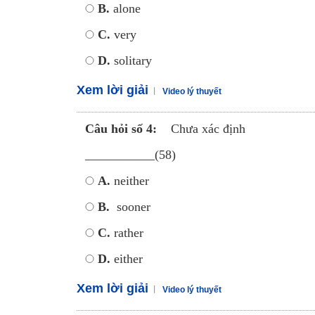
B.
alone
C.
very
D.
solitary
Xem lời giải
Video lý thuyết
Câu hỏi số 4:
Chưa xác định
___________(58)
A.
neither
B.
sooner
C.
rather
D.
either
Xem lời giải
Video lý thuyết