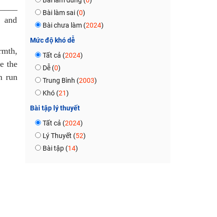
Bài làm đúng (
0
)
_____
Bài làm sai (
0
)
s and
Bài chưa làm (
2024
)
Mức độ khó dễ
rmth,
Tất cả (
2024
)
e the
Dễ (
0
)
n run
Trung Bình (
2003
)
Khó (
21
)
Bài tập lý thuyết
Tất cả (
2024
)
Lý Thuyết (
52
)
Bài tập (
14
)