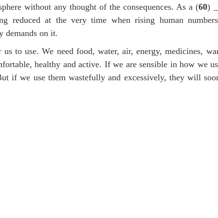
sphere without any thought of the consequences. As a (
60
) 
being reduced at the very time when rising human number
y demands on it.
r us to use. We need food, water, air, energy, medicines, wa
fortable, healthy and active. If we are sensible in how we us
But if we use them wastefully and excessively, they will soo