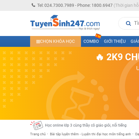
Tel: 024.7300.7989 - Phone: 1800.6947
(Thời gian hỗ
Học trực tuyến lớp 10 các môn Toán - Lý - Hóa - Văn - An
CHỌN KHÓA HỌC
COMBO
GIỚI THIỆU
GIÁ
Học trực tuyến lớp 11 đủ môn cùng Thầy Cô giỏi, nổi tiế
🔥 2K9 CH
Học online trực tuyến cấp Tiểu học và THCS năm học 2
Học online lớp 5 cùng thầy cô giáo giỏi, nổi tiếng
Học online lớp 7 cùng thầy cô giáo giỏi
Học online lớp 6 cùng thầy cô giỏi, nổi tiếng
Học online lớp 8 cùng thầy cô giáo giỏi
2K13! Bứt Phá Lớp 5 Năm Học 2023 - 2024
Học online lớp 4 cùng thầy cô giáo giỏi, nổi tiếng
Học online lớp 3 cùng thầy cô giáo giỏi, nổi tiếng
Trang chủ
Bài tập luyện thêm - Luyện thi đại học môn tiếng anh
Dạ
Học online lớp 2 với thầy cô giáo giỏi, nổi tiếng