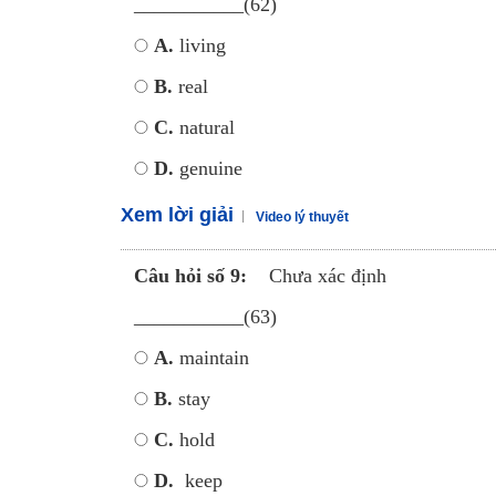
___________(62)
A.
living
B.
real
C.
natural
D.
genuine
Xem lời giải
Video lý thuyết
Câu hỏi số 9:
Chưa xác định
___________(63)
A.
maintain
B.
stay
C.
hold
D.
keep