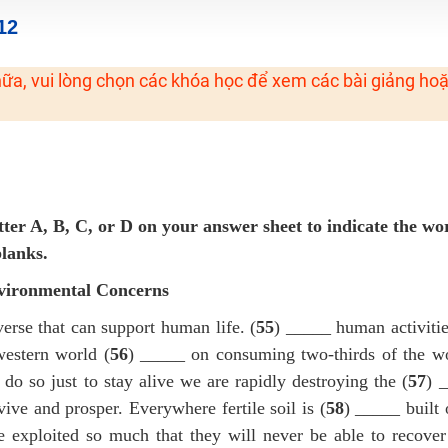
H ít nhất 25 điểm
12
 Tuyensinh247 (Từ 16-18/07/2025)
ữa, vui lòng chọn các khóa học để xem các bài giảng ho
năm 2018
g lai!
 viên giỏi và nổi tiếng
ter A, B, C, or D on your answer sheet to indicate the wo
blanks.
vironmental Concerns
erse that can support human life. (
55
) _____ human activitie
western world (
56
) _____ on consuming two-thirds of the wo
 do so just to stay alive we are rapidly destroying the (
57
) 
ive and prosper. Everywhere fertile soil is (
58
) _____ built 
 exploited so much that they will never be able to recover