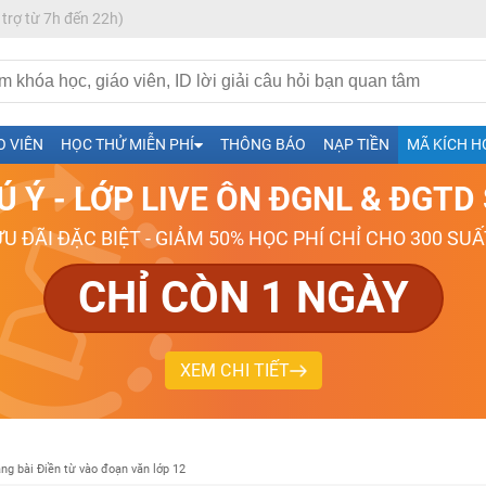
 trợ từ 7h đến 22h)
h- Sinh-Sử-Địa cùng Thầy Cô giỏi, nổi tiếng
O VIÊN
HỌC THỬ MIỄN PHÍ
THÔNG BÁO
NẠP TIỀN
MÃ KÍCH H
ng
Ú Ý - LỚP LIVE ÔN ĐGNL & ĐGT
026-2027
ƯU ĐÃI ĐẶC BIỆT - GIẢM 50% HỌC PHÍ CHỈ CHO 300 SUẤ
CHỈ CÒN 1 NGÀY
XEM CHI TIẾT
ng bài Điền từ vào đoạn văn lớp 12