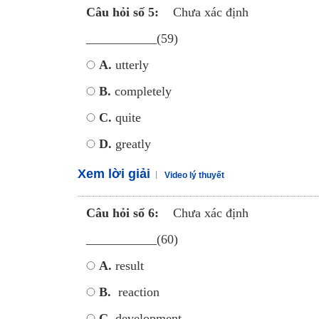
Câu hỏi số 5:
Chưa xác định
___________(59)
A.
utterly
B.
completely
C.
quite
D.
greatly
Xem lời giải
Video lý thuyết
Câu hỏi số 6:
Chưa xác định
___________(60)
A.
result
B.
reaction
C.
development