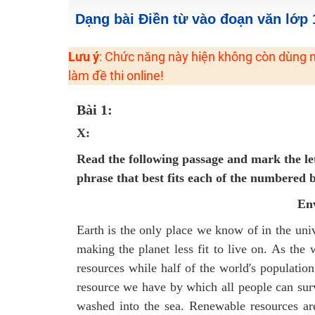
2K6! Lộ Trình Sun 2024 - Ba bước luyện thi TN THPT - Đ
Dạng bài Điền từ vào đoạn văn lớp 
Hot! Lễ hội đồng giá 449K - 499K toàn bộ khoá học tại
Lưu ý
: Chức năng này hiện không còn dùng n
Khuyến Mãi Khoá Học 1K Chỉ Từ 11-13/09/2024
làm đề thi online!
Đồng giá khóa học 499K - 399K (13/11-15/11)
Khai giảng các khóa lớp 9 Toán - Lý - Hóa - Văn - Anh 
Bài 1:
Khai giảng khóa Ngữ văn 7 - xây nền vững chắc cho tươn
X:
Luyện thi vào lớp 10 môn Toán, Văn, Hóa, Anh, Lý với giáo
Read the following passage and mark the let
phrase that best fits each of the numbered 
En
Earth is the only place we know of in the univ
making the planet less fit to live on. As the 
resources while half of the world's population
resource we have by which all people can surv
washed into the sea. Renewable resources are