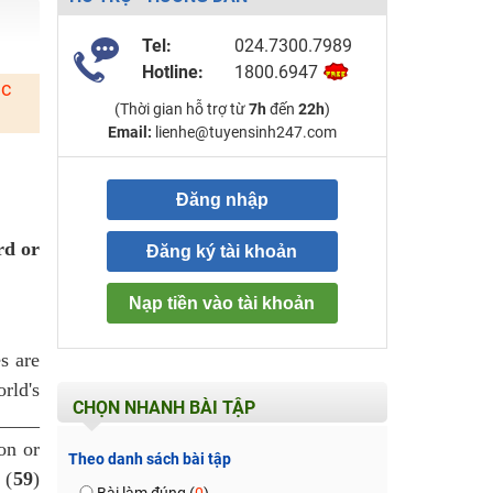
Tel:
024.7300.7989
Hotline:
1800.6947
ặc
(Thời gian hỗ trợ từ
7h
đến
22h
)
Email:
lienhe@tuyensinh247.com
Đăng nhập
rd or
Đăng ký tài khoản
Nạp tiền vào tài khoản
s are
rld's
CHỌN NHANH BÀI TẬP
_____
on or
Theo danh sách bài tập
 (
59
)