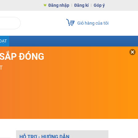
Đăng nhập
Đăng kí
Góp ý
Giỏ hàng của tôi
OẠT
D SẮP ĐÓNG
T
HỖ TRỢ - HƯỚNG DẪN