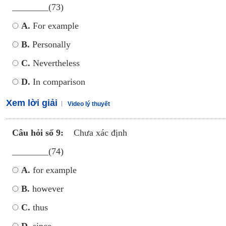
________(73)
A.
For example
B.
Personally
C.
Nevertheless
D.
In comparison
Xem lời giải
Video lý thuyết
Câu hỏi số 9:
Chưa xác định
________(74)
A.
for example
B.
however
C.
thus