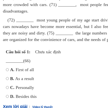
more crowded with cars. (71) ________, most people feel
disadvantages.
(72) ________ most young people of my age start drivin
cars nowadays have become more essential, but I also fee
they are noisy and dirty. (75) ________ the large numbers 
are organized for the convinience of cars, and the needs of 
Câu hỏi số 1:
Chưa xác định
________(66)
A.
First of all
B.
As a result
C.
Personally
D.
Besides this
Xem lời giải
Video lý thuyết