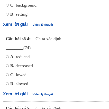
C.
background
D.
setting
Xem lời giải
Video lý thuyết
Câu hỏi số 4:
Chưa xác định
________(74)
A.
reduced
B.
decreased
C.
lowed
D.
slowed
Xem lời giải
Video lý thuyết
Câu hỏi số 5:
Chưa xác định