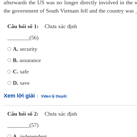
afterwards the US was no longer directly involved in the w
the government of South Vietnam fell and the country was
Câu hỏi số 1:
Chưa xác định
________(56)
A.
security
B.
assurance
C.
safe
D.
save
Xem lời giải
Video lý thuyết
Câu hỏi số 2:
Chưa xác định
________(57)
A.
independent