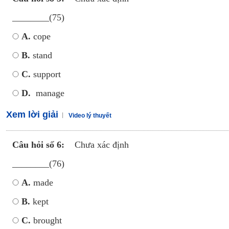
________(75)
A.
cope
B.
stand
C.
support
D.
manage
Xem lời giải
Video lý thuyết
Câu hỏi số 6:
Chưa xác định
________(76)
A.
made
B.
kept
C.
brought