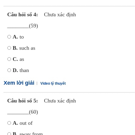
Câu hỏi số 4:
Chưa xác định
________(59)
A.
to
B.
such as
C.
as
D.
than
Xem lời giải
Video lý thuyết
Câu hỏi số 5:
Chưa xác định
________(60)
A.
out of
B.
away from