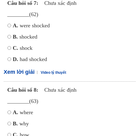
Câu hỏi số 7:
Chưa xác định
________(62)
A.
were shocked
B.
shocked
C.
shock
D.
had shocked
Xem lời giải
Video lý thuyết
Câu hỏi số 8:
Chưa xác định
________(63)
A.
where
B.
why
C.
how