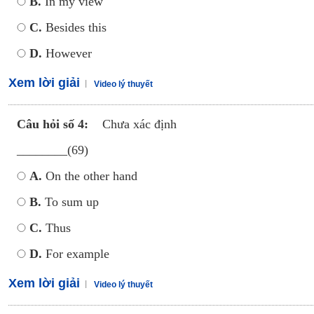
B.
In my view
C.
Besides this
D.
However
Xem lời giải
Video lý thuyết
Câu hỏi số 4:
Chưa xác định
________(69)
A.
On the other hand
B.
To sum up
C.
Thus
D.
For example
Xem lời giải
Video lý thuyết