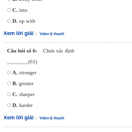
C.
into
D.
up with
Xem lời giải
Video lý thuyết
Câu hỏi số 6:
Chưa xác định
________(61)
A.
stronger
B.
greater
C.
sharper
D.
harder
Xem lời giải
Video lý thuyết