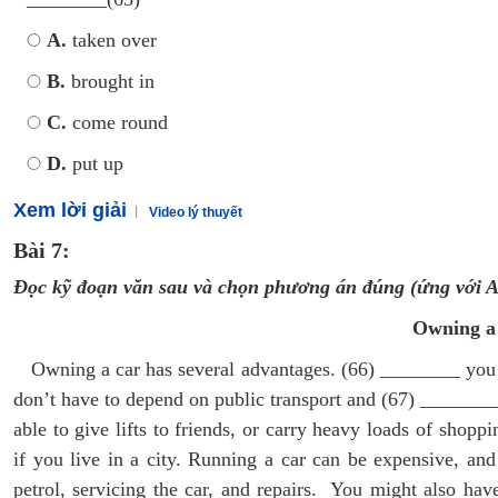
A.
taken over
B.
brought in
C.
come round
D.
put up
Xem lời giải
Video lý thuyết
Bài 7:
Đọc kỹ đoạn văn sau và chọn phương án đúng (ứng với A 
Owning a
Owning a car has several advantages. (66) ________ you
don’t have to depend on public transport and (67) ______
able to give lifts to friends, or carry heavy loads of shop
if you live in a city. Running a car can be expensive, 
petrol, servicing the car, and repairs. You might also ha