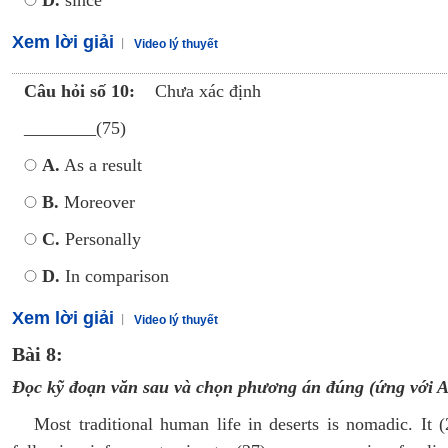
D.
since
Xem lời giải
Video lý thuyết
Câu hỏi số 10:
Chưa xác định
________(75)
A.
As a result
B.
Moreover
C.
Personally
D.
In comparison
Xem lời giải
Video lý thuyết
Bài 8:
Đọc kỹ đoạn văn sau và chọn phương án đúng (ứng với A 
Most traditional human life in deserts is nomadic. It (