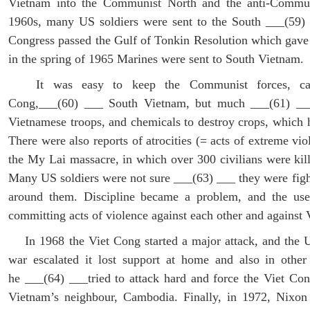
Vietnam into the Communist North and the anti-Commun
1960s, many US soldiers were sent to the South
___
(59
Congress passed the Gulf of Tonkin Resolution which gave 
in the spring of 1965 Marines were sent to South Vietnam.
It was easy to keep the Communist forces, calle
Cong,
___
(60)
___
South Vietnam, but much ___(61) ___
Vietnamese troops, and chemicals to destroy crops, which ha
There were also reports of atrocities (= acts of extreme vi
the My Lai massacre, in which over 300 civilians were kil
Many US soldiers were not sure ___(63) ___ they were figh
around them. Discipline became a problem, and the us
committing acts of violence against each other and against 
In 1968 the Viet Cong started a major attack, and the U
war escalated it lost support at home and also in othe
he
___
(64)
___
tried to attack hard and force the Viet C
Vietnam’s neighbour, Cambodia. Finally, in 1972, Nixon 