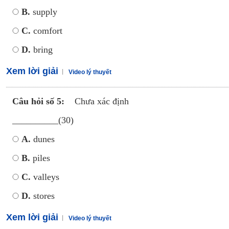
B.
supply
C.
comfort
D.
bring
Xem lời giải
Video lý thuyết
Câu hỏi số 5:
Chưa xác định
__________(30)
A.
dunes
B.
piles
C.
valleys
D.
stores
Xem lời giải
Video lý thuyết