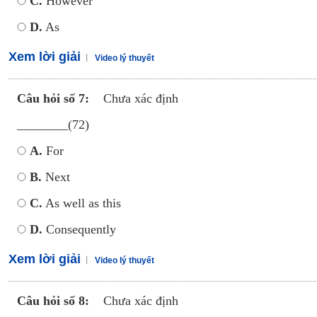
C.
However
D.
As
Xem lời giải
Video lý thuyết
Câu hỏi số 7:
Chưa xác định
________(72)
A.
For
B.
Next
C.
As well as this
D.
Consequently
Xem lời giải
Video lý thuyết
Câu hỏi số 8:
Chưa xác định