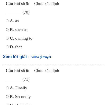
Câu hỏi số 5:
Chưa xác định
________(70)
A.
as
B.
such as
C.
owning to
D.
then
Xem lời giải
Video lý thuyết
Câu hỏi số 6:
Chưa xác định
________(71)
A.
Finally
B.
Secondly