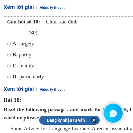
Xem lời giải
Video lý thuyết
Câu hỏi số 10:
Chưa xác định
________(80)
A.
largely
B.
partly
C.
mainly
D.
particularly
Xem lời giải
Video lý thuyết
Bài 10:
Read the following passage , and mark the letter A, B, C
word or phrase for each of the blanks.
Đăng ký nhận tư vấn
Some Advice for Language Learners A recent issue of a 