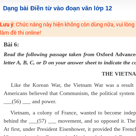
2K6! Lộ Trình Sun 2024 - Ba bước luyện thi TN THPT - ĐH ít nhất 25 điểm
Dạng bài Điền từ vào đoạn văn lớp 12
Hot! Lễ hội đồng giá 449K - 499K toàn bộ khoá học tại Tuyensinh247 (Từ
Lưu ý
: Chức năng này hiện không còn dùng nữa, vui lòng
Khuyến Mãi Khoá Học 1K Chỉ Từ 11-13/09/2024
làm đề thi online!
Đồng giá khóa học 499K - 399K (13/11-15/11)
Bài 6:
Khai giảng các khóa lớp 9 Toán - Lý - Hóa - Văn - Anh năm 2018
Khai giảng khóa Ngữ văn 7 - xây nền vững chắc cho tương lai!
Read the following passage taken from
Oxford Advanced
letter A, B, C, or D on your answer sheet to indicate the c
Luyện thi vào lớp 10 môn Toán, Văn, Hóa, Anh, Lý với giáo viên giỏi và nổi 
THE VIETN
Like the Korean War, the Vietnam War was a result o
Americans believed that Communism, the political system i
___(56) ___ and power.
Vietnam, a colony of France, wanted to become indepe
behind the ___(57) ___ movement, and so opposed it. The
At first, under President Eisenhower, it provided the Fren