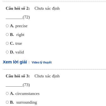
Câu hỏi số 2:
Chưa xác định
________(72)
A.
precise
B.
right
C.
true
D.
valid
Xem lời giải
Video lý thuyết
Câu hỏi số 3:
Chưa xác định
________(73)
A.
circumstances
B.
surrounding