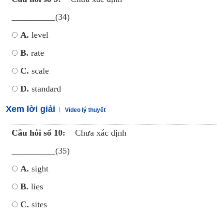
__________(34)
A.
level
B.
rate
C.
scale
D.
standard
Xem lời giải
Video lý thuyết
Câu hỏi số 10:
Chưa xác định
__________(35)
A.
sight
B.
lies
C.
sites