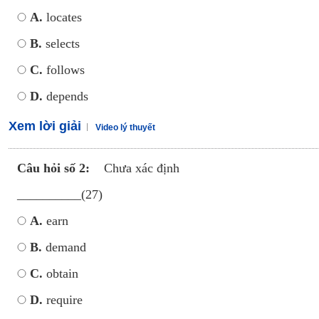
A.
locates
B.
selects
C.
follows
D.
depends
Xem lời giải
Video lý thuyết
Câu hỏi số 2:
Chưa xác định
__________(27)
A.
earn
B.
demand
C.
obtain
D.
require