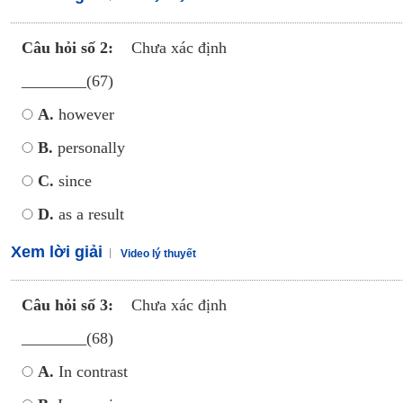
Câu hỏi số 2:
Chưa xác định
________(67)
A.
however
B.
personally
C.
since
D.
as a result
Xem lời giải
Video lý thuyết
Câu hỏi số 3:
Chưa xác định
________(68)
A.
In contrast