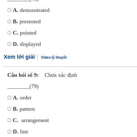
A.
demonstrated
B.
presented
C.
pointed
D.
displayed
Xem lời giải
Video lý thuyết
Câu hỏi số 9:
Chưa xác định
________(79)
A.
order
B.
pattern
C.
arrangement
D.
line