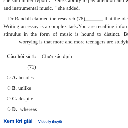
she said in her report . " One's ability to pay attention and
and instrumental music. " she added.
Dr Randall claimed the research (78)_______ that the ide
Writing an essay is a complex task.You are recalling infor
stimulus in the form of music is hound to distinct. Bu
______worrying is that more and more teenagers are studying
Câu hỏi số 1:
Chưa xác định
________(71)
A.
besides
B.
unlike
C.
despite
D.
whereas
Xem lời giải
Video lý thuyết