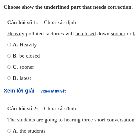
Choose show the underlined part that needs correction.
Câu hỏi số 1:
Chưa xác định
Heavily
polluted factories will
be closed
down
sooner
or
l
A.
Heavily
B.
be closed
C.
sooner
D.
latest
Xem lời giải
Video lý thuyết
Câu hỏi số 2:
Chưa xác định
The students
are
going
to
hearing three short
conversatio
A.
the students