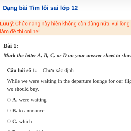
2K6! Lộ Trình Sun 2024 - Ba bước luyện thi TN THPT - ĐH ít nhất 25 điểm
Dạng bài Tìm lỗi sai lớp 12
Hot! Lễ hội đồng giá 449K - 499K toàn bộ khoá học tại Tuyensinh247 (Từ
Lưu ý
: Chức năng này hiện không còn dùng nữa, vui lòng
Khuyến Mãi Khoá Học 1K Chỉ Từ 11-13/09/2024
làm đề thi online!
Đồng giá khóa học 499K - 399K (13/11-15/11)
Khai giảng các khóa lớp 9 Toán - Lý - Hóa - Văn - Anh năm 2018
Bài 1:
Khai giảng khóa Ngữ văn 7 - xây nền vững chắc cho tương lai!
Mark the letter A, B, C, or D on your answer sheet to show
Luyện thi vào lớp 10 môn Toán, Văn, Hóa, Anh, Lý với giáo viên giỏi và nổi 
Câu hỏi số 1:
Chưa xác định
While we
were waiting
in the departure lounge for our fl
we should buy
.
A.
were waiting
B.
to announce
C.
which