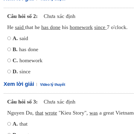
Câu hỏi số 2:
Chưa xác định
He
said
that he
has done
his
homework
since
7 o'clock.
A.
said
B.
has done
C.
homework
D.
since
Xem lời giải
Video lý thuyết
Câu hỏi số 3:
Chưa xác định
Nguyen Du,
that
wrote
"Kieu Story",
was
a great Vietna
A.
that