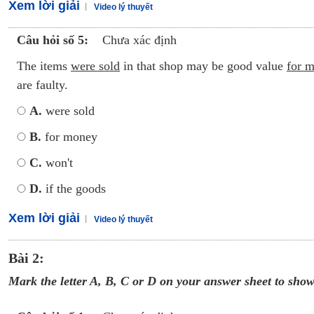
Xem lời giải
Video lý thuyết
Câu hỏi số 5:
Chưa xác định
The items
were sold
in that shop may be good value
for 
are faulty.
A.
were sold
B.
for money
C.
won't
D.
if the goods
Xem lời giải
Video lý thuyết
Bài 2:
M
ark the letter A, B, C or D on your answer sheet to show