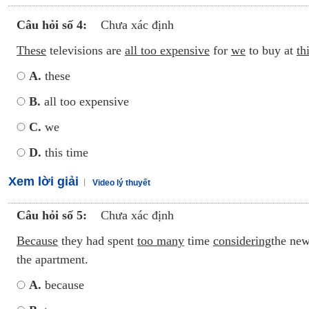
Câu hỏi số 4:
Chưa xác định
These
televisions are
all too expensive
for
we
to buy at
th
A.
these
B.
all too expensive
C.
we
D.
this time
Xem lời giải
Video lý thuyết
Câu hỏi số 5:
Chưa xác định
Because
they had spent
too many
time
considering
the new
the apartment.
A.
because