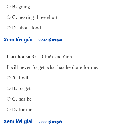
B.
going
C.
hearing three short
D.
about food
Xem lời giải
Video lý thuyết
Câu hỏi số 3:
Chưa xác định
I will
never
forget
what
has he
done
for me
.
A.
I will
B.
forget
C.
has he
D.
for me
Xem lời giải
Video lý thuyết