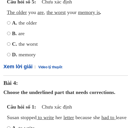
Câu hỏi số 5:
Chưa xác định
The older
you
are
,
the worst
your
memory is
.
A.
the older
B.
are
C.
the worst
D.
memory
Xem lời giải
Video lý thuyết
Bài 4:
Choose the underlined part that needs corrections.
Câu hỏi số 1:
Chưa xác định
Susan stopped
to write
her
letter
because she
had to
leave