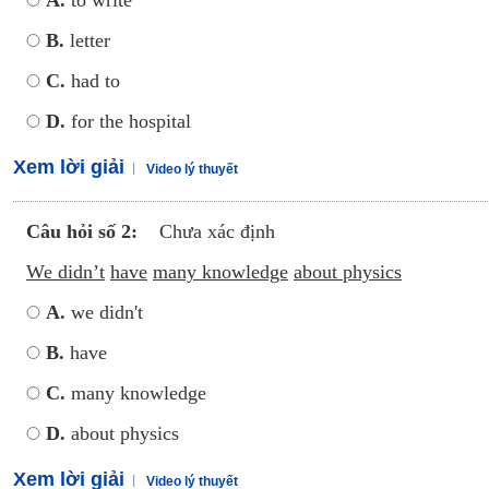
A.
to write
B.
letter
C.
had to
D.
for the hospital
Xem lời giải
Video lý thuyết
Câu hỏi số 2:
Chưa xác định
We didn’t
have
many knowledge
about physics
A.
we didn't
B.
have
C.
many knowledge
D.
about physics
Xem lời giải
Video lý thuyết