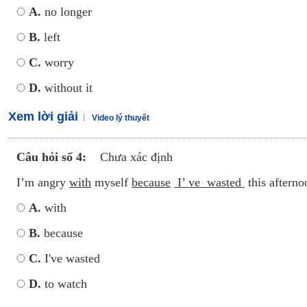
A.
no longer
B.
left
C.
worry
D.
without it
Xem lời giải
Video lý thuyết
Câu hỏi số 4:
Chưa xác định
I’m angry
with
myself
because
I’ ve wasted
this aftern
A.
with
B.
because
C.
I've wasted
D.
to watch