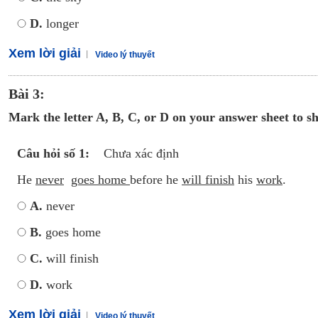
D.
longer
Xem lời giải
Video lý thuyết
Bài 3:
Mark the letter A, B, C, or D on your answer sheet to s
Câu hỏi số 1:
Chưa xác định
He
never
goes home
before he
will finish
his
work
.
A.
never
B.
goes home
C.
will finish
D.
work
Xem lời giải
Video lý thuyết