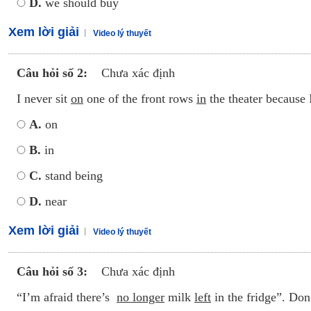
D.
we should buy
Xem lời giải
Video lý thuyết
Câu hỏi số 2:
Chưa xác định
I never sit
on
one of the front rows
in
the theater because
A.
on
B.
in
C.
stand being
D.
near
Xem lời giải
Video lý thuyết
Câu hỏi số 3:
Chưa xác định
“I’m afraid there’s
no longer
milk
left
in the fridge”. Do