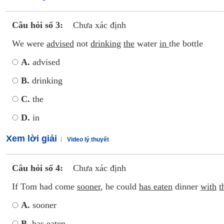
Câu hỏi số 3:
Chưa xác định
We were
advised
not
drinking
the
water
in
the bottle
A.
advised
B.
drinking
C.
the
D.
in
Xem lời giải
Video lý thuyết
Câu hỏi số 4:
Chưa xác định
If Tom had come
sooner
, he could
has eaten
dinner
with
t
A.
sooner
B.
has eaten