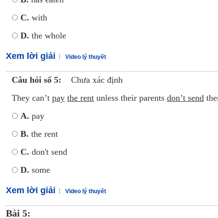
C.
with
D.
the whole
Xem lời giải
Video lý thuyết
Câu hỏi số 5:
Chưa xác định
They can’t
pay
the rent
unless their parents
don’t send
th
A.
pay
B.
the rent
C.
don't send
D.
some
Xem lời giải
Video lý thuyết
Bài 5: