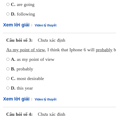
C.
are going
D.
following
Xem lời giải
Video lý thuyết
Câu hỏi số 3:
Chưa xác định
As my point of view
, I think that Iphone 6 will
probably
b
A.
as my point of view
B.
probably
C.
most desirable
D.
this year
Xem lời giải
Video lý thuyết
Câu hỏi số 4:
Chưa xác định