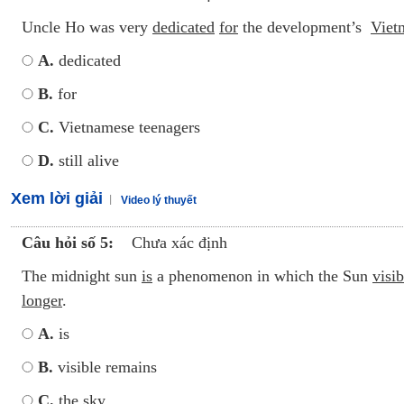
Uncle Ho was very
dedicated
for
the development’s
Viet
A.
dedicated
B.
for
C.
Vietnamese teenagers
D.
still alive
Xem lời giải
Video lý thuyết
Câu hỏi số 5:
Chưa xác định
The midnight sun
is
a phenomenon in which the Sun
visi
longer
.
A.
is
B.
visible remains
C.
the sky