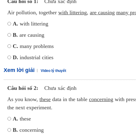
Câu hỏi số 1:
Chưa xác định
Air pollution, together
with littering
,
are causing
many pr
A.
with littering
B.
are causing
C.
many problems
D.
industrial cities
Xem lời giải
Video lý thuyết
Câu hỏi số 2:
Chưa xác định
As you know,
these
data in the table
concerning
with pres
the next experiment.
A.
these
B.
concerning