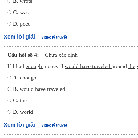
B.
wrote
C.
was
D.
poet
Xem lời giải
Video lý thuyết
Câu hỏi số 4:
Chưa xác định
If I had
enough
money, I
would have traveled
around
the
A.
enough
B.
would have traveled
C.
the
D.
world
Xem lời giải
Video lý thuyết