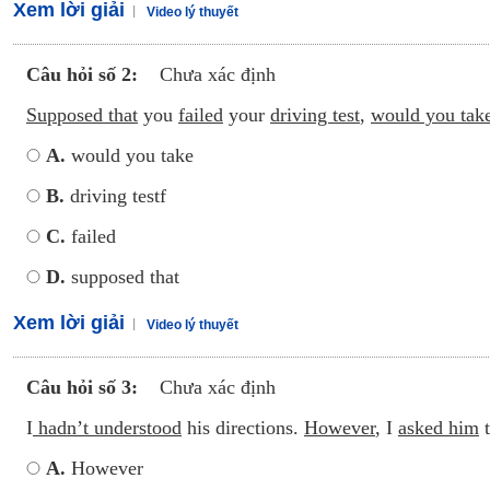
Xem lời giải
Video lý thuyết
Câu hỏi số 2:
Chưa xác định
Supposed that
you
failed
your
driving test
,
would you tak
A.
would you take
B.
driving testf
C.
failed
D.
supposed that
Xem lời giải
Video lý thuyết
Câu hỏi số 3:
Chưa xác định
I
hadn’t understood
his directions.
However
, I
asked him
t
A.
However