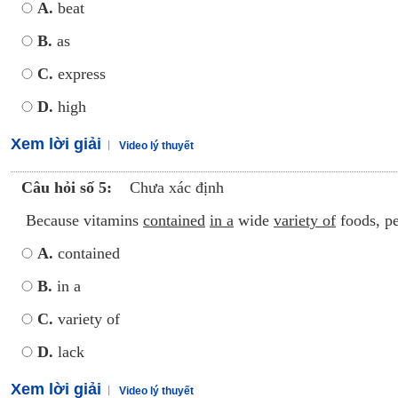
A.
beat
B.
as
C.
express
D.
high
Xem lời giải
Video lý thuyết
Câu hỏi số 5:
Chưa xác định
Because vitamins
contained
in a
wide
variety of
foods, p
A.
contained
B.
in a
C.
variety of
D.
lack
Xem lời giải
Video lý thuyết