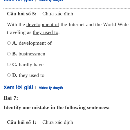
Video lý thuyết
Câu hỏi số 5:
Chưa xác định
With the
development of
the Internet and the World Wid
traveling as
they used to
.
A.
development of
B.
businessmen
C.
hardly have
D.
they used to
Xem lời giải
Video lý thuyết
Bài 7:
Identify one mistake in the following sentences:
Câu hỏi số 1:
Chưa xác định