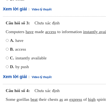
Xem lời giải
Video lý thuyết
Câu hỏi số 3:
Chưa xác định
Computers
have
made
access
to information
instantly ava
A.
have
B.
access
C.
instantly available
D.
by push
Xem lời giải
Video lý thuyết
Câu hỏi số 4:
Chưa xác định
Some gorillas
beat
their chests
as
an
express
of
high
spirit