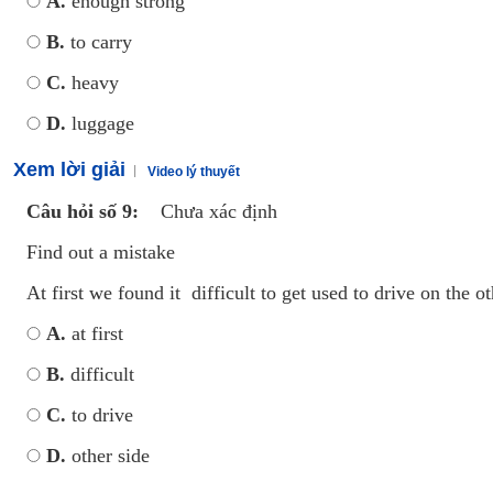
A.
enough strong
B.
to carry
C.
heavy
D.
luggage
Xem lời giải
Video lý thuyết
Câu hỏi số 9:
Chưa xác định
Find out a mistake
At first we found it difficult to get used to drive on the ot
A.
at first
B.
difficult
C.
to drive
D.
other side