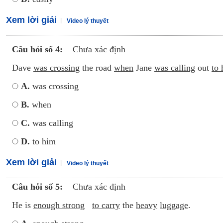
Xem lời giải
Video lý thuyết
Câu hỏi số 4:
Chưa xác định
Dave
was crossing
the road
when
Jane
was calling
out
to
A.
was crossing
B.
when
C.
was calling
D.
to him
Xem lời giải
Video lý thuyết
Câu hỏi số 5:
Chưa xác định
He is
enough strong
to carry
the
heavy
luggage
.