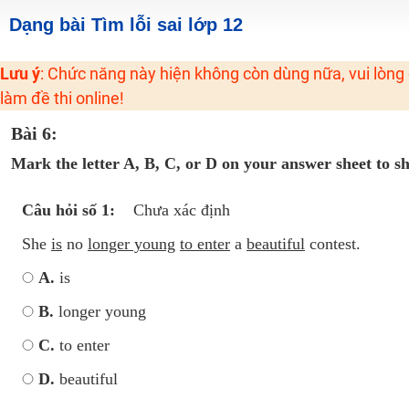
2K6! Lộ Trình Sun 2024 - Ba bước luyện thi TN THPT - ĐH ít nhất 25 điểm
Dạng bài Tìm lỗi sai lớp 12
Hot! Lễ hội đồng giá 449K - 499K toàn bộ khoá học tại Tuyensinh247 (Từ
Lưu ý
: Chức năng này hiện không còn dùng nữa, vui lòng
Khuyến Mãi Khoá Học 1K Chỉ Từ 11-13/09/2024
làm đề thi online!
Đồng giá khóa học 499K - 399K (13/11-15/11)
Bài 6:
Khai giảng các khóa lớp 9 Toán - Lý - Hóa - Văn - Anh năm 2018
Khai giảng khóa Ngữ văn 7 - xây nền vững chắc cho tương lai!
Mark the letter A, B, C, or D on your answer sheet to s
Luyện thi vào lớp 10 môn Toán, Văn, Hóa, Anh, Lý với giáo viên giỏi và nổi 
Câu hỏi số 1:
Chưa xác định
She
is
no
longer young
to enter
a
beautiful
contest.
A.
is
B.
longer young
C.
to enter
D.
beautiful