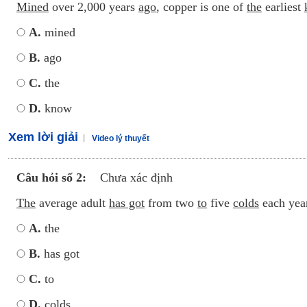
Mined
over 2,000 years
ago
, copper is one of
the
earliest
A.
mined
B.
ago
C.
the
D.
know
Xem lời giải
Video lý thuyết
Câu hỏi số 2:
Chưa xác định
The
average adult
has got
from two
to
five
colds
each yea
A.
the
B.
has got
C.
to
D.
colds