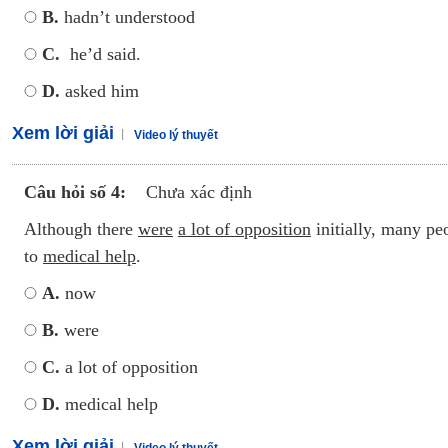
B.
hadn’t understood
C.
he’d said.
D.
asked him
Xem lời giải
Video lý thuyết
Câu hỏi số 4:
Chưa xác định
Although there
were
a lot of opposition
initially, many p
to
medical help
.
A.
now
B.
were
C.
a lot of opposition
D.
medical help
Xem lời giải