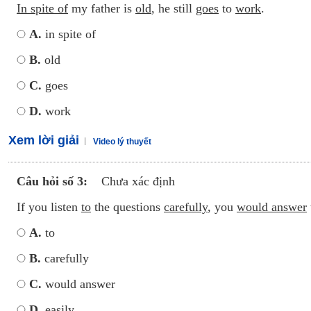
In spite of
my father is
old
, he still
goes
to
work
.
A.
in spite of
B.
old
C.
goes
D.
work
Xem lời giải
Video lý thuyết
Câu hỏi số 3:
Chưa xác định
If you listen
to
the questions
carefully
, you
would answer
A.
to
B.
carefully
C.
would answer
D.
easily