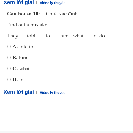
Xem lời giải
Video lý thuyết
Câu hỏi số 10:
Chưa xác định
Find out a mistake
They told to him what to do.
A.
told to
B.
him
C.
what
D.
to
Xem lời giải
Video lý thuyết