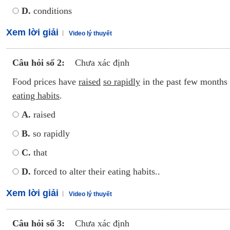
D.
conditions
Xem lời giải
Video lý thuyết
Câu hỏi số 2:
Chưa xác định
Food prices have
raised
so rapidly
in the past few months
eating habits
.
A.
raised
B.
so rapidly
C.
that
D.
forced to alter their eating habits..
Xem lời giải
Video lý thuyết
Câu hỏi số 3:
Chưa xác định