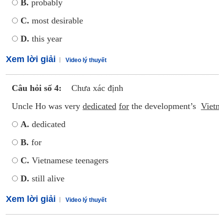
B.
probably
C.
most desirable
D.
this year
Xem lời giải
Video lý thuyết
Câu hỏi số 4:
Chưa xác định
Uncle Ho was very
dedicated
for
the development’s
Viet
A.
dedicated
B.
for
C.
Vietnamese teenagers
D.
still alive
Xem lời giải
Video lý thuyết