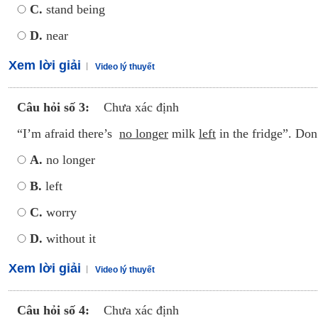
C.
stand being
D.
near
Xem lời giải
Video lý thuyết
Câu hỏi số 3:
Chưa xác định
“I’m afraid there’s
no longer
milk
left
in the fridge”. Do
A.
no longer
B.
left
C.
worry
D.
without it
Xem lời giải
Video lý thuyết
Câu hỏi số 4:
Chưa xác định