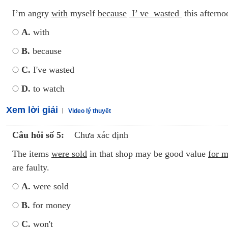
I’m angry
with
myself
because
I’ ve wasted
this aftern
A.
with
B.
because
C.
I've wasted
D.
to watch
Xem lời giải
Video lý thuyết
Câu hỏi số 5:
Chưa xác định
The items
were sold
in that shop may be good value
for 
are faulty.
A.
were sold
B.
for money
C.
won't