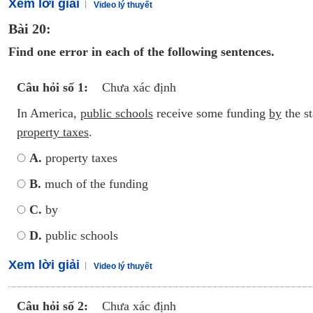
Xem lời giải
Video lý thuyết
Bài 20:
Find one error in each of the following sentences.
Câu hỏi số 1:
Chưa xác định
In America,
public schools
receive some funding
by
the s
property taxes
.
A.
property taxes
B.
much of the funding
C.
by
D.
public schools
Xem lời giải
Video lý thuyết
Câu hỏi số 2:
Chưa xác định