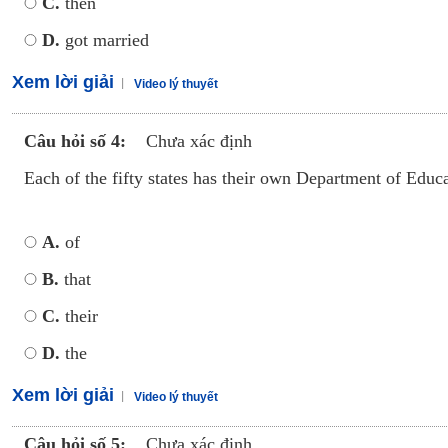
C.
then
D.
got married
Xem lời giải
Video lý thuyết
Câu hỏi số 4:
Chưa xác định
Each of the fifty states has their own Department of Educati
A.
of
B.
that
C.
their
D.
the
Xem lời giải
Video lý thuyết
Câu hỏi số 5:
Chưa xác định