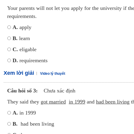
Your parents will not let you apply for the university if th
requirements.
A.
apply
B.
learn
C.
eligable
D.
requirements
Xem lời giải
Video lý thuyết
Câu hỏi số 3:
Chưa xác định
They said they
got married
in 1999
and
had been living
t
A.
in 1999
B.
had been living