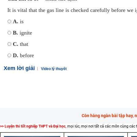
It is vital that the gas line is checked carefully before we i
A.
is
B.
ignite
C.
that
D.
before
Xem lời giải
Video lý thuyết
Còn hàng ngàn bài tập hay, 
>> Luyện thi tốt nghiệp THPT và Đại học,
mọi lúc, mọi nơi tất cả các môn cùng các 