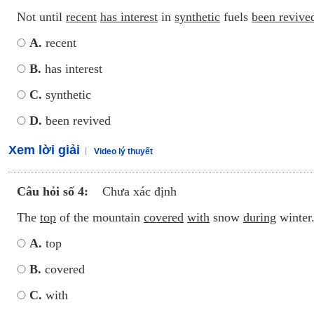
Not until
recent
has interest
in
synthetic
fuels
been revive
A.
recent
B.
has interest
C.
synthetic
D.
been revived
Xem lời giải
Video lý thuyết
Câu hỏi số 4:
Chưa xác định
The
top
of the mountain
covered
with
snow
during
winter
A.
top
B.
covered
C.
with