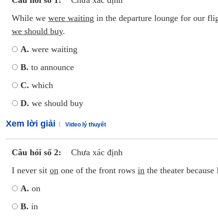
Câu hỏi số 1:
Chưa xác định
While we
were waiting
in the departure lounge for our fl
we should buy
.
A.
were waiting
B.
to announce
C.
which
D.
we should buy
Xem lời giải
Video lý thuyết
Câu hỏi số 2:
Chưa xác định
I never sit
on
one of the front rows
in
the theater because
A.
on
B.
in