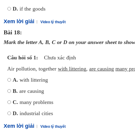
D.
if the goods
Xem lời giải
Video lý thuyết
Bài 18:
M
ark the letter A, B, C or D on your answer sheet to show
Câu hỏi số 1:
Chưa xác định
Air pollution, together
with littering
,
are causing
many pr
A.
with littering
B.
are causing
C.
many problems
D.
industrial cities
Xem lời giải
Video lý thuyết