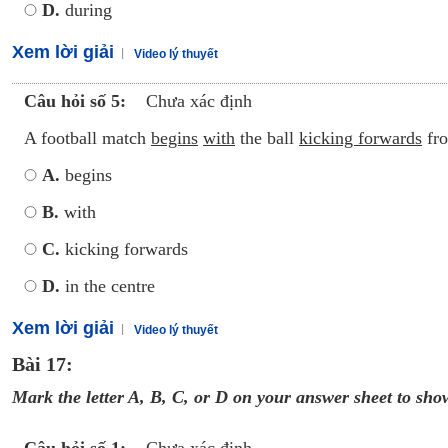
D.
during
Xem lời giải
Video lý thuyết
Câu hỏi số 5:
Chưa xác định
A football match
begins
with
the ball
kicking forwards
fro
A.
begins
B.
with
C.
kicking forwards
D.
in the centre
Xem lời giải
Video lý thuyết
Bài 17:
Mark the letter A, B, C, or D on your answer sheet to show