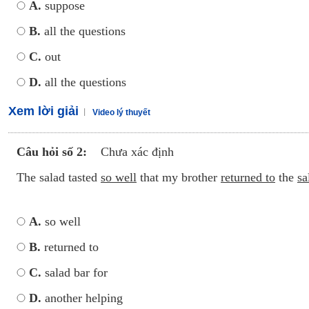
A.
suppose
B.
all the questions
C.
out
D.
all the questions
Xem lời giải
Video lý thuyết
Câu hỏi số 2:
Chưa xác định
The salad tasted
so well
that my brother
returned to
the
sa
A.
so well
B.
returned to
C.
salad bar for
D.
another helping