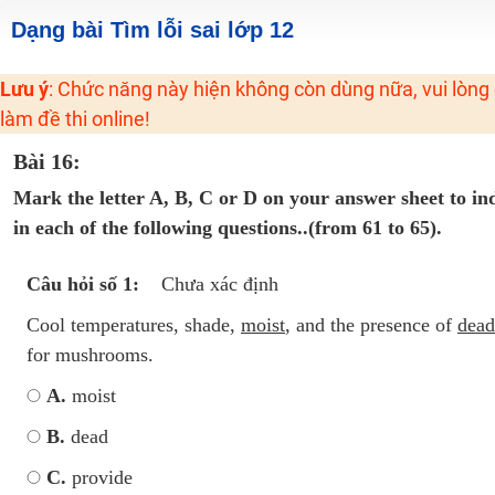
Học online lớp 2 với thầy cô giáo giỏi, nổi tiếng
Dạng bài Tìm lỗi sai lớp 12
2K6! Lộ Trình Sun 2024 - Ba bước luyện thi TN THPT - ĐH ít nhất 25 điểm
Hot! Lễ hội đồng giá 449K - 499K toàn bộ khoá học tại Tuyensinh247 (Từ
Lưu ý
: Chức năng này hiện không còn dùng nữa, vui lòng
Khuyến Mãi Khoá Học 1K Chỉ Từ 11-13/09/2024
làm đề thi online!
Đồng giá khóa học 499K - 399K (13/11-15/11)
Bài 16:
Khai giảng các khóa lớp 9 Toán - Lý - Hóa - Văn - Anh năm 2018
Mark the letter A, B, C or D on your answer sheet to in
Khai giảng khóa Ngữ văn 7 - xây nền vững chắc cho tương lai!
in each of the following questions..(from 61 to 65).
Luyện thi vào lớp 10 môn Toán, Văn, Hóa, Anh, Lý với giáo viên giỏi và nổi 
Câu hỏi số 1:
Chưa xác định
Cool temperatures, shade,
moist
, and the presence of
dead
for mushrooms.
A.
moist
B.
dead
C.
provide