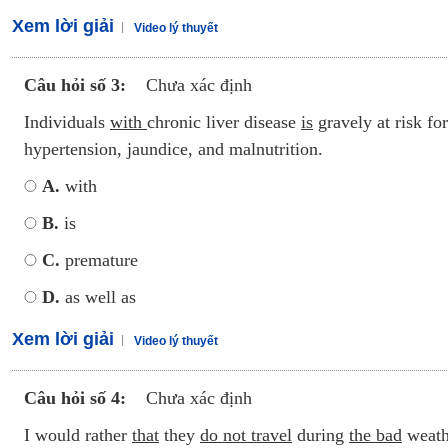
Xem lời giải
Video lý thuyết
Câu hỏi số 3:
Chưa xác định
Individuals
with
chronic liver disease
is
gravely at risk for
hypertension, jaundice, and malnutrition.
A.
with
B.
is
C.
premature
D.
as well as
Xem lời giải
Video lý thuyết
Câu hỏi số 4:
Chưa xác định
I would rather
that
they
do not travel
during
the bad
weathe