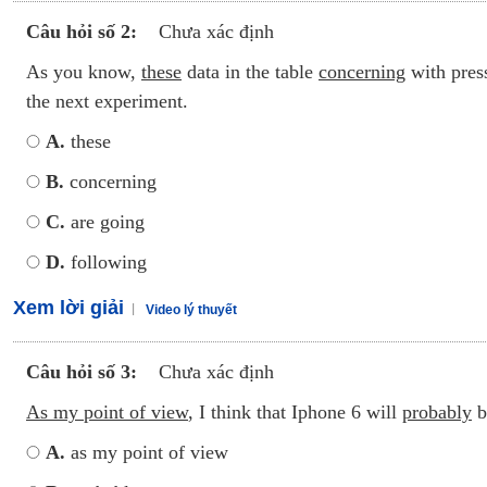
Câu hỏi số 2:
Chưa xác định
As you know,
these
data in the table
concerning
with pres
the next experiment.
A.
these
B.
concerning
C.
are going
D.
following
Xem lời giải
Video lý thuyết
Câu hỏi số 3:
Chưa xác định
As my point of view
, I think that Iphone 6 will
probably
b
A.
as my point of view