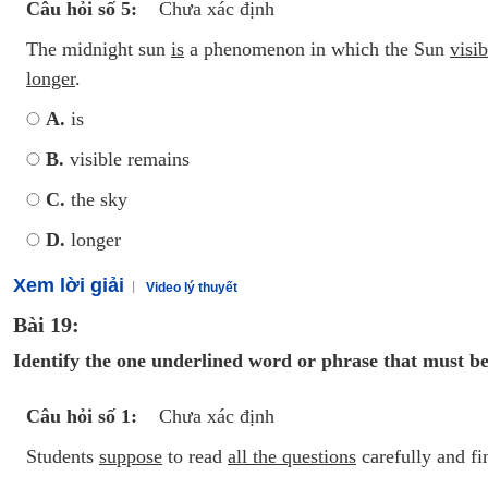
Câu hỏi số 5:
Chưa xác định
The midnight sun
is
a phenomenon in which the Sun
visi
longer
.
A.
is
B.
visible remains
C.
the sky
D.
longer
Xem lời giải
Video lý thuyết
Bài 19:
Identify the one underlined word or phrase that must be
Câu hỏi số 1:
Chưa xác định
Students
suppose
to read
all the questions
carefully and f