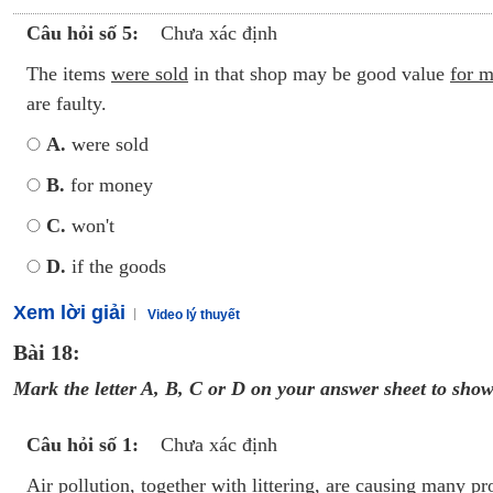
Câu hỏi số 5:
Chưa xác định
The items
were sold
in that shop may be good value
for 
are faulty.
A.
were sold
B.
for money
C.
won't
D.
if the goods
Xem lời giải
Video lý thuyết
Bài 18:
M
ark the letter A, B, C or D on your answer sheet to show
Câu hỏi số 1:
Chưa xác định
Air pollution, together
with littering
,
are causing
many pr