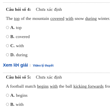
Câu hỏi số 4:
Chưa xác định
The
top
of the mountain
covered
with
snow
during
winter
A.
top
B.
covered
C.
with
D.
during
Xem lời giải
Video lý thuyết
Câu hỏi số 5:
Chưa xác định
A football match
begins
with
the ball
kicking forwards
fro
A.
begins
B.
with