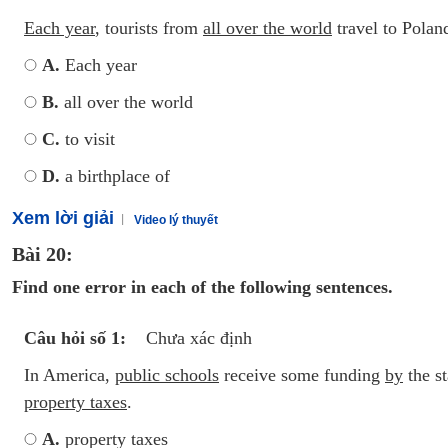
Each year
, tourists from
all over the world
travel to Pola
A.
Each year
B.
all over the world
C.
to visit
D.
a birthplace of
Xem lời giải
Video lý thuyết
Bài 20:
Find one error in each of the following sentences.
Câu hỏi số 1:
Chưa xác định
In America,
public schools
receive some funding
by
the s
property taxes
.
A.
property taxes