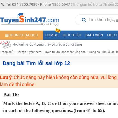
Học online lớp 5 cùng thầy cô giáo giỏi, nổi tiếng
Tel: 024.7300.7989 - Phone: 1800.6947
(Thời gian hỗ trợ từ 7h đến 2
Học online lớp 7 cùng thầy cô giáo giỏi
Học online lớp 6 cùng thầy cô giỏi, nổi tiếng
Học online lớp 8 cùng thầy cô giáo giỏi
CHỌN KHÓA HỌC
COMBO
GIỚI THIỆU
GIÁO VIÊN
HỌC T
2K13! Bứt Phá Lớp 5 Năm Học 2023 - 2024
Học online lớp 4 cùng thầy cô giáo giỏi, nổi tiếng
Trang chủ
Bài tập luyện thêm - Luyện thi đại học môn tiếng anh
Dạng bài Tìm lỗi sai l
Học online lớp 3 cùng thầy cô giáo giỏi, nổi tiếng
Học online lớp 2 với thầy cô giáo giỏi, nổi tiếng
Dạng bài Tìm lỗi sai lớp 12
2K6! Lộ Trình Sun 2024 - Ba bước luyện thi TN THPT - ĐH ít nhất 25 điểm
Lưu ý
: Chức năng này hiện không còn dùng nữa, vui lòng
Hot! Lễ hội đồng giá 449K - 499K toàn bộ khoá học tại Tuyensinh247 (Từ
làm đề thi online!
Khuyến Mãi Khoá Học 1K Chỉ Từ 11-13/09/2024
Đồng giá khóa học 499K - 399K (13/11-15/11)
Bài 16:
Khai giảng các khóa lớp 9 Toán - Lý - Hóa - Văn - Anh năm 2018
Mark the letter A, B, C or D on your answer sheet to in
Khai giảng khóa Ngữ văn 7 - xây nền vững chắc cho tương lai!
in each of the following questions..(from 61 to 65).
Luyện thi vào lớp 10 môn Toán, Văn, Hóa, Anh, Lý với giáo viên giỏi và nổi 