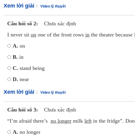
Xem lời giải
Video lý thuyết
Câu hỏi số 2:
Chưa xác định
I never sit
on
one of the front rows
in
the theater because
A.
on
B.
in
C.
stand being
D.
near
Xem lời giải
Video lý thuyết
Câu hỏi số 3:
Chưa xác định
“I’m afraid there’s
no longer
milk
left
in the fridge”. Do
A.
no longer