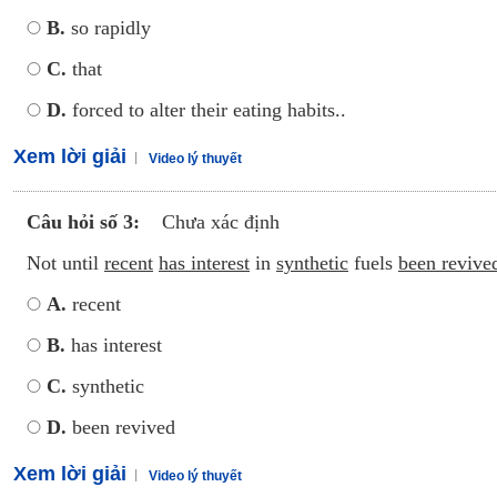
B.
so rapidly
C.
that
D.
forced to alter their eating habits..
Xem lời giải
Video lý thuyết
Câu hỏi số 3:
Chưa xác định
Not until
recent
has interest
in
synthetic
fuels
been revive
A.
recent
B.
has interest
C.
synthetic
D.
been revived
Xem lời giải
Video lý thuyết