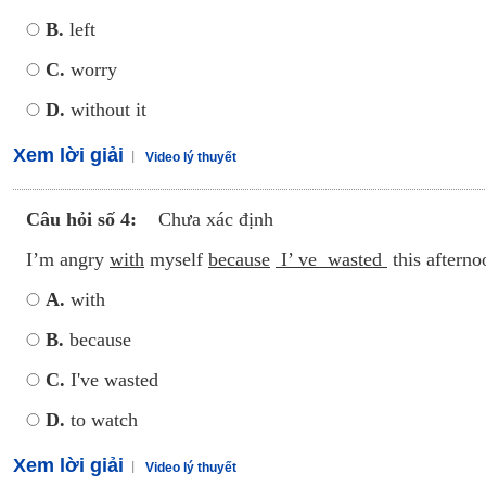
B.
left
C.
worry
D.
without it
Xem lời giải
Video lý thuyết
Câu hỏi số 4:
Chưa xác định
I’m angry
with
myself
because
I’ ve wasted
this aftern
A.
with
B.
because
C.
I've wasted
D.
to watch
Xem lời giải
Video lý thuyết