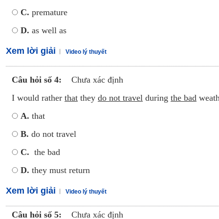
C.
premature
D.
as well as
Xem lời giải
Video lý thuyết
Câu hỏi số 4:
Chưa xác định
I would rather
that
they
do not travel
during
the bad
weathe
A.
that
B.
do not travel
C.
the bad
D.
they must return
Xem lời giải
Video lý thuyết
Câu hỏi số 5:
Chưa xác định