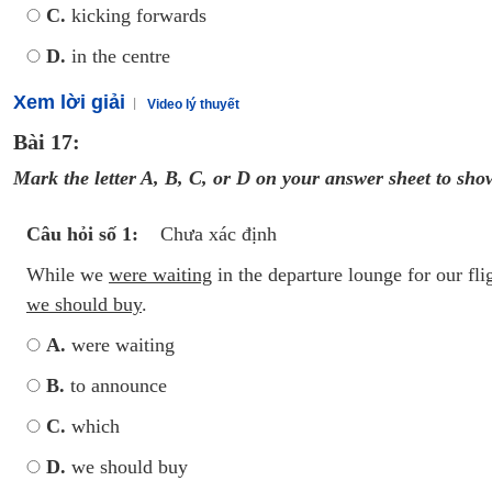
C.
kicking forwards
D.
in the centre
Xem lời giải
Video lý thuyết
Bài 17:
Mark the letter A, B, C, or D on your answer sheet to show
Câu hỏi số 1:
Chưa xác định
While we
were waiting
in the departure lounge for our fl
we should buy
.
A.
were waiting
B.
to announce
C.
which
D.
we should buy