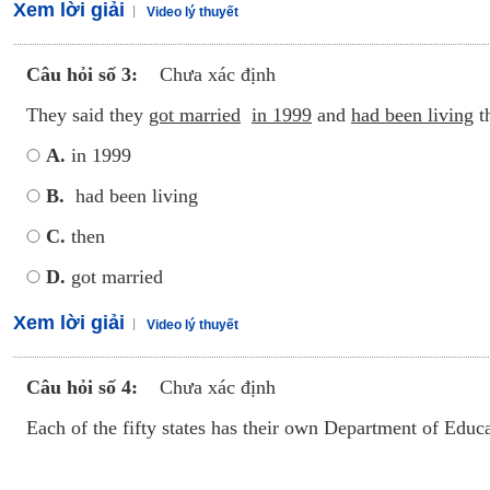
Xem lời giải
Video lý thuyết
Câu hỏi số 3:
Chưa xác định
They said they
got married
in 1999
and
had been living
t
A.
in 1999
B.
had been living
C.
then
D.
got married
Xem lời giải
Video lý thuyết
Câu hỏi số 4:
Chưa xác định
Each of the fifty states has their own Department of Educati