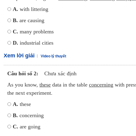
A.
with littering
B.
are causing
C.
many problems
D.
industrial cities
Xem lời giải
Video lý thuyết
Câu hỏi số 2:
Chưa xác định
As you know,
these
data in the table
concerning
with pres
the next experiment.
A.
these
B.
concerning
C.
are going