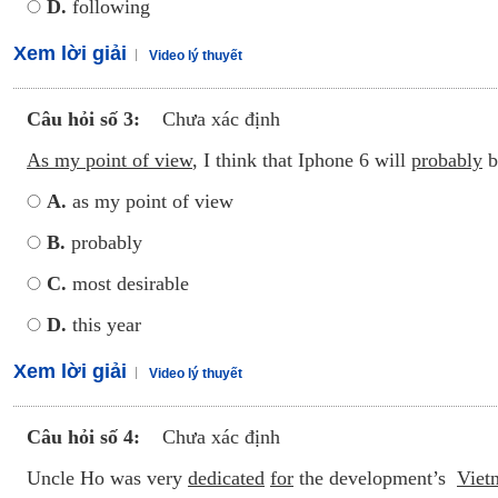
D.
following
Xem lời giải
Video lý thuyết
Câu hỏi số 3:
Chưa xác định
As my point of view
, I think that Iphone 6 will
probably
b
A.
as my point of view
B.
probably
C.
most desirable
D.
this year
Xem lời giải
Video lý thuyết
Câu hỏi số 4:
Chưa xác định
Uncle Ho was very
dedicated
for
the development’s
Viet