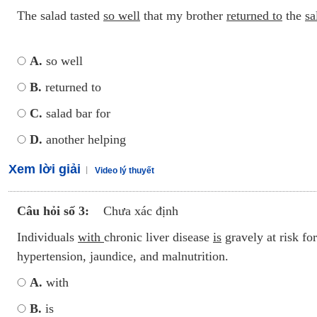
The salad tasted
so well
that my brother
returned to
the
sa
A.
so well
B.
returned to
C.
salad bar for
D.
another helping
Xem lời giải
Video lý thuyết
Câu hỏi số 3:
Chưa xác định
Individuals
with
chronic liver disease
is
gravely at risk for
hypertension, jaundice, and malnutrition.
A.
with
B.
is