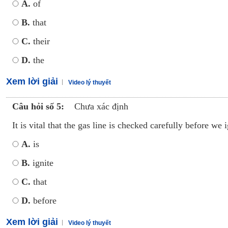
A.
of
B.
that
C.
their
D.
the
Xem lời giải
Video lý thuyết
Câu hỏi số 5:
Chưa xác định
It is vital that the gas line is checked carefully before we i
A.
is
B.
ignite
C.
that
D.
before
Xem lời giải
Video lý thuyết