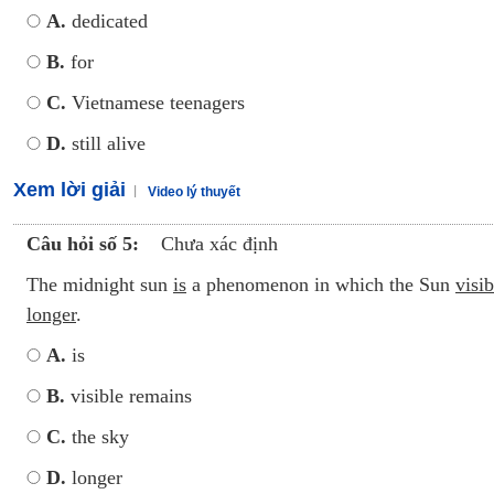
A.
dedicated
B.
for
C.
Vietnamese teenagers
D.
still alive
Xem lời giải
Video lý thuyết
Câu hỏi số 5:
Chưa xác định
The midnight sun
is
a phenomenon in which the Sun
visi
longer
.
A.
is
B.
visible remains
C.
the sky
D.
longer