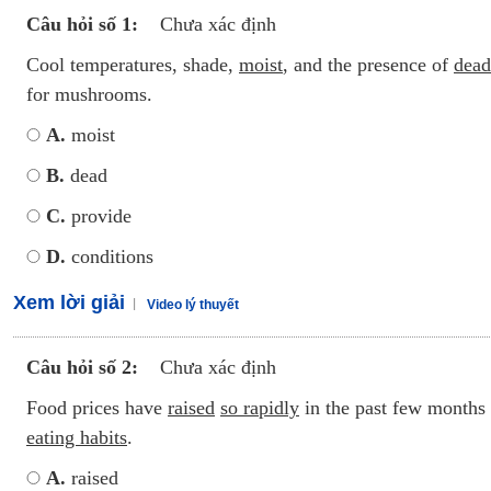
Câu hỏi số 1:
Chưa xác định
Cool temperatures, shade,
moist
, and the presence of
dead
for mushrooms.
A.
moist
B.
dead
C.
provide
D.
conditions
Xem lời giải
Video lý thuyết
Câu hỏi số 2:
Chưa xác định
Food prices have
raised
so rapidly
in the past few months
eating habits
.
A.
raised