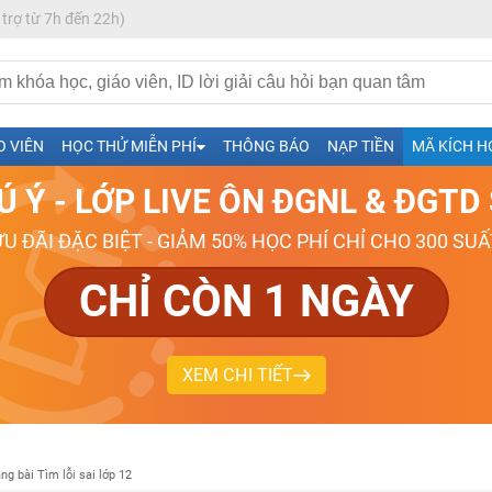
 trợ từ 7h đến 22h)
h- Sinh-Sử-Địa cùng Thầy Cô giỏi, nổi tiếng
O VIÊN
HỌC THỬ MIỄN PHÍ
THÔNG BÁO
NẠP TIỀN
MÃ KÍCH H
ng
Ú Ý - LỚP LIVE ÔN ĐGNL & ĐGT
026-2027
ƯU ĐÃI ĐẶC BIỆT - GIẢM 50% HỌC PHÍ CHỈ CHO 300 SUẤ
CHỈ CÒN 1 NGÀY
XEM CHI TIẾT
ng bài Tìm lỗi sai lớp 12