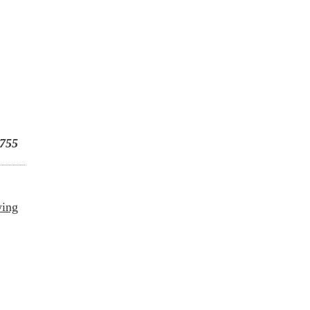
755
wing