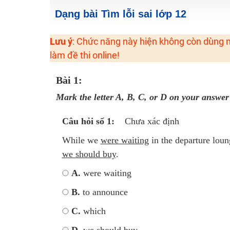
2K6! Lộ Trình Sun 2024 - Ba bước luyện thi TN THPT - Đ
Dạng bài Tìm lỗi sai lớp 12
Hot! Lễ hội đồng giá 449K - 499K toàn bộ khoá học tại
Lưu ý
: Chức năng này hiện không còn dùng n
Khuyến Mãi Khoá Học 1K Chỉ Từ 11-13/09/2024
làm đề thi online!
Đồng giá khóa học 499K - 399K (13/11-15/11)
Khai giảng các khóa lớp 9 Toán - Lý - Hóa - Văn - Anh 
Bài 1:
Khai giảng khóa Ngữ văn 7 - xây nền vững chắc cho tươn
Mark the letter A, B, C, or D on your answer 
Luyện thi vào lớp 10 môn Toán, Văn, Hóa, Anh, Lý với giáo
Câu hỏi số 1:
Chưa xác định
While we
were waiting
in the departure loun
we should buy
.
A.
were waiting
B.
to announce
C.
which