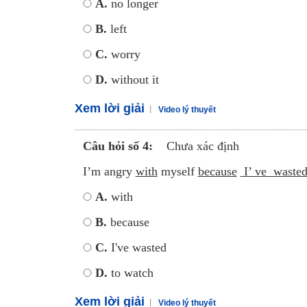
A.
no longer
B.
left
C.
worry
D.
without it
Xem lời giải
Video lý thuyết
Câu hỏi số 4:
Chưa xác định
I’m angry
with
myself
because
I’ ve waste
A.
with
B.
because
C.
I've wasted
D.
to watch
Xem lời giải
Video lý thuyết