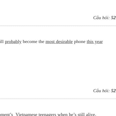
Câu hỏi:
52
ill
probably
become the
most desirable
phone
this year
Câu hỏi:
52
pment’s
Vietnamese teenagers
when he’s
still alive.