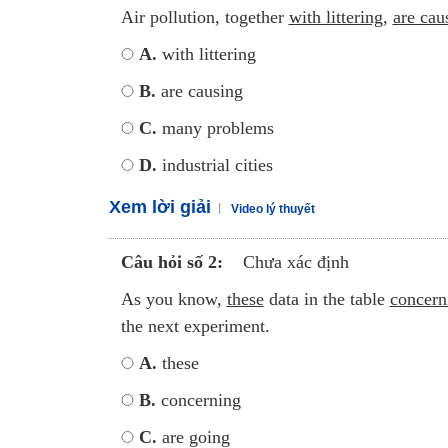
Air pollution, together
with littering
,
are cau
A.
with littering
B.
are causing
C.
many problems
D.
industrial cities
Xem lời giải
Video lý thuyết
Câu hỏi số 2:
Chưa xác định
As you know,
these
data in the table
concern
the next experiment.
A.
these
B.
concerning
C.
are going