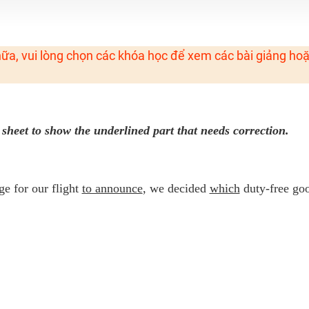
H ít nhất 25 điểm
 Tuyensinh247 (Từ 16-18/07/2025)
ữa, vui lòng chọn các khóa học để xem các bài giảng ho
năm 2018
g lai!
sheet to show the underlined part that needs correction.
 viên giỏi và nổi tiếng
ge for our flight
to announce
, we decided
which
duty-free go