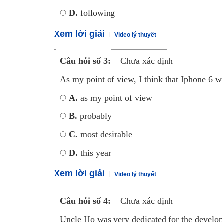
D.
following
Xem lời giải
Video lý thuyết
Câu hỏi số 3:
Chưa xác định
As my point of view
, I think that Iphone 6 w
A.
as my point of view
B.
probably
C.
most desirable
D.
this year
Xem lời giải
Video lý thuyết
Câu hỏi số 4:
Chưa xác định
Uncle Ho was very
dedicated
for
the develo