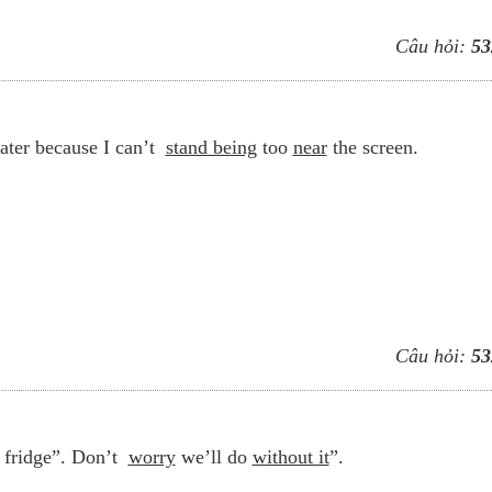
Câu hỏi:
53
ater because I can’t
stand being
too
near
the screen.
Câu hỏi:
53
 fridge”. Don’t
worry
we’ll do
without it
”.