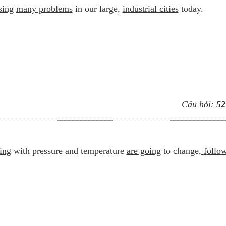
sing
many problems
in our large,
industrial cities
today.
Câu hỏi:
52
ing
with pressure and temperature
are going
to change,
f
ollo