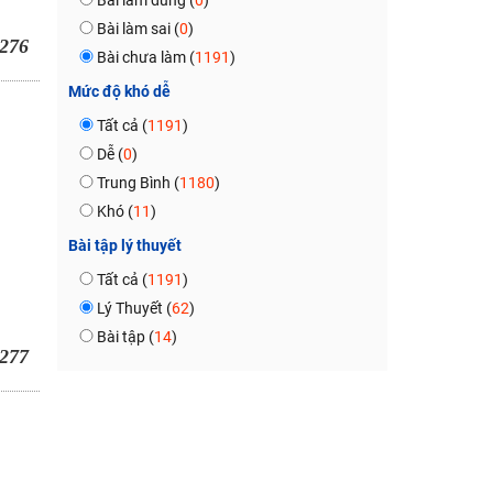
Bài làm đúng (
0
)
Bài làm sai (
0
)
276
Bài chưa làm (
1191
)
Mức độ khó dễ
Tất cả (
1191
)
Dễ (
0
)
Trung Bình (
1180
)
Khó (
11
)
Bài tập lý thuyết
Tất cả (
1191
)
Lý Thuyết (
62
)
Bài tập (
14
)
277