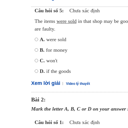
Câu hỏi số 5:
Chưa xác định
The items
were sold
in that shop may be go
are faulty.
A.
were sold
B.
for money
C.
won't
D.
if the goods
Xem lời giải
Video lý thuyết
Bài 2:
M
ark the letter A, B, C or D on your answer 
Câu hỏi số 1:
Chưa xác định