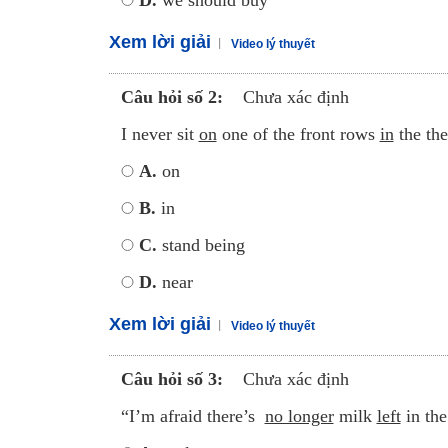
D.
we should buy
Xem lời giải
Video lý thuyết
Câu hỏi số 2:
Chưa xác định
I never sit
on
one of the front rows
in
the the
A.
on
B.
in
C.
stand being
D.
near
Xem lời giải
Video lý thuyết
Câu hỏi số 3:
Chưa xác định
“I’m afraid there’s
no longer
milk
left
in the