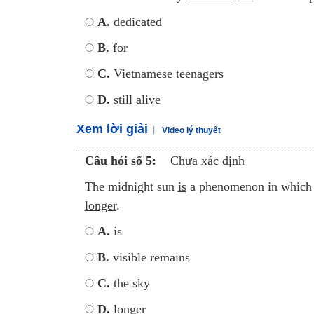
A.
dedicated
B.
for
C.
Vietnamese teenagers
D.
still alive
Xem lời giải
Video lý thuyết
Câu hỏi số 5:
Chưa xác định
The midnight sun
is
a phenomenon in which
longer
.
A.
is
B.
visible remains
C.
the sky
D.
longer