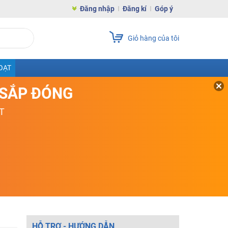
Đăng nhập
Đăng kí
Góp ý
Giỏ hàng của tôi
OẠT
D SẮP ĐÓNG
T
HỖ TRỢ - HƯỚNG DẪN