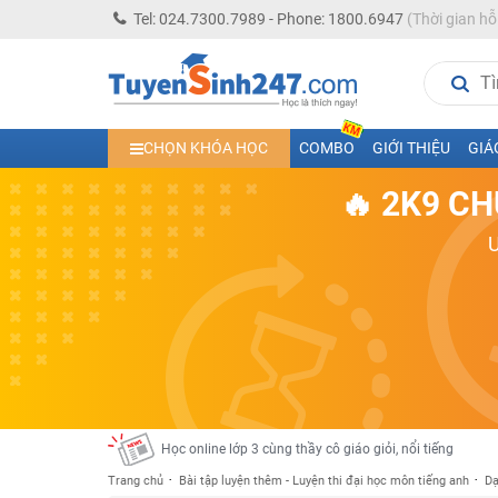
Tel: 024.7300.7989 - Phone: 1800.6947
(Thời gian hỗ
Học trực tuyến lớp 10 các môn Toán - Lý - Hóa - Văn - An
CHỌN KHÓA HỌC
COMBO
GIỚI THIỆU
GIÁ
Học trực tuyến lớp 11 đủ môn cùng Thầy Cô giỏi, nổi tiế
🔥 2K9 CH
Học online trực tuyến cấp Tiểu học và THCS năm học 2
Học online lớp 5 cùng thầy cô giáo giỏi, nổi tiếng
Học online lớp 7 cùng thầy cô giáo giỏi
Học online lớp 6 cùng thầy cô giỏi, nổi tiếng
Học online lớp 8 cùng thầy cô giáo giỏi
2K13! Bứt Phá Lớp 5 Năm Học 2023 - 2024
Học online lớp 4 cùng thầy cô giáo giỏi, nổi tiếng
Học online lớp 3 cùng thầy cô giáo giỏi, nổi tiếng
Trang chủ
Bài tập luyện thêm - Luyện thi đại học môn tiếng anh
Dạ
Học online lớp 2 với thầy cô giáo giỏi, nổi tiếng