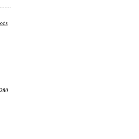
oods
280