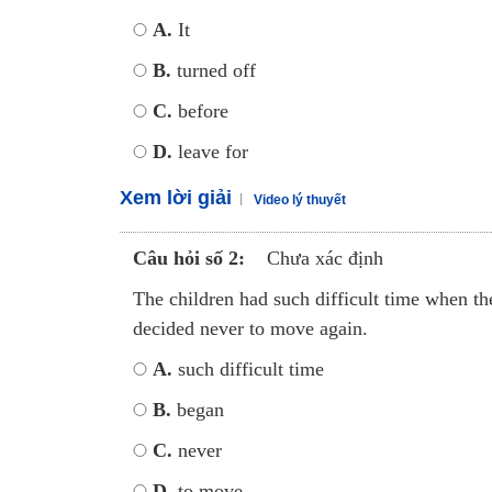
A.
It
B.
turned off
C.
before
D.
leave for
Xem lời giải
Video lý thuyết
Câu hỏi số 2:
Chưa xác định
The children had such difficult time when th
decided never to move again.
A.
such difficult time
B.
began
C.
never
D.
to move