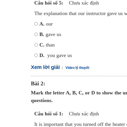
Câu hỏi số 5:
Chưa xác định
The explanation that our instructor gave us w
A.
our
B.
gave us
C.
than
D.
you gave us
Xem lời giải
Video lý thuyết
Bài 2:
Mark the letter A, B, C, or D to show the un
questions.
Câu hỏi số 1:
Chưa xác định
It is important that you turned off the heate