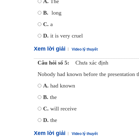
A.
The
B.
long
C.
a
D.
it is very cruel
Xem lời giải
Video lý thuyết
Câu hỏi số 5:
Chưa xác định
Nobody had known before the presentation tha
A.
had known
B.
the
C.
will receive
D.
the
Xem lời giải
Video lý thuyết