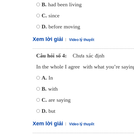
B.
had been living
C.
since
D.
before moving
Xem lời giải
Video lý thuyết
Câu hỏi số 4:
Chưa xác định
In the whole I agree with what you’re saying
A.
In
B.
with
C.
are saying
D.
but
Xem lời giải
Video lý thuyết