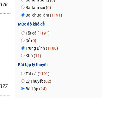
Bài làm đúng (
0
)
376
Bài làm sai (
0
)
Bài chưa làm (
1191
)
Mức độ khó dễ
Tất cả (
1191
)
Dễ (
0
)
Trung Bình (
1180
)
Khó (
11
)
Bài tập lý thuyết
Tất cả (
1191
)
Lý Thuyết (
62
)
377
Bài tập (
14
)