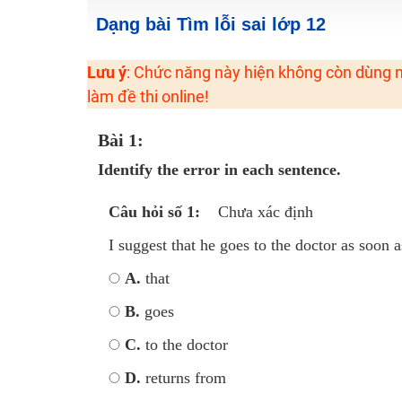
Học online lớp 2 với thầy cô giáo giỏi, nổi tiếng
Dạng bài Tìm lỗi sai lớp 12
2K6! Lộ Trình Sun 2024 - Ba bước luyện thi TN THPT - Đ
Lưu ý
: Chức năng này hiện không còn dùng n
Hot! Lễ hội đồng giá 449K - 499K toàn bộ khoá học tại
làm đề thi online!
Khuyến Mãi Khoá Học 1K Chỉ Từ 11-13/09/2024
Đồng giá khóa học 499K - 399K (13/11-15/11)
Bài 1:
Khai giảng các khóa lớp 9 Toán - Lý - Hóa - Văn - Anh 
Identify the error in each sentence.
Khai giảng khóa Ngữ văn 7 - xây nền vững chắc cho tươn
Câu hỏi số 1:
Chưa xác định
Luyện thi vào lớp 10 môn Toán, Văn, Hóa, Anh, Lý với giáo
I suggest that he goes to the doctor as soon 
A.
that
B.
goes
C.
to the doctor
D.
returns from