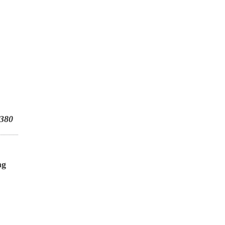
380
ng