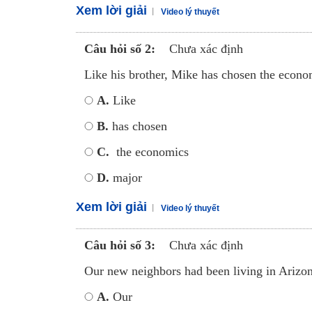
Xem lời giải
Video lý thuyết
Câu hỏi số 2:
Chưa xác định
Like his brother, Mike has chosen the econom
A.
Like
B.
has chosen
C.
the economics
D.
major
Xem lời giải
Video lý thuyết
Câu hỏi số 3:
Chưa xác định
Our new neighbors had been living in Arizona
A.
Our