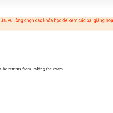
H ít nhất 25 điểm
ữa, vui lòng chọn các khóa học để xem các bài giảng ho
 Tuyensinh247 (Từ 16-18/07/2025)
năm 2018
g lai!
 viên giỏi và nổi tiếng
as he returns from taking the exam.