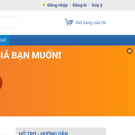
Đăng nhập
Đăng kí
Góp ý
Giỏ hàng của tôi
OẠT
GIÁ BẠN MUỐN❗
HỖ TRỢ - HƯỚNG DẪN