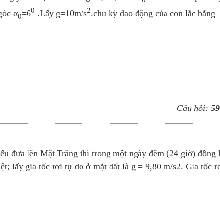
0
2
góc α
=6
.Lấy g=10m/s
.chu kỳ dao động của con lắc bằng
0
Câu hỏi:
59
ếu đưa lên Mặt Trăng thì trong một ngày đêm (24 giờ) đồng 
; lấy gia tốc rơi tự do ở mặt đất là g = 9,80 m/s2. Gia tốc rơ