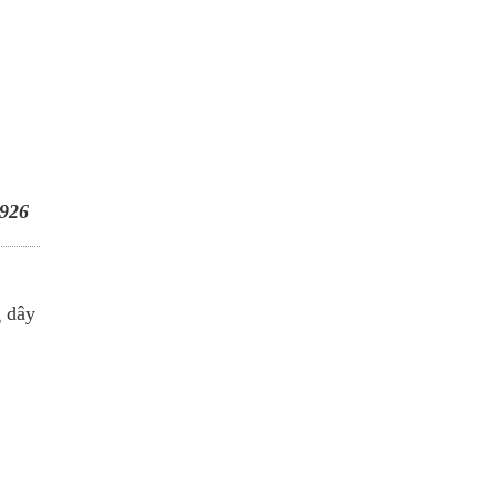
926
g dây