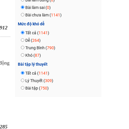
Bài làm đúng (
0
)
Bài làm sai (
0
)
Bài chưa làm (
1141
)
Mức độ khó dễ
912
Tất cả (
1141
)
Dễ (
264
)
Trung Bình (
790
)
Khó (
87
)
 động
Bài tập lý thuyết
Tất cả (
1141
)
Lý Thuyết (
309
)
Bài tập (
750
)
285