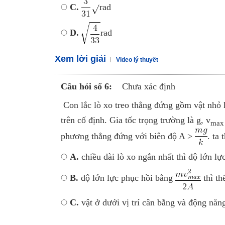
C.
rad
D.
rad
Xem lời giải
Video lý thuyết
Câu hỏi số 6:
Chưa xác định
Con lắc lò xo treo thẳng đứng gồm vật nhỏ k
trên cố định. Gia tốc trọng trường là g, v
max
phương thẳng đứng với biên độ A >
. ta 
A.
chiều dài lò xo ngắn nhất thì độ lớ
B.
độ lớn lực phục hồi bằng
thì th
C.
vật ở dưới vị trí cân bằng và động năng