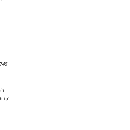
745
hồ
i tự