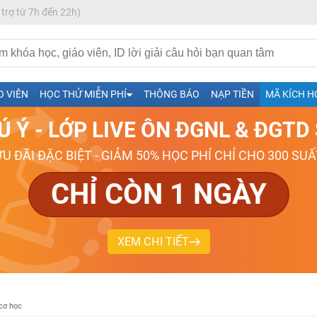
 trợ từ 7h đến 22h)
h- Sinh-Sử-Địa cùng Thầy Cô giỏi, nổi tiếng
ng
O VIÊN
HỌC THỬ MIỄN PHÍ
THÔNG BÁO
NẠP TIỀN
MÃ KÍCH H
026-2027
Ú Ý - LỚP LIVE ÔN ĐGNL & ĐGT
ƯU ĐÃI ĐẶC BIỆT - GIẢM 50% HỌC PHÍ CHỈ CHO 300 SUẤ
CHỈ CÒN 1 NGÀY
XEM CHI TIẾT
cơ học
H ít nhất 25 điểm