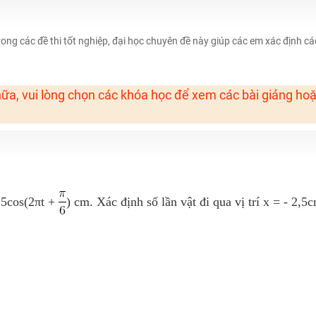
 Tuyensinh247 (Từ 16-18/07/2025)
ong các đề thi tốt nghiệp, đại học chuyên đề này giúp các em xác định cá
năm 2018
ữa, vui lòng chọn các khóa học để xem các bài giảng ho
g lai!
 viên giỏi và nổi tiếng
 5cos(2πt +
) cm. Xác định số lần vật đi qua vị trí x = - 2,5