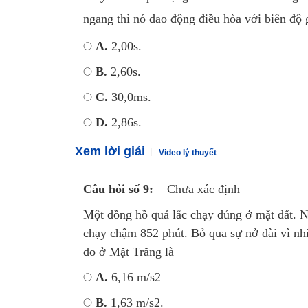
ngang thì nó dao động điều hòa với biên độ 
A.
2,00s.
B.
2,60s.
C.
30,0ms.
D.
2,86s.
Xem lời giải
Video lý thuyết
Câu hỏi số 9:
Chưa xác định
Một đồng hồ quả lắc chạy đúng ở mặt đất. N
chạy chậm 852 phút. Bỏ qua sự nở dài vì nhiệt
do ở Mặt Trăng là
A.
6,16 m/s2
B.
1,63 m/s2.