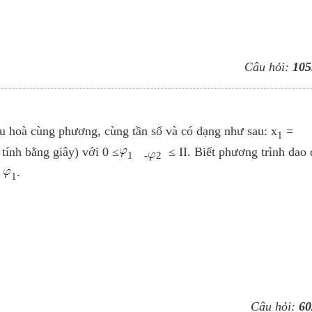
Câu hỏi:
105
ều hoà cùng phương, cùng tần số và có dạng như sau: x
=
1
 tính bằng giây) với 0 ≤
≤ II. Biết phương trình dao
1 -
2
h
.
1
Câu hỏi:
60