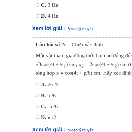
C.
3 lần
D.
4 lần
Xem lời giải
Video lý thuyết
Câu hỏi số 2:
Chưa xác định
Một vật tham gia đồng thời hai dao động đi
√3cos(4t +
) cm, x
= 2cos(4t +
) cm (t
1
2
2
tổng hợp x = cos(4t + p/6) cm. Hãy xác địn
A.
2π /3
B.
π /6
C.
-π /6
D.
π /2
Xem lời giải
Video lý thuyết