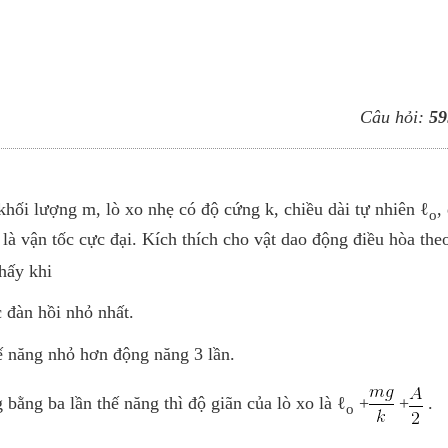
Câu hỏi:
59
hối lượng m, lò xo nhẹ có độ cứng k, chiều dài tự nhiên ℓ
,
o
là vận tốc cực đại. Kích thích cho vật dao động điều hòa the
thấy khi
n lực đàn hồi nhỏ nhất.
ế năng nhỏ hơn động năng 3 lần.
 bằng ba lần thế năng thì độ giãn của lò xo là ℓ
+
+
o