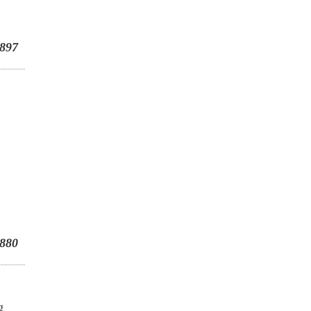
897
880
g