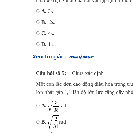
nhất để trạng thái của hai vật lặp lại như ban
A.
3s
B.
2s.
C.
4s.
D.
1 s.
Xem lời giải
Video lý thuyết
Câu hỏi số 5:
Chưa xác định
Một con lắc đơn dao động điều hòa trong trư
lớn nhất gấp 1,1 lần độ lớn lực căng dây nhỏ
A.
rad
B.
rad