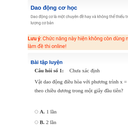
Hot! Lễ hội đồng giá 449K - 499K toàn bộ khoá học tại
Dao động cơ học
Khuyến Mãi Khoá Học 1K Chỉ Từ 11-13/09/2024
Dao động cơ là một chuyên đề hay và không thể thiếu tr
lượng cơ bản
Đồng giá khóa học 499K - 399K (13/11-15/11)
Khai giảng các khóa lớp 9 Toán - Lý - Hóa - Văn - Anh 
Lưu ý
: Chức năng này hiện không còn dùng n
Khai giảng khóa Ngữ văn 7 - xây nền vững chắc cho tươn
làm đề thi online!
Luyện thi vào lớp 10 môn Toán, Văn, Hóa, Anh, Lý với giáo
Bài tập luyện
Câu hỏi số 1:
Chưa xác định
Vật dao động điều hòa với phương trình x =
theo chiều dương trong một giây đầu tiên?
A.
1 lần
B.
2 lần