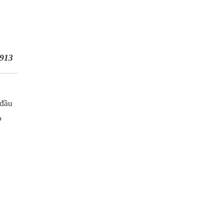
913
 đầu
o
.