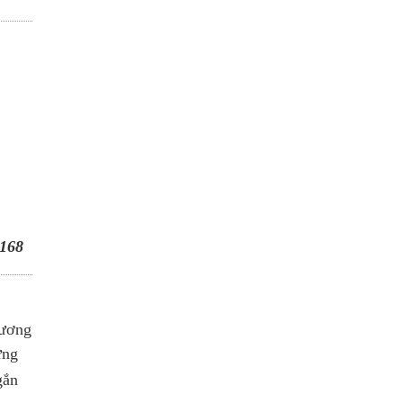
168
tương
ưng
gắn