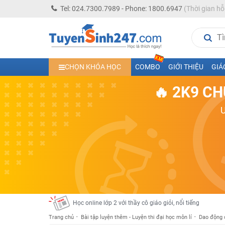
Tel: 024.7300.7989 - Phone: 1800.6947
(Thời gian hỗ
Học trực tuyến lớp 10 các môn Toán - Lý - Hóa - Văn - An
Học trực tuyến lớp 11 đủ môn cùng Thầy Cô giỏi, nổi tiế
CHỌN KHÓA HỌC
COMBO
GIỚI THIỆU
GIÁ
Học online trực tuyến cấp Tiểu học và THCS năm học 2
🔥 2K9 CH
Học online lớp 5 cùng thầy cô giáo giỏi, nổi tiếng
Học online lớp 7 cùng thầy cô giáo giỏi
Học online lớp 6 cùng thầy cô giỏi, nổi tiếng
Học online lớp 8 cùng thầy cô giáo giỏi
2K13! Bứt Phá Lớp 5 Năm Học 2023 - 2024
Học online lớp 4 cùng thầy cô giáo giỏi, nổi tiếng
Học online lớp 3 cùng thầy cô giáo giỏi, nổi tiếng
Học online lớp 2 với thầy cô giáo giỏi, nổi tiếng
Trang chủ
Bài tập luyện thêm - Luyện thi đại học môn lí
Dao động 
2K6! Lộ Trình Sun 2024 - Ba bước luyện thi TN THPT - Đ