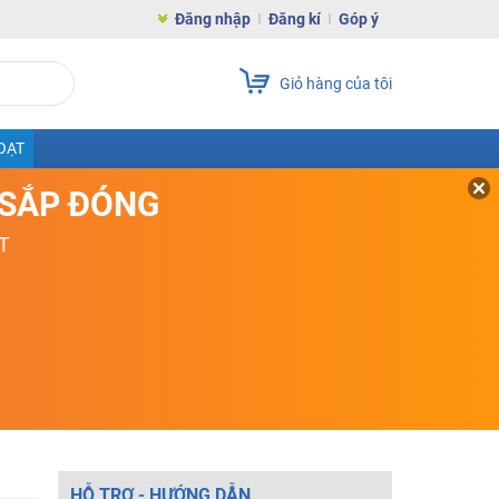
Đăng nhập
Đăng kí
Góp ý
Giỏ hàng của tôi
OẠT
D SẮP ĐÓNG
T
HỖ TRỢ - HƯỚNG DẪN