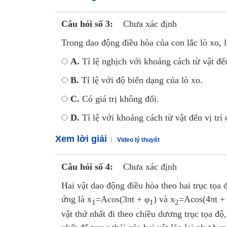
Câu hỏi số 3:
Chưa xác định
Trong dao động điều hòa của con lắc lò xo, l
A.
Tỉ lệ nghịch với khoảng cách từ vật đ
B.
Tỉ lệ với độ biến dạng của lò xo.
C.
Có giá trị không đổi.
D.
Tỉ lệ với khoảng cách từ vật đến vị trí
Xem lời giải
Video lý thuyết
Câu hỏi số 4:
Chưa xác định
Hai vật dao động điều hòa theo hai trục tọa
ứng là x
=Acos(3πt + φ
) và x
=Acos(4πt +
1
1
2
vật thứ nhất đi theo chiều dương trục tọa độ