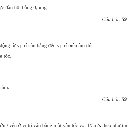
lực đàn hồi bằng 0,5mg.
Câu hỏi:
59
ng từ vị trí cân bằng đến vị trí biên âm thì
vectơ gia tốc.
 tăng.
 giá trị âm.
giảm.
Câu hỏi:
59
ng yên ở vị trí cân bằng một vận tốc v
=1/3m/s theo phươn
0