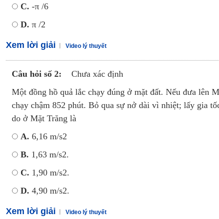
C.
-π /6
D.
π /2
Xem lời giải
Video lý thuyết
Câu hỏi số 2:
Chưa xác định
Một đồng hồ quả lắc chạy đúng ở mặt đất. Nếu đưa lên M
chạy chậm 852 phút. Bỏ qua sự nở dài vì nhiệt; lấy gia tốc
do ở Mặt Trăng là
A.
6,16 m/s2
B.
1,63 m/s2.
C.
1,90 m/s2.
D.
4,90 m/s2.
Xem lời giải
Video lý thuyết