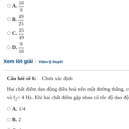
A.
B.
C.
D.
Xem lời giải
Video lý thuyết
Câu hỏi số 6:
Chưa xác định
Hai chất điểm dao động điều hoà trên một đường thẳng, cùn
và f
= 4 Hz. Khi hai chất điểm gặp nhau có tốc độ dao đ
2
A.
1/4
B.
2