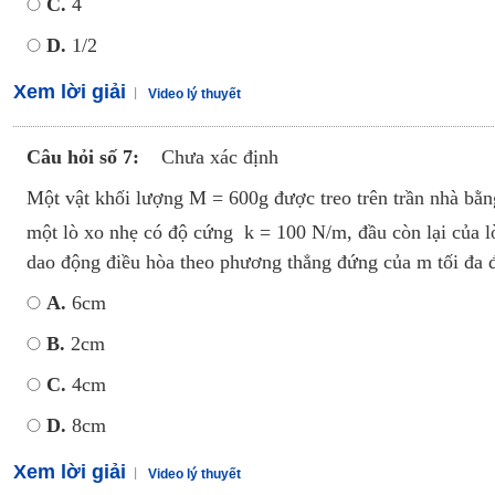
C.
4
D.
1/2
Xem lời giải
Video lý thuyết
Câu hỏi số 7:
Chưa xác định
Một vật khối lượng M = 600g được treo trên trần nhà bằn
một lò xo nhẹ có độ cứng k = 100 N/m, đầu còn lại của l
dao động điều hòa theo phương thẳng đứng của m tối đa đ
A.
6cm
B.
2cm
C.
4cm
D.
8cm
Xem lời giải
Video lý thuyết