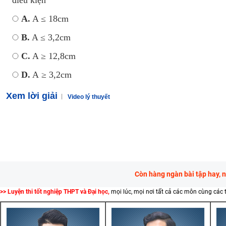
A.
A ≤ 18cm
B.
A ≤ 3,2cm
C.
A ≥ 12,8cm
D.
A ≥ 3,2cm
Xem lời giải
Video lý thuyết
Còn hàng ngàn bài tập hay, 
>> Luyện thi tốt nghiệp THPT và Đại học,
mọi lúc, mọi nơi tất cả các môn cùng các 