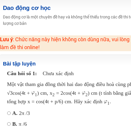
2K6! Lộ Trình Sun 2024 - Ba bước luyện thi TN THPT - ĐH ít nhất 25 điểm
Dao động cơ học
Hot! Lễ hội đồng giá 449K - 499K toàn bộ khoá học tại Tuyensinh247 (Từ
Dao động cơ là một chuyên đề hay và không thể thiếu trong các đề thi t
lượng cơ bản
Khuyến Mãi Khoá Học 1K Chỉ Từ 11-13/09/2024
Đồng giá khóa học 499K - 399K (13/11-15/11)
Lưu ý
: Chức năng này hiện không còn dùng nữa, vui lòng
Khai giảng các khóa lớp 9 Toán - Lý - Hóa - Văn - Anh năm 2018
làm đề thi online!
Khai giảng khóa Ngữ văn 7 - xây nền vững chắc cho tương lai!
Luyện thi vào lớp 10 môn Toán, Văn, Hóa, Anh, Lý với giáo viên giỏi và nổi 
Bài tập luyện
Câu hỏi số 1:
Chưa xác định
Một vật tham gia đồng thời hai dao động điều hoà cùng p
√3cos(4t +
) cm, x
= 2cos(4t +
) cm (t tính bằng gi
1
2
2
tổng hợp x = cos(4t + p/6) cm. Hãy xác định
.
1
A.
2π /3
B.
π /6