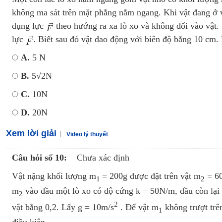
không ma sát trên mặt phẳng nằm ngang. Khi vật đang ở vị
dụng lực
theo hướng ra xa lò xo và không đổi vào vật. 
lực
. Biết sau đó vật dao động với biên độ bằng 10 cm.
A.
5 N
B.
5√2N
C.
10N
D.
20N
Xem lời giải
Video lý thuyết
Câu hỏi số 10:
Chưa xác định
Vật nặng khối lượng m
= 200g được đặt trên vật m
= 60
1
2
m
vào đầu một lò xo có độ cứng k = 50N/m, đầu còn lại 
2
2
vật bằng 0,2. Lấy g = 10m/s
. Để vật m
không trượt trê
1
điều kiện