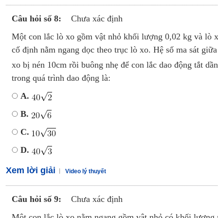
Câu hỏi số 8:
Chưa xác định
Một con lắc lò xo gồm vật nhỏ khối lượng 0,02 kg và lò 
cố định nằm ngang dọc theo trục lò xo. Hệ số ma sát giữa g
xo bị nén 10cm rồi buông nhẹ để con lắc dao động tắt dần
trong quá trình dao động là:
A.
B.
C.
D.
Xem lời giải
Video lý thuyết
Câu hỏi số 9:
Chưa xác định
Một con lắc lò xo nằm ngang gồm vật nhỏ có khối lượng 