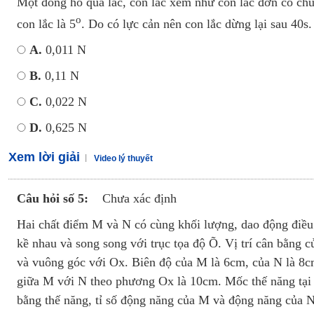
Một đồng hồ quả lắc, con lắc xem như con lắc đơn có chu
o
con lắc là 5
. Do có lực cản nên con lắc dừng lại sau 40s
A.
0,011 N
B.
0,11 N
C.
0,022 N
D.
0,625 N
Xem lời giải
Video lý thuyết
Câu hỏi số 5:
Chưa xác định
Hai chất điểm M và N có cùng khối lượng, dao động điều
kề nhau và song song với trục tọa độ Õ. Vị trí cân bằng 
và vuông góc với Ox. Biên độ của M là 6cm, của N là 8cm
giữa M với N theo phương Ox là 10cm. Mốc thế năng tại vi
bằng thế năng, tỉ số động năng của M và động năng của N