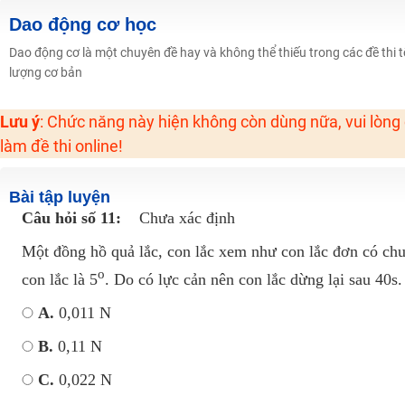
Học online lớp 2 với thầy cô giáo giỏi, nổi tiếng
Dao động cơ học
2K6! Lộ Trình Sun 2024 - Ba bước luyện thi TN THPT - ĐH ít nhất 25 điểm
Dao động cơ là một chuyên đề hay và không thể thiếu trong các đề thi t
lượng cơ bản
Hot! Lễ hội đồng giá 449K - 499K toàn bộ khoá học tại Tuyensinh247 (Từ
Khuyến Mãi Khoá Học 1K Chỉ Từ 11-13/09/2024
Lưu ý
: Chức năng này hiện không còn dùng nữa, vui lòng
Đồng giá khóa học 499K - 399K (13/11-15/11)
làm đề thi online!
Khai giảng các khóa lớp 9 Toán - Lý - Hóa - Văn - Anh năm 2018
Khai giảng khóa Ngữ văn 7 - xây nền vững chắc cho tương lai!
Bài tập luyện
Luyện thi vào lớp 10 môn Toán, Văn, Hóa, Anh, Lý với giáo viên giỏi và nổi 
Câu hỏi số 11:
Chưa xác định
Một đồng hồ quả lắc, con lắc xem như con lắc đơn có chu
o
con lắc là 5
. Do có lực cản nên con lắc dừng lại sau 40s
A.
0,011 N
B.
0,11 N
C.
0,022 N