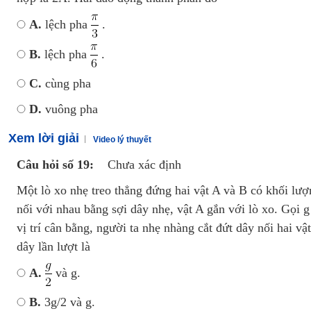
A.
lệch pha
.
B.
lệch pha
.
C.
cùng pha
D.
vuông pha
Xem lời giải
Video lý thuyết
Câu hỏi số 19:
Chưa xác định
Một lò xo nhẹ treo thẳng đứng hai vật A và B có khối lươ
nối với nhau bằng sợi dây nhẹ, vật A gắn với lò xo. Gọi g
vị trí cân bằng, người ta nhẹ nhàng cắt đứt dây nối hai vâ
dây lần lượt là
A.
và g.
B.
3g/2 và g.