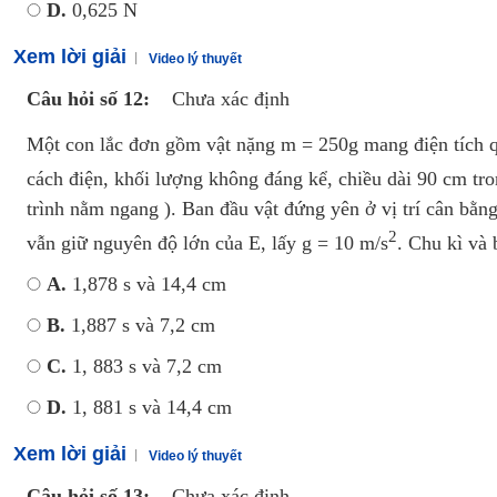
D.
0,625 N
Xem lời giải
Video lý thuyết
Câu hỏi số 12:
Chưa xác định
Một con lắc đơn gồm vật nặng m = 250g mang điện tích 
cách điện, khối lượng không đáng kể, chiều dài 90 cm tro
trình nằm ngang ). Ban đầu vật đứng yên ở vị trí cân bằn
2
vẫn giữ nguyên độ lớn của E, lấy g = 10 m/s
. Chu kì và
A.
1,878 s và 14,4 cm
B.
1,887 s và 7,2 cm
C.
1, 883 s và 7,2 cm
D.
1, 881 s và 14,4 cm
Xem lời giải
Video lý thuyết
Câu hỏi số 13:
Chưa xác định