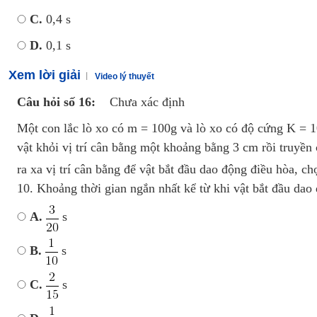
C.
0,4 s
D.
0,1 s
Xem lời giải
Video lý thuyết
Câu hỏi số 16:
Chưa xác định
Một con lắc lò xo có m = 100g và lò xo có độ cứng K =
vật khỏi vị trí cân bằng một khoảng bằng 3 cm rồi truyền
ra xa vị trí cân bằng để vật bắt đầu dao động điều hòa, ch
10. Khoảng thời gian ngắn nhất kể từ khi vật bắt đầu dao 
A.
s
B.
s
C.
s