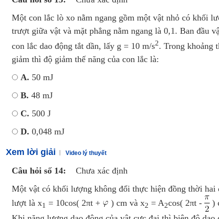
Một con lắc lò xo nằm ngang gồm một vật nhỏ có khối lư
trượt giữa vật và mặt phẳng nằm ngang là 0,1. Ban đầu vật
2
con lắc dao động tắt dần, lấy g = 10 m/s
. Trong khoảng t
giảm thì độ giảm thế năng của con lắc là:
A.
50 mJ
B.
48 mJ
C.
500 J
D.
0,048 mJ
Xem lời giải
Video lý thuyết
Câu hỏi số 14:
Chưa xác định
Một vật có khối lượng không đổi thực hiện đồng thời hai
lượt là x
= 10cos( 2πt +
) cm và x
= A
cos( 2πt -
) 
1
2
2
Khi năng lượng dao động của vật cực đại thì biên độ dao