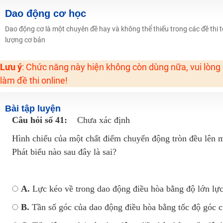
Học online lớp 2 với thầy cô giáo giỏi, nổi tiếng
Dao động cơ học
2K6! Lộ Trình Sun 2024 - Ba bước luyện thi TN THPT - ĐH ít nhất 25 điểm
Dao động cơ là một chuyên đề hay và không thể thiếu trong các đề thi t
lượng cơ bản
Hot! Lễ hội đồng giá 449K - 499K toàn bộ khoá học tại Tuyensinh247 (Từ
Khuyến Mãi Khoá Học 1K Chỉ Từ 11-13/09/2024
Lưu ý
: Chức năng này hiện không còn dùng nữa, vui lòng
Đồng giá khóa học 499K - 399K (13/11-15/11)
làm đề thi online!
Khai giảng các khóa lớp 9 Toán - Lý - Hóa - Văn - Anh năm 2018
Khai giảng khóa Ngữ văn 7 - xây nền vững chắc cho tương lai!
Bài tập luyện
Luyện thi vào lớp 10 môn Toán, Văn, Hóa, Anh, Lý với giáo viên giỏi và nổi 
Câu hỏi số 41:
Chưa xác định
Hình chiếu của một chất điểm chuyển động tròn đều lên m
Phát biểu nào sau đây là sai?
A.
Lực kéo về trong dao động điều hòa bằng độ lớn lự
B.
Tần số góc của dao động điều hòa bằng tốc độ góc 