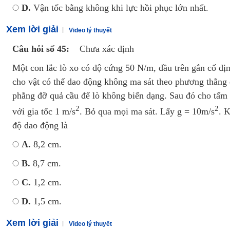
D.
Vận tốc bằng không khi lực hồi phục lớn nhất.
Xem lời giải
Video lý thuyết
Câu hỏi số 45:
Chưa xác định
Một con lắc lò xo có độ cứng 50 N/m, đầu trên gắn cố địn
cho vật có thể dao động không ma sát theo phương thẳng 
phẳng đỡ quả cầu để lò không biến dạng. Sau đó cho tấ
2
2
với gia tốc 1 m/s
. Bỏ qua mọi ma sát. Lấy g = 10m/s
. 
độ dao động là
A.
8,2 cm.
B.
8,7 cm.
C.
1,2 cm.
D.
1,5 cm.
Xem lời giải
Video lý thuyết