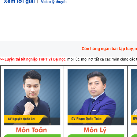
Xem lời giải
Video lý thuyết
Còn hàng ngàn bài tập hay, 
>> Luyện thi tốt nghiệp THPT và Đại học,
mọi lúc, mọi nơi tất cả các môn cùng các 