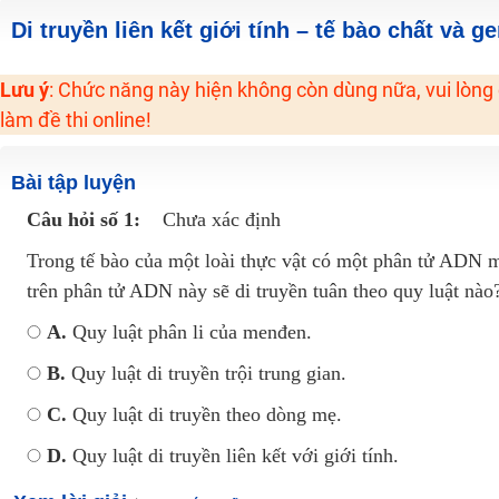
2K6! Lộ Trình Sun 2024 - Ba bước luyện thi TN THPT - ĐH ít nhất 25 điểm
Di truyền liên kết giới tính – tế bào chất và g
Hot! Lễ hội đồng giá 449K - 499K toàn bộ khoá học tại Tuyensinh247 (Từ
Lưu ý
: Chức năng này hiện không còn dùng nữa, vui lòng
Khuyến Mãi Khoá Học 1K Chỉ Từ 11-13/09/2024
làm đề thi online!
Đồng giá khóa học 499K - 399K (13/11-15/11)
Khai giảng các khóa lớp 9 Toán - Lý - Hóa - Văn - Anh năm 2018
Bài tập luyện
Khai giảng khóa Ngữ văn 7 - xây nền vững chắc cho tương lai!
Câu hỏi số 1:
Chưa xác định
Luyện thi vào lớp 10 môn Toán, Văn, Hóa, Anh, Lý với giáo viên giỏi và nổi 
Trong tế bào của một loài thực vật có một phân tử ADN 
trên phân tử ADN này sẽ di truyền tuân theo quy luật nào
A.
Quy luật phân li của menđen.
B.
Quy luật di truyền trội trung gian.
C.
Quy luật di truyền theo dòng mẹ.
D.
Quy luật di truyền liên kết với giới tính.