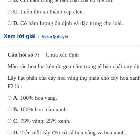
B.
Chỉ nằm trong tế bào chất của cơ thể cái.
C.
Luôn tồn tại thành cặp alen.
D.
Có hàm lượng ổn định và đặc trưng cho loài.
Xem lời giải
Video lý thuyết
Câu hỏi số 7:
Chưa xác định
Màu sắc hoa loa kèn do gen nằm trong tế bào chất quy địn
Lấy hạt phấn của cây hoa vàng thụ phấn cho cây hoa xanh 
F2 là :
A.
100% hoa vàng.
B.
100% hoa màu xanh.
C.
75% vàng: 25% xanh.
D.
Trên mỗi cây đều có cả hoa vàng và hoa xanh.