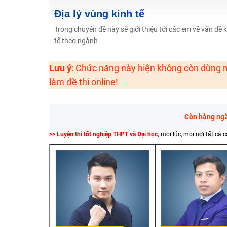
2K6! Lộ Trình Sun 2024 - Ba bước luyện thi TN THPT - Đ
Địa lý vùng kinh tế
Hot! Lễ hội đồng giá 449K - 499K toàn bộ khoá học tại
Trong chuyên đề này sẽ giới thiệu tới các em về vấn đề 
tế theo ngành
Khuyến Mãi Khoá Học 1K Chỉ Từ 11-13/09/2024
Đồng giá khóa học 499K - 399K (13/11-15/11)
Lưu ý
: Chức năng này hiện không còn dùng n
Khai giảng các khóa lớp 9 Toán - Lý - Hóa - Văn - Anh 
làm đề thi online!
Khai giảng khóa Ngữ văn 7 - xây nền vững chắc cho tươn
Luyện thi vào lớp 10 môn Toán, Văn, Hóa, Anh, Lý với giáo
Còn hàng ngàn
>> Luyện thi tốt nghiệp THPT và Đại học,
mọi lúc, mọi nơi tất cả 