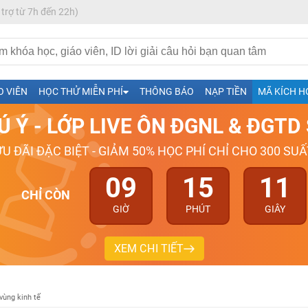
 trợ từ 7h đến 22h)
h- Sinh-Sử-Địa cùng Thầy Cô giỏi, nổi tiếng
O VIÊN
HỌC THỬ MIỄN PHÍ
THÔNG BÁO
NẠP TIỀN
MÃ KÍCH H
ng
Ú Ý - LỚP LIVE ÔN ĐGNL & ĐGT
026-2027
ƯU ĐÃI ĐẶC BIỆT - GIẢM 50% HỌC PHÍ CHỈ CHO 300 SUẤ
09
15
10
CHỈ CÒN
GIỜ
PHÚT
GIÂY
XEM CHI TIẾT
 vùng kinh tế