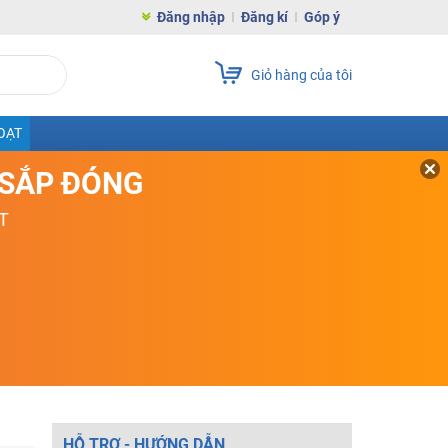
Đăng nhập
Đăng kí
Góp ý
Giỏ hàng của tôi
OẠT
D SẮP ĐÓNG
T
HỖ TRỢ - HƯỚNG DẪN