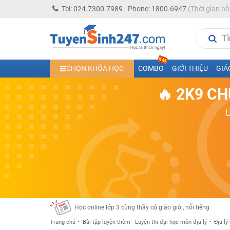
Tel: 024.7300.7989 - Phone: 1800.6947
(Thời gian hỗ
Học trực tuyến lớp 10 các môn Toán - Lý - Hóa - Văn - An
CHỌN KHÓA HỌC
COMBO
GIỚI THIỆU
GIÁ
Học trực tuyến lớp 11 đủ môn cùng Thầy Cô giỏi, nổi tiế
🔥 2K9 CH
Học online trực tuyến cấp Tiểu học và THCS năm học 2
Học online lớp 5 cùng thầy cô giáo giỏi, nổi tiếng
Học online lớp 7 cùng thầy cô giáo giỏi
Học online lớp 6 cùng thầy cô giỏi, nổi tiếng
Học online lớp 8 cùng thầy cô giáo giỏi
2K13! Bứt Phá Lớp 5 Năm Học 2023 - 2024
Học online lớp 4 cùng thầy cô giáo giỏi, nổi tiếng
Học online lớp 3 cùng thầy cô giáo giỏi, nổi tiếng
Trang chủ
Bài tập luyện thêm - Luyện thi đại học môn địa lý
Địa lý
Học online lớp 2 với thầy cô giáo giỏi, nổi tiếng