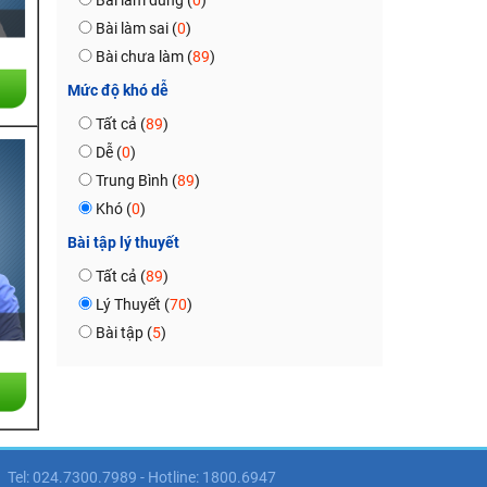
Bài làm đúng (
0
)
Bài làm sai (
0
)
Bài chưa làm (
89
)
Mức độ khó dễ
Tất cả (
89
)
Dễ (
0
)
Trung Bình (
89
)
Khó (
0
)
Bài tập lý thuyết
Tất cả (
89
)
Lý Thuyết (
70
)
Bài tập (
5
)
Tel: 024.7300.7989 - Hotline: 1800.6947