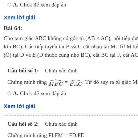
A.
Click để xem đáp án
Xem lời giải
Bài 64:
Cho tam giác ABC không có góc tù (AB < AC), nôi tiếp đườ
lớn BC). Các tiếp tuyến tại B và C cắt nhau tại M. Từ M 
(O) tại D và E (D thuộc cung nhỏ BC), cắt BC tại F, cắt AC 
Câu hỏi số 1:
Chưa xác định
Chứng minh rằng
=
. Từ đó suy ra tứ giác M
A.
Click để xem đáp án
Xem lời giải
Câu hỏi số 2:
Chưa xác định
Chứng minh rằng FI.FM = FD.FE