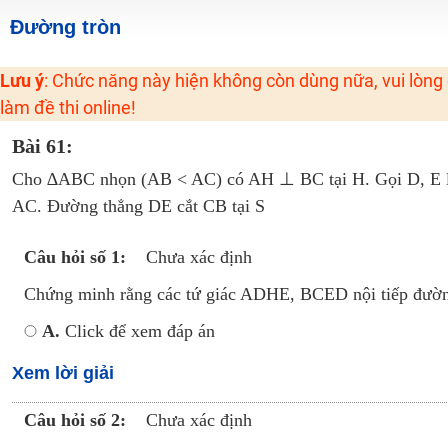
Học online lớp 2 với thầy cô giáo giỏi, nổi tiếng
Đường tròn
2K6! Lộ Trình Sun 2024 - Ba bước luyện thi TN THPT - ĐH ít nhất 25 điểm
Lưu ý
: Chức năng này hiện không còn dùng nữa, vui lòng
Hot! Lễ hội đồng giá 449K - 499K toàn bộ khoá học tại Tuyensinh247 (Từ
làm đề thi online!
Khuyến Mãi Khoá Học 1K Chỉ Từ 11-13/09/2024
Bài 61:
Đồng giá khóa học 499K - 399K (13/11-15/11)
Khai giảng các khóa lớp 9 Toán - Lý - Hóa - Văn - Anh năm 2018
Cho ∆ABC nhọn (AB < AC) có AH ⊥ BC tại H. Gọi D, E lầ 
AC. Đường thẳng DE cắt CB tại S
Khai giảng khóa Ngữ văn 7 - xây nền vững chắc cho tương lai!
Luyện thi vào lớp 10 môn Toán, Văn, Hóa, Anh, Lý với giáo viên giỏi và nổi 
Câu hỏi số 1:
Chưa xác định
Chứng minh rằng các tứ giác ADHE, BCED nội tiếp đườn
A.
Click để xem đáp án
Xem lời giải
Câu hỏi số 2:
Chưa xác định