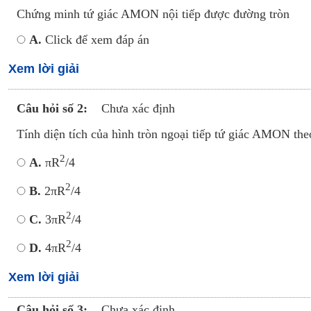
Chứng minh tứ giác AMON nội tiếp được đường tròn
A.
Click để xem đáp án
Xem lời giải
Câu hỏi số 2:
Chưa xác định
Tính diện tích của hình tròn ngoại tiếp tứ giác AMON th
2
A.
πR
/4
2
B.
2πR
/4
2
C.
3πR
/4
2
D.
4πR
/4
Xem lời giải
Câu hỏi số 3:
Chưa xác định