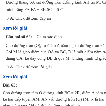
Đường thẳng SA cắt đường tròn đường kính AH tại M. C
2
minh rằng FA.FA + SB.SC = SF
A.
Click để xem đáp án
Xem lời giải
Câu hỏi số 62:
Chưa xác định
Cho đường tròn (O), từ điểm A nằm ngoài đường tròn kẻ h
Gọi M là giao điểm của OA và BC, D là một điểm nằm tr
thẳng OA, kẻ dây cung DE đi qua M. Chứng minh tứ giác
A.
Click để xem lời giải
Xem lời giải
Bài 63:
Cho đường tròn tâm O đường kính BC = 2R, điểm A nằm n
kẻ hai tiếp tuyến AM, AN với đường tròn (O) (M, N là hai 
giao điểm của AH và BC. Chứng minh rằng: