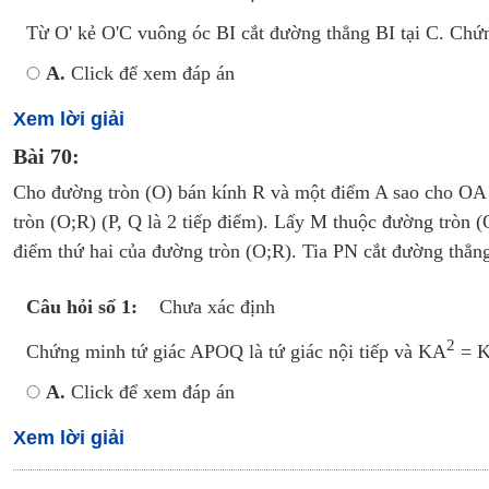
Từ O' kẻ O'C vuông óc BI cắt đường thẳng BI tại C. Chứ
A.
Click để xem đáp án
Xem lời giải
Bài 70:
Cho đường tròn (O) bán kính R và một điểm A sao cho OA
tròn (O;R) (P, Q là 2 tiếp điểm). Lấy M thuộc đường tròn 
điểm thứ hai của đường tròn (O;R). Tia PN cắt đường thẳn
Câu hỏi số 1:
Chưa xác định
2
Chứng minh tứ giác APOQ là tứ giác nội tiếp và KA
= 
A.
Click để xem đáp án
Xem lời giải