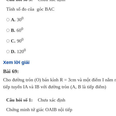
Tính số đo của góc BAC
0
A.
30
0
B.
60
0
C.
90
0
D.
120
Xem lời giải
Bài 69:
Cho đường tròn (O) bán kính R = 3cm và một điểm I nằm ng
tiếp tuyến IA và IB với đường tròn (A, B là tiếp điểm)
Câu hỏi số 1:
Chưa xác định
Chứng minh tứ giác OAIB nội tiếp