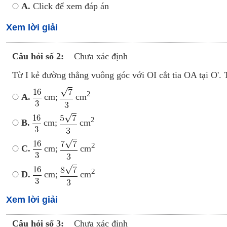
A.
Click để xem đáp án
Xem lời giải
Câu hỏi số 2:
Chưa xác định
Từ I kẻ đường thẳng vuông góc với OI cắt tia OA tại O'. 
2
A.
cm;
cm
2
B.
cm;
cm
2
C.
cm;
cm
2
D.
cm;
cm
Xem lời giải
Câu hỏi số 3:
Chưa xác định