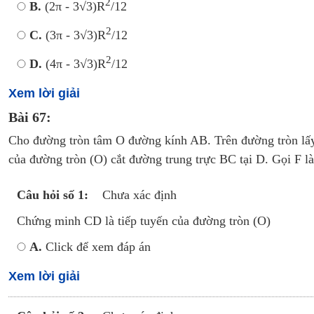
2
B.
(2π - 3√3)R
/12
2
C.
(3π - 3√3)R
/12
2
D.
(4π - 3√3)R
/12
Xem lời giải
Bài 67:
Cho đường tròn tâm O đường kính AB. Trên đường tròn lấ
của đường tròn (O) cắt đường trung trực BC tại D. Gọi F 
Câu hỏi số 1:
Chưa xác định
Chứng minh CD là tiếp tuyến của đường tròn (O)
A.
Click để xem đáp án
Xem lời giải