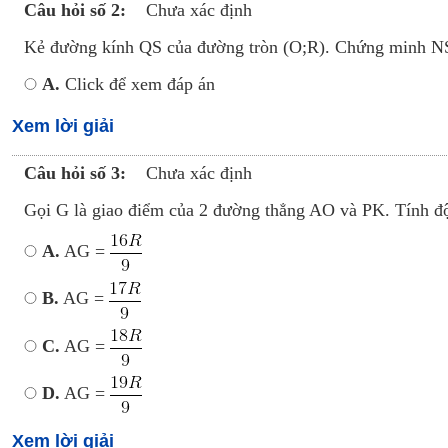
Câu hỏi số 2:
Chưa xác định
Kẻ đường kính QS của đường tròn (O;R). Chứng minh NS
A.
Click để xem đáp án
Xem lời giải
Câu hỏi số 3:
Chưa xác định
Gọi G là giao điểm của 2 đường thẳng AO và PK. Tính đ
A.
AG =
B.
AG =
C.
AG =
D.
AG =
Xem lời giải