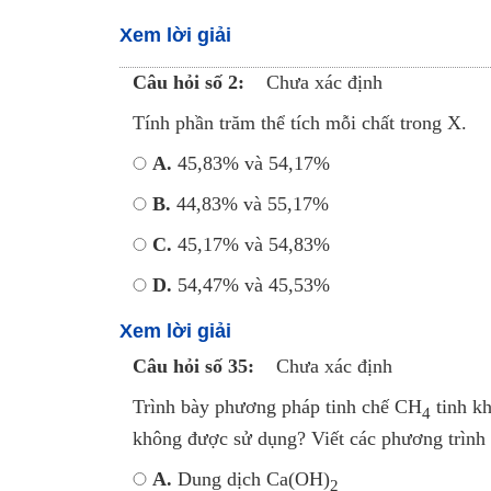
Xem lời giải
Câu hỏi số 2:
Chưa xác định
Tính phần trăm thể tích mỗi chất trong X.
A.
45,83% và 54,17%
B.
44,83% và 55,17%
C.
45,17% và 54,83%
D.
54,47% và 45,53%
Xem lời giải
Câu hỏi số 35:
Chưa xác định
Trình bày phương pháp tinh chế CH
tinh k
4
không được sử dụng? Viết các phương trình 
A.
Dung dịch Ca(OH)
2