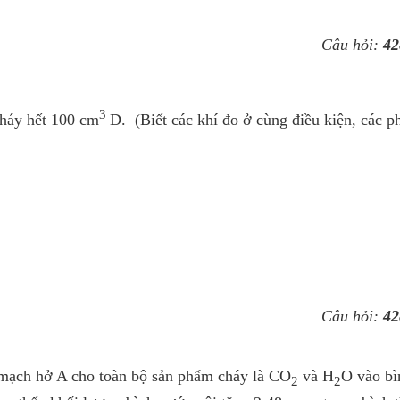
Câu hỏi:
42
3
cháy hết 100 cm
D. (Biết các khí đo ở cùng điều kiện, các p
Câu hỏi:
42
 mạch hở A cho toàn bộ sản phẩm cháy là CO
và H
O vào bì
2
2