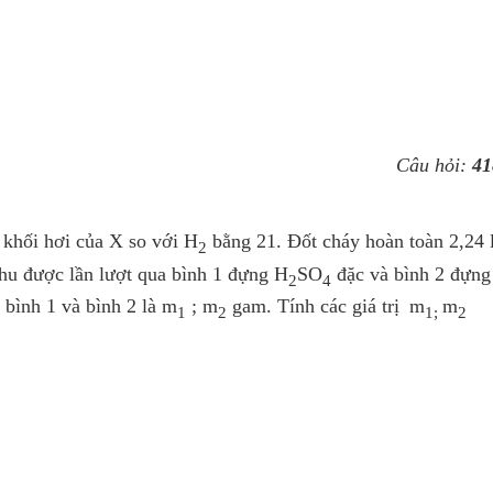
Câu hỏi:
41
 khối hơi của X so với H
bằng 21. Đốt cháy hoàn toàn 2,24 l
2
thu được lần lượt qua bình 1 đựng H
SO
đặc và bình 2 đựng
2
4
 bình 1 và bình 2 là m
; m
gam. Tính các giá trị
m
m
1
2
1;
2