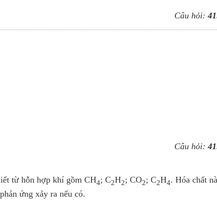
Câu hỏi:
41
Câu hỏi:
41
hiết từ hỗn hợp khí gồm CH
; C
H
; CO
; C
H
. Hóa chất n
4
2
2
2
2
4
phản ứng xảy ra nếu có.