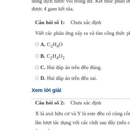
dung dịch nước vôi trong dư. Kết thúc phản ứ
được 4 gam kết tủa.
Câu hỏi số 1:
Chưa xác định
Viết các phản ứng xảy ra và tìm công thức ph
A.
C
H
O
2
4
B.
C
H
O
2
4
2
C.
Hai đáp án trên đều đúng.
D.
Hai đáp án trên đều sai.
Xem lời giải
Câu hỏi số 2:
Chưa xác định
X là axit hữu cơ và Y là este đều có cùng c
lần lượt tác dụng với các chất sau đây (n