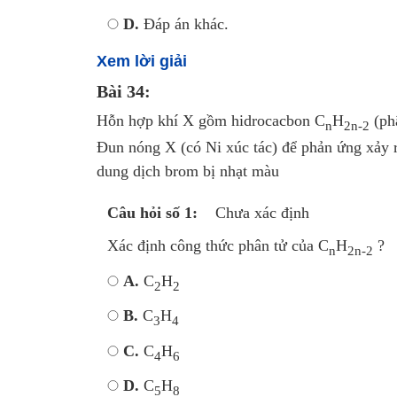
D.
Đáp án khác.
Xem lời giải
Bài 34:
Hỗn hợp khí X gồm hidrocacbon C
H
(phâ
n
2n-2
Đun nóng X (có Ni xúc tác) để phản ứng xảy 
dung dịch brom bị nhạt màu
Câu hỏi số 1:
Chưa xác định
Xác định công thức phân tử của C
H
?
n
2n-2
A.
C
H
2
2
B.
C
H
3
4
C.
C
H
4
6
D.
C
H
5
8