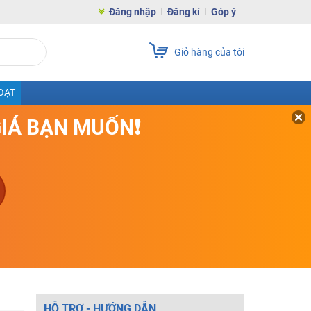
Đăng nhập
Đăng kí
Góp ý
Giỏ hàng của tôi
OẠT
GIÁ BẠN MUỐN❗
HỖ TRỢ - HƯỚNG DẪN