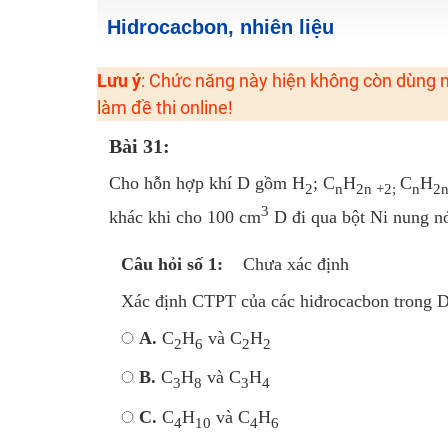
Học online lớp 2 với thầy cô giáo giỏi, nổi tiếng
Hidrocacbon, nhiên liệu
2K6! Lộ Trình Sun 2024 - Ba bước luyện thi TN THPT - Đ
Lưu ý
: Chức năng này hiện không còn dùng n
Hot! Lễ hội đồng giá 449K - 499K toàn bộ khoá học tại
làm đề thi online!
Khuyến Mãi Khoá Học 1K Chỉ Từ 11-13/09/2024
Bài 31:
Đồng giá khóa học 499K - 399K (13/11-15/11)
Khai giảng các khóa lớp 9 Toán - Lý - Hóa - Văn - Anh 
Cho hỗn hợp khí D gồm H
; C
H
C
H
2
n
2n +2;
n
2n
Khai giảng khóa Ngữ văn 7 - xây nền vững chắc cho tươn
3
khác khi cho 100 cm
D đi qua bột Ni nung n
Luyện thi vào lớp 10 môn Toán, Văn, Hóa, Anh, Lý với giáo
Câu hỏi số 1:
Chưa xác định
Xác định CTPT của các hiđrocacbon trong D
A.
C
H
và C
H
2
6
2
2
B.
C
H
và C
H
3
8
3
4
C.
C
H
và C
H
4
10
4
6