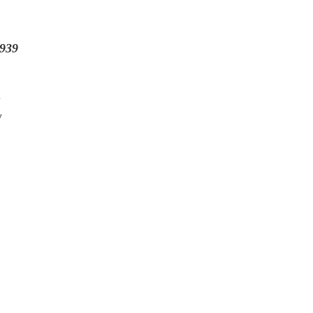
939
.
y