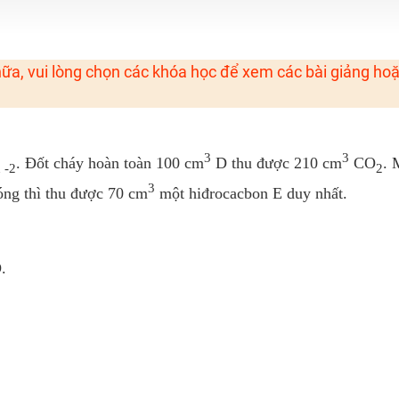
H ít nhất 25 điểm
ữa, vui lòng chọn các khóa học để xem các bài giảng ho
 Tuyensinh247 (Từ 16-18/07/2025)
năm 2018
3
3
. Đốt cháy hoàn toàn 100 cm
D thu được 210 cm
CO
. 
 -2
2
g lai!
3
óng thì thu được 70 cm
một hiđrocacbon E duy nhất.
 viên giỏi và nổi tiếng
.