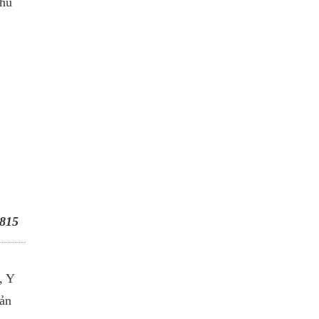
thu
815
, Y
hản