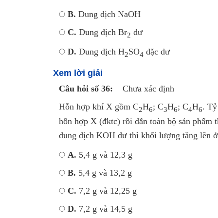
B.
Dung dịch NaOH
C.
Dung dịch Br
dư
2
D.
Dung dịch H
SO
đặc dư
2
4
Xem lời giải
Câu hỏi số 36:
Chưa xác định
Hỗn hợp khí X gồm C
H
; C
H
; C
H
. Tỷ
2
6
3
6
4
6
hỗn hợp X (đktc) rồi dẫn toàn bộ sản phẩm 
dung dịch KOH dư thì khối lượng tăng lên ở
A.
5,4 g và 12,3 g
B.
5,4 g và 13,2 g
C.
7,2 g và 12,25 g
D.
7,2 g và 14,5 g