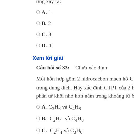
ứng xảy ra:
A.
1
B.
2
C.
3
D.
4
Xem lời giải
Câu hỏi số 33:
Chưa xác định
Một hỗn hợp gồm 2 hiđrocacbon mạch hở C
trong dung dịch. Hãy xác định CTPT của 2 hy
phân tử khối nhỏ hơn nằm trong khoảng từ
A.
C
H
và C
H
3
6
4
8
B.
C
H
và C
H
2
4
4
8
C.
C
H
và C
H
2
4
3
6