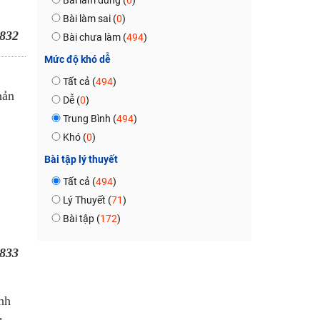
Bài làm đúng (
0
)
Bài làm sai (
0
)
832
Bài chưa làm (
494
)
Mức độ khó dễ
Tất cả (
494
)
hản
Dễ (
0
)
Trung Bình (
494
)
Khó (
0
)
Bài tập lý thuyết
Tất cả (
494
)
Lý Thuyết (
71
)
Bài tập (
172
)
833
nh