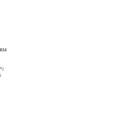
816
r
2
ó