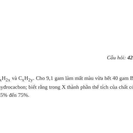
Câu hỏi:
42
H
và C
H
. Cho 9,1 gam làm mất màu vừa hết 40 gam B
x
2x
x
2y
đrocacbon; biết rằng trong X thành phần thể tích của chất c
 65% đến 75%.