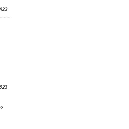
922
923
ào