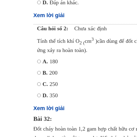
D.
Đáp án khác.
Xem lời giải
Câu hỏi số 2:
Chưa xác định
3
Tính thể tích khí O
cm
)cần dùng để đốt 
2 (
ứng xảy ra hoàn toàn).
A.
180
B.
200
C.
250
D.
350
Xem lời giải
Bài 32:
Đốt cháy hoàn toàn 1,2 gam hợp chất hữu cơ