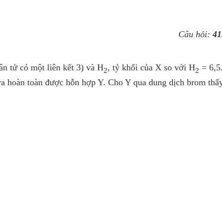
Câu hỏi:
41
n tử có một liên kết 3) và H
, tỷ khối của X so với H
= 6,5
2
2
ra hoàn toàn được hỗn hợp Y. Cho Y qua dung dịch brom thấ