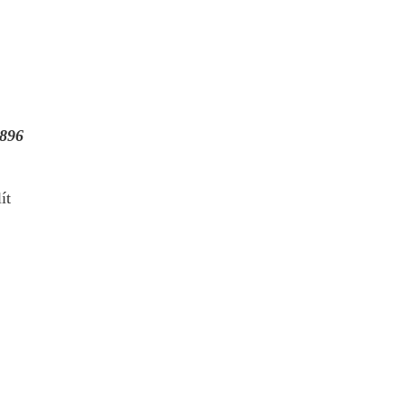
896
ít