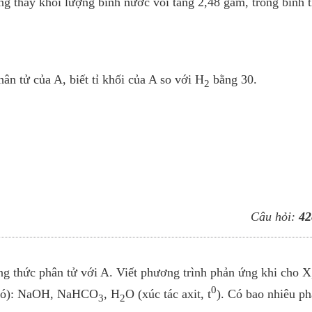
ng thấy khối lượng bình nước vôi tăng 2,48 gam, trong bình 
ân tử của A, biết tỉ khối của A so với H
bằng 30.
2
Câu hỏi:
42
ông thức phân tử với A. Viết phương trình phản ứng khi cho X
0
ếu có): NaOH, NaHCO
, H
O (xúc tác axit, t
). Có bao nhiêu p
3
2